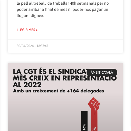
la pell al treball, de treballar 40h setmanals per no
poder arribar a final de mes ni poder-nos pagar un
lloguer digne».
LLEGIR MÉS »
30/04/2024 - 18:37:47
ÀMBIT CATALÀ