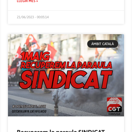
LLEGIR MÉS »
21/06/2023 - 00:05:14
ÀMBIT CATALÀ
Recuperem la paraula SINDICAT.