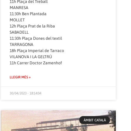
11h Plaça del Treball
MANRESA
11:30h Ben Plantada
MOLLET
12h Plaça Prat de la Riba
SABADELL
11:30h Plaça Dones del textil
TARRAGONA
18h Plaça Imperial de Tarraco
VILANOVA I LA GELTRÚ
11h Carrer Doctor Zamenhof
LLEGIR MÉS »
30/04/2023 - 18:14:04
ÀMBIT CATALÀ