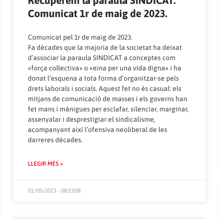
Comunicat 1r de maig de 2023.
Comunicat pel 1r de maig de 2023.
Fa dècades que la majoria de la societat ha deixat
d’associar la paraula SINDICAT a conceptes com
«força col·lectiva» o «eina per una vida digna» i ha
donat l’esquena a tota forma d’organitzar-se pels
drets laborals i socials. Aquest fet no és casual: els
mitjans de comunicació de masses i els governs han
fet mans i mànigues per esclafar, silenciar, marginar,
assenyalar i desprestigiar el sindicalisme,
acompanyant així l’ofensiva neoliberal de les
darreres dècades.
LLEGIR MÉS »
01/05/2023 - 08:23:08