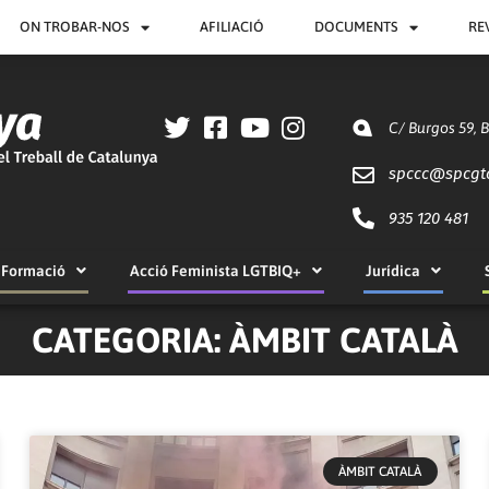
ON TROBAR-NOS
AFILIACIÓ
DOCUMENTS
RE
C/ Burgos 59, 
spccc@
spcgt
935 120 481
Formació
Acció Feminista LGTBIQ+
Jurídica
CATEGORIA: ÀMBIT CATALÀ
ÀMBIT CATALÀ