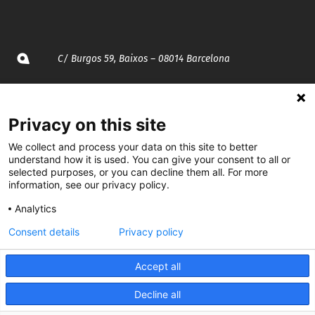
C/ Burgos 59, Baixos – 08014 Barcelona
spccc@
spcgtcatalunya.cat
Privacy on this site
935 120 481
We collect and process your data on this site to better
understand how it is used. You can give your consent to all or
@CGTCatalunya
selected purposes, or you can decline them all. For more
information, see our privacy policy.
cgtcatalunya
Analytics
CGTCatalunya
Consent details
Privacy policy
cgtcatalunya
Accept all
Decline all
Desenvolupat per