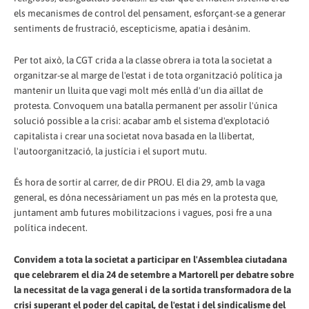
els mecanismes de control del pensament, esforçant-se a generar
sentiments de frustració, escepticisme, apatia i desànim.
Per tot això, la CGT crida a la classe obrera ia tota la societat a
organitzar-se al marge de l'estat i de tota organització política ja
mantenir un lluita que vagi molt més enllà d'un dia aïllat de
protesta. Convoquem una batalla permanent per assolir l'única
solució possible a la crisi: acabar amb el sistema d'explotació
capitalista i crear una societat nova basada en la llibertat,
l'autoorganització, la justícia i el suport mutu.
És hora de sortir al carrer, de dir PROU. El dia 29, amb la vaga
general, es dóna necessàriament un pas més en la protesta que,
juntament amb futures mobilitzacions i vagues, posi fre a una
política indecent.
Convidem a tota la societat a participar en l'Assemblea ciutadana
que celebrarem el dia 24 de setembre a Martorell per debatre sobre
la necessitat de la vaga general i de la sortida transformadora de la
crisi superant el poder del capital, de l'estat i del sindicalisme del