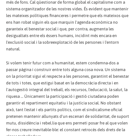
més de fons. Cal qüestionar de forma global el capitalisme com a
sistema organitzador de les nostres vides. És evident que mantenir
les mateixes polítiques financeres i permetre que els mateixos que
ens han robat siguin els que marquin l'agenda econòmica no
garanteix el benestar social i que, per contra, augmenta les
desigualtats entre els éssers humans, incidint més encara en
l'exclusió social i la sobreexplotació de les persones i l'entorn
natural.
Si volem tenir futur com a humanitat, estem condemna-dos a
passar pàgina i construir entre tots alguna cosa nova. Un sistema
on la prioritat sigui el respecte a les persones, garantint el benestar
de tots i totes, que estigui basat en la democràcia directa i en
l'autogestió integral del treball, els recursos, l'educació, la salut, la
riquesa ... Únicament la participació i gestió ciutadana poden
garantir el repartiment equitatiu i la justícia social. No obstant
això, tant l'estat i els partits polítics, com el sindicalisme oficial
pretenen mantenir allunyats d'un escenari de solidaritat, de suport
mutu, dissidència i rebel.lia que ens permeti posar fre al que volen
fer-nos creure inevitable-ble: el constant retrocés dels drets de la