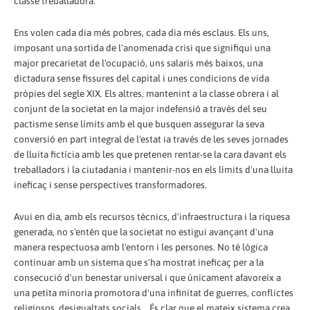
classe treballadora.
Ens volen cada dia més pobres, cada dia més esclaus. Els uns,
imposant una sortida de l'anomenada crisi que signifiqui una
major precarietat de l'ocupació, uns salaris més baixos, una
dictadura sense fissures del capital i unes condicions de vida
pròpies del segle XIX. Els altres, mantenint a la classe obrera i al
conjunt de la societat en la major indefensió a través del seu
pactisme sense límits amb el que busquen assegurar la seva
conversió en part integral de l'estat ia través de les seves jornades
de lluita fictícia amb les que pretenen rentar-se la cara davant els
treballadors i la ciutadania i mantenir-nos en els límits d'una lluita
ineficaç i sense perspectives transformadores.
Avui en dia, amb els recursos tècnics, d'infraestructura i la riquesa
generada, no s'entén que la societat no estigui avançant d'una
manera respectuosa amb l'entorn i les persones. No té lògica
continuar amb un sistema que s'ha mostrat ineficaç per a la
consecució d'un benestar universal i que únicament afavoreix a
una petita minoria promotora d'una infinitat de guerres, conflictes
religiosos, desigualtats socials... És clar que el mateix sistema crea