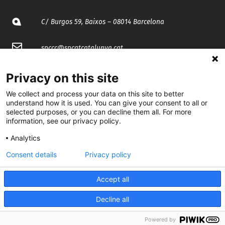
C/ Burgos 59, Baixos – 08014 Barcelona
spccc@
spcgtcatalunya.cat
935 120 481
Privacy on this site
We collect and process your data on this site to better
@CGTCatalunya
understand how it is used. You can give your consent to all or
selected purposes, or you can decline them all. For more
information, see our privacy policy.
cgtcatalunya
Analytics
CGTCatalunya
Consent details
Privacy policy
cgtcatalunya
Accept all
Decline all
Desenvolupat per
Powered by