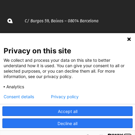
C/ Burgos 59, Baixos – 08014 Barcelona
spccc@
spcgtcatalunya.cat
Privacy on this site
935 120 481
We collect and process your data on this site to better
understand how it is used. You can give your consent to all or
@CGTCatalunya
selected purposes, or you can decline them all. For more
information, see our privacy policy.
cgtcatalunya
Analytics
CGTCatalunya
Consent details
Privacy policy
cgtcatalunya
Accept all
Decline all
Desenvolupat per