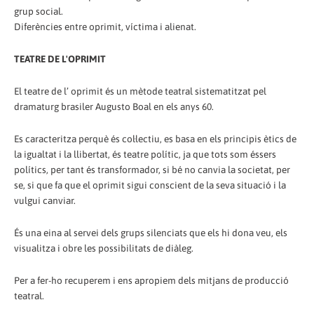
grup social.
Diferències entre oprimit, víctima i alienat.
TEATRE DE L'OPRIMIT
El teatre de l’ oprimit és un mètode teatral sistematitzat pel
dramaturg brasiler Augusto Boal en els anys 60.
Es caracteritza perquè és col·lectiu, es basa en els principis ètics de
la igualtat i la llibertat, és teatre polític, ja que tots som éssers
polítics, per tant és transformador, si bé no canvia la societat, per
se, si que fa que el oprimit sigui conscient de la seva situació i la
vulgui canviar.
És una eina al servei dels grups silenciats que els hi dona veu, els
visualitza i obre les possibilitats de diàleg.
Per a fer-ho recuperem i ens apropiem dels mitjans de producció
teatral.