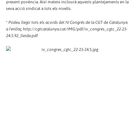
present ponència. Així mateix inclourà aquests plantejaments en la
seva acció sindical a tots els nivells.
*
Podeu llegir tots els acords del IV Congrés de la CGT de Catalunya
a l'enllaç http://cgtcatalunya.cat/IMG/pdf/iv_congres_cgtc_22-23-
24.5.92_lleida.pdf