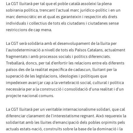
La CGT lluitarà per tal que el poble català assoleixi la plena
sobirania política, trencant l'actual marc jurídico-polític i en un
marc democràtic en el qual es garanteixin i respectin els drets
individuals i col·lectius de tots els ciutadans i ciutadanes sense
restriccions de cap mena.
La CGT serà solidària amb el desenvolupament de la lluita per
l'autodeterminació a nivell de tots els Països Catalans, actualment
fragmentats i amb processos socials i polítics diferenciats.
Treballarà, doncs, per tal d'enfortir les relacions entre els diferents
països des de la realitat específica de cadascun, lluitant per la
superació de les legislacions, ideologies i polítiques que
impedeixen avan´çar cap a la vertebració social, cultural i política
necessària per a la construcció i consolidació d'una realitat i d'un
projecte nacional comuns.
La CGT lluitarà per un veritable internacionalisme solidari, que cal
diferenciar clarament de l'interestatisme regnant. Això requereix la
solidaritat amb les lluites d'emancipació dels pobles orpimits pels
actuals estats-nació, construïts sobre la base de la dominació i la