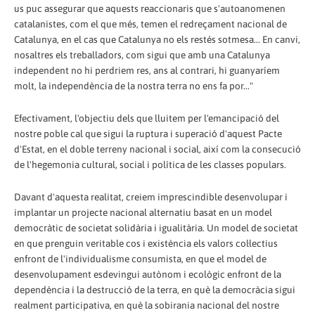
us puc assegurar que aquests reaccionaris que s'autoanomenen
catalanistes, com el que més, temen el redreçament nacional de
Catalunya, en el cas que Catalunya no els restés sotmesa... En canvi,
nosaltres els treballadors, com sigui que amb una Catalunya
independent no hi perdriem res, ans al contrari, hi guanyaríem
molt, la independència de la nostra terra no ens fa por..."
Efectivament, l'objectiu dels que lluitem per l'emancipació del
nostre poble cal que sigui la ruptura i superació d'aquest Pacte
d'Estat, en el doble terreny nacional i social, així com la consecució
de l'hegemonia cultural, social i política de les classes populars.
Davant d'aquesta realitat, creiem imprescindible desenvolupar i
implantar un projecte nacional alternatiu basat en un model
democràtic de societat solidària i igualitària. Un model de societat
en que prenguin veritable cos i existència els valors col·lectius
enfront de l'individualisme consumista, en que el model de
desenvolupament esdevingui autònom i ecològic enfront de la
dependència i la destrucció de la terra, en què la democràcia sigui
realment participativa, en què la sobirania nacional del nostre