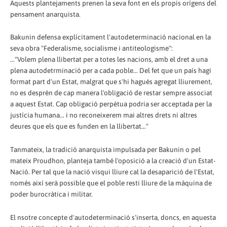
Aquests plantejaments prenen la seva font en els propis orígens del
pensament anarquista.
Bakunin defensa explícitament l'autodeterminació nacional en la
seva obra "Federalisme, socialisme i antiteologisme":
..."Volem plena llibertat per a totes les nacions, amb el dret a una
plena autodetrminació per a cada poble... Del fet que un país hagi
format part d'un Estat, malgrat que s'hi hagués agregat lliurement,
no es desprèn de cap manera l'obligació de restar sempre associat
a aquest Estat. Cap obligació perpètua podria ser acceptada per la
justícia humana... i no reconeixerem mai altres drets ni altres
deures que els que es funden en la llibertat..."
Tanmateix, la tradició anarquista impulsada per Bakunin o pel
mateix Proudhon, planteja també l'oposició a la creació d'un Estat-
Nació. Per tal que la nació visqui lliure cal la desaparició de l'Estat,
només així serà possible que el poble resti lliure de la màquina de
poder burocràtica i militar.
El nsotre concepte d'autodeterminació s'inserta, doncs, en aquesta