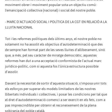
moviment obrer i moviment popular sota un objectiu comú:
l'emancipació col·lectiva (nacional) i social del nostre poble.
- MARC D'ACTUACIÓ SOCIAL I POLÍTICA DE LA CGT EN RELACIÓ A LA
LLUITA NACIONAL
Tot i les reformes polítiques dels últims anys, el nostre poble no
solament no ha assolit els objectius d'autodeterminació que des
de sempre han format part de les seves lluites d'alliberament, sinó
que, a més, pel seu caràcter de miratge democràtic, aquestes
reformes han dut a una acceptació conformista de l'actual marc
jurídico-polític, com si aquesta fos l'única estructura possible
d'assolir.
Davant la necessitat de sortir d'aquesta situació, s'imposa unir tots
els esforços per superar els models limitadors de les nostres
llibertats individuals i col·lectives, i posar les condicions per tal que
el dret d'autodeterminació comenci a ser exercit en els fets, com a
pas imprescindible per obtenir el reconeixement de la plena
sobirania del poble català.