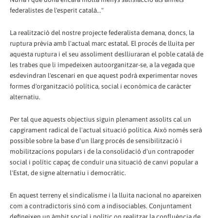
federalistes de l'esperit català..."
La realització del nostre projecte federalista demana, doncs, la
ruptura prèvia amb l'actual marc estatal. El procés de lluita per
aquesta ruptura i el seu assoliment deslliuraran el poble català de
les trabes que li impedeixen autoorganitzar-se, a la vegada que
esdevindran l'escenari en que aquest podrà experimentar noves
formes d'organització política, social i econòmica de caràcter
alternatiu.
Per tal que aquests objectius siguin plenament assolits cal un
capgirament radical de l'actual situació política. Això només serà
possible sobre la base d'un llarg procés de sensibilització i
mobilitzacions populars i de la consolidació d'un contrapoder
social i polític capaç de conduir una situació de canvi popular a
l'Estat, de signe alternatiu i democràtic.
En aquest terreny el sindicalisme i la lluita nacional no apareixen
com a contradictoris sinó com a indisociables. Conjuntament
defineixen un àmbit social i polític on realitzar la confluència de