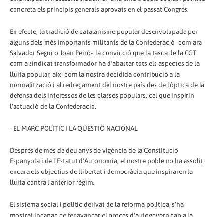
concreta els principis generals aprovats en el passat Congrés.
En efecte, la tradició de catalanisme popular desenvolupada per
alguns dels més importants militants de la Confederació -com ara
Salvador Seguí o Joan Peiró-, la convicció que la tasca de la CGT
com a sindicat transformador ha d'abastar tots els aspectes de la
lluita popular, així com la nostra decidida contribució a la
normalització i al redreçament del nostre país des de l'òptica de la
defensa dels interessos de les classes populars, cal que inspirin
l'actuació de la Confederació.
- EL MARC POLÍTIC I LA QÜESTIÓ NACIONAL
Després de més de deu anys de vigència de la Constitució
Espanyola i de l'Estatut d'Autonomia, el nostre poble no ha assolit
encara els objectius de llibertat i democràcia que inspiraren la
lluita contra l'anterior règim.
El sistema social i polític derivat de la reforma política, s'ha
mostrat incapaç de fer avançar el procés d'autogovern cap a la