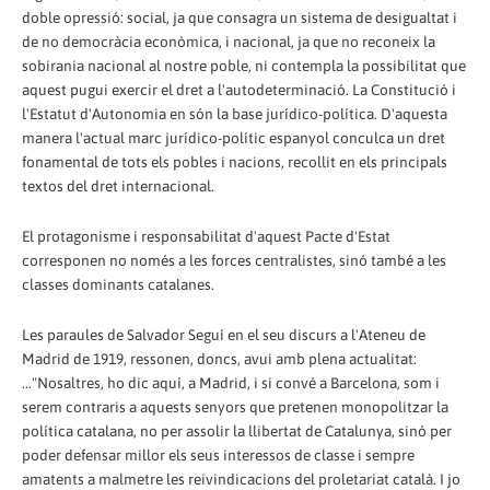
doble opressió: social, ja que consagra un sistema de desigualtat i
de no democràcia econòmica, i nacional, ja que no reconeix la
sobirania nacional al nostre poble, ni contempla la possibilitat que
aquest pugui exercir el dret a l'autodeterminació. La Constitució i
l'Estatut d'Autonomia en són la base jurídico-política. D'aquesta
manera l'actual marc jurídico-polític espanyol conculca un dret
fonamental de tots els pobles i nacions, recollit en els principals
textos del dret internacional.
El protagonisme i responsabilitat d'aquest Pacte d'Estat
corresponen no només a les forces centralistes, sinó també a les
classes dominants catalanes.
Les paraules de Salvador Seguí en el seu discurs a l'Ateneu de
Madrid de 1919, ressonen, doncs, avui amb plena actualitat:
..."Nosaltres, ho dic aquí, a Madrid, i si convé a Barcelona, som i
serem contraris a aquests senyors que pretenen monopolitzar la
política catalana, no per assolir la llibertat de Catalunya, sinó per
poder defensar millor els seus interessos de classe i sempre
amatents a malmetre les reivindicacions del proletariat català. I jo