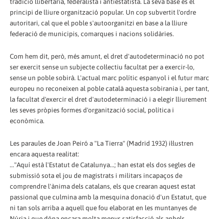
tradició llibertària, federalista i antiestatista. La seva base és el
principi de lliure organització popular. Un cop subvertit l'ordre
autoritari, cal que el poble s'autoorganitzi en base a la lliure
federació de municipis, comarques i nacions solidàries.
Com hem dit, però, més amunt, el dret d'autodeterminació no pot
ser exercit sense un subjecte col·lectiu facultat per a exercir-lo,
sense un poble sobirà. L'actual marc polític espanyol i el futur marc
europeu no reconeixen al poble català aquesta sobirania i, per tant,
la facultat d'exercir el dret d'autodeterminació i a elegir lliurement
les seves pròpies formes d'organització social, política i
econòmica.
Les paraules de Joan Peiró a "La Tierra" (Madrid 1932) il·lustren
encara aquesta realitat:
..."Aquí està l'Estatut de Catalunya...; han estat els dos segles de
submissió sota el jou de magistrats i militars incapaços de
comprendre l'ànima dels catalans, els que crearan aquest estat
passional que culmina amb la mesquina donació d'un Estatut, que
ni tan sols arriba a aquell que fou elaborat en les muntanyes de
Núria i que dóna encara molta menys satisfacció als anhels