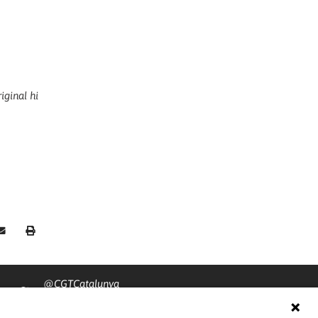
iginal hi
@CGTCatalunya
cgtcatalunya