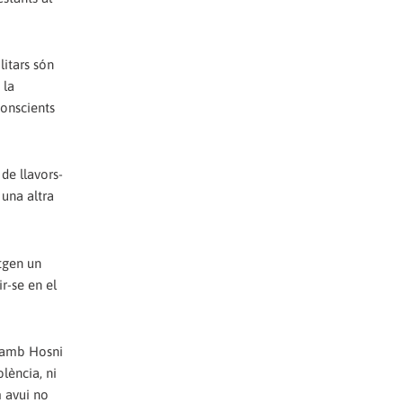
litars són
 la
conscients
de llavors-
 una altra
itgen un
r-se en el
e amb Hosni
lència, ni
m avui no