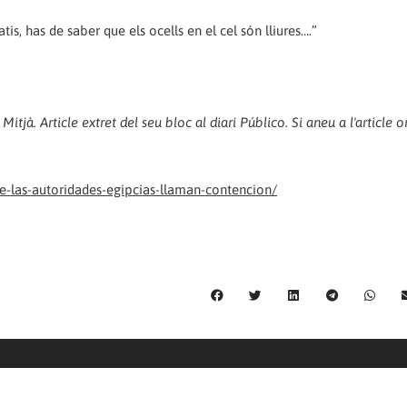
is, has de saber que els ocells en el cel són lliures….”
tjà. Article extret del seu bloc al diari Público. Si aneu a l'article or
e-las-autoridades-egipcias-llaman-contencion/
C/ Burgos 59, Baixos – 08014 Barcelona