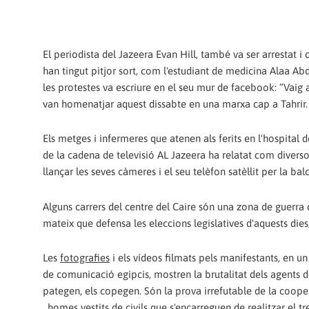
El periodista del Jazeera Evan Hill, també va ser arrestat i 
han tingut pitjor sort, com l'estudiant de medicina Alaa Ab
les protestes va escriure en el seu mur de facebook: “Vaig 
van homenatjar aquest dissabte en una marxa cap a Tahrir. L
Els metges i infermeres que atenen als ferits en l'hospital
de la cadena de televisió AL Jazeera ha relatat com diversos
llançar les seves càmeres i el seu telèfon satèl·lit per la ba
Alguns carrers del centre del Caire són una zona de guerra c
mateix que defensa les eleccions legislatives d'aquests dies
Les
fotografies
i els vídeos filmats pels manifestants, en 
de comunicació egipcis, mostren la brutalitat dels agents de
pategen, els copegen. Són la prova irrefutable de la coope
, homes vestits de civils que s'encarreguen de realitzar el 