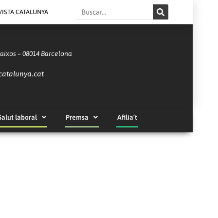
Search
VISTA CATALUNYA
Baixos – 08014 Barcelona
catalunya.cat
Salut laboral
Premsa
Afilia’t