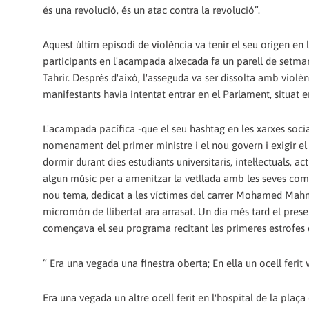
és una revolució, és un atac contra la revolució”.
Aquest últim episodi de violència va tenir el seu origen en 
participants en l'acampada aixecada fa un parell de setman
Tahrir. Després d'això, l'asseguda va ser dissolta amb violè
manifestants havia intentat entrar en el Parlament, situat e
L'acampada pacífica -que el seu hashtag en les xarxes socia
nomenament del primer ministre i el nou govern i exigir el 
dormir durant dies estudiants universitaris, intel·lectuals, act
algun músic per a amenitzar la vetllada amb les seves compo
nou tema, dedicat a les víctimes del carrer Mohamed Mahmo
micromón de llibertat ara arrasat. Un dia més tard el prese
començava el seu programa recitant les primeres estrofes
“ Era una vegada una finestra oberta; En ella un ocell ferit
Era una vegada un altre ocell ferit en l'hospital de la plaça