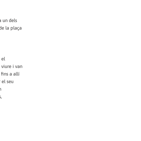
a un dels
de la plaça
 el
viure i van
fins a allí
 el seu
n
,