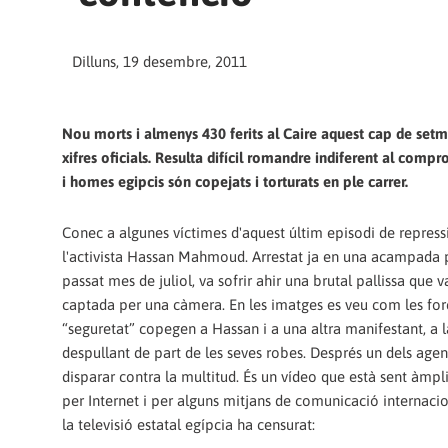
Dilluns, 19 desembre, 2011
Nou morts i almenys 430 ferits al Caire aquest cap de set
xifres oficials. Resulta difícil romandre indiferent al com
i homes egipcis són copejats i torturats en ple carrer.
Conec a algunes víctimes d'aquest últim episodi de repressió
l'activista Hassan Mahmoud. Arrestat ja en una acampada p
passat mes de juliol, va sofrir ahir una brutal pallissa que 
captada per una càmera. En les imatges es veu com les for
“seguretat” copegen a Hassan i a una altra manifestant, a 
despullant de part de les seves robes. Després un dels ag
disparar contra la multitud. És un vídeo que està sent àmp
per Internet i per alguns mitjans de comunicació internaci
la televisió estatal egípcia ha censurat: