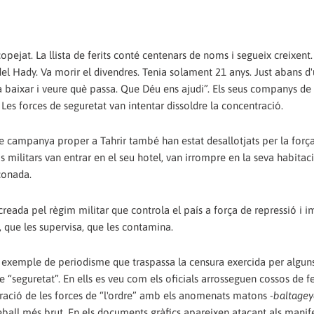
copejat. La llista de ferits conté centenars de noms i segueix creixent.
del Hady. Va morir el divendres. Tenia solament 21 anys. Just abans d'
a baixar i veure què passa. Que Déu ens ajudi”. Els seus companys de f
es forces de seguretat van intentar dissoldre la concentració.
 de campanya proper a Tahrir també han estat desallotjats per la força
 militars van entrar en el seu hotel, van irrompre en la seva habitaci
lconada.
reada pel règim militar que controla el país a força de repressió i im
, que les supervisa, que les contamina.
un exemple de periodisme que traspassa la censura exercida per algun
 “seguretat”. En ells es veu com els oficials arrosseguen cossos de fer
ració de les forces de “l'ordre” amb els anomenats matons -
baltagey
treball més brut. En els documents gràfics apareixen atacant als manif