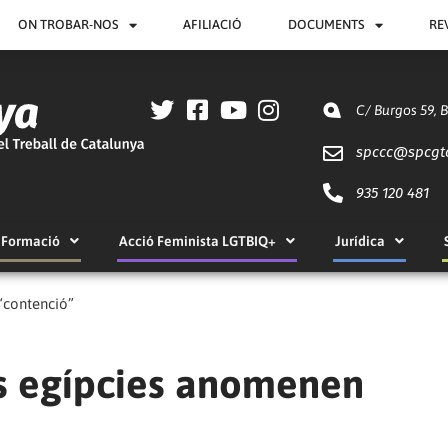
ON TROBAR-NOS
AFILIACIÓ
DOCUMENTS
RE
C/ Burgos 59, 
spccc@
spcgt
935 120 481
Formació
Acció Feminista LGTBIQ+
Jurídica
 “contenció”
ts egípcies anomenen