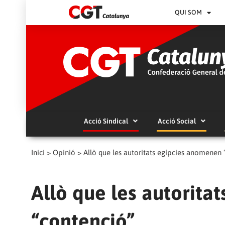
QUI SOM
Acció Sindical
Acció Social
Inici
>
Opinió
>
Allò que les autoritats egípcies anomenen
Allò que les autorita
“contenció”