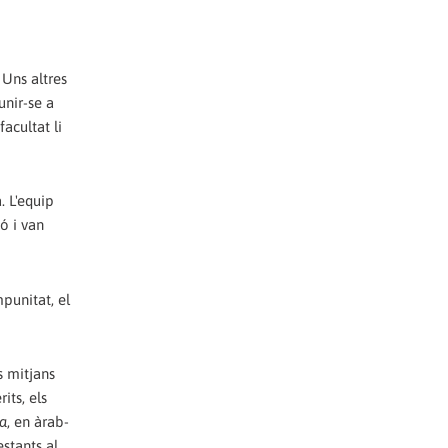
 Uns altres
unir-se a
acultat li
. L'equip
ó i van
punitat, el
s mitjans
its, els
a
, en àrab-
estants al