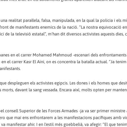
na realitat paral·lela, falsa, manipulada, en la qual la policia i els mi
front de manifestants enemics de la nació. “La nostra equivocació en
ci de la televisió estatal”, m'han dit diversos activistes aquests dies, 
etmanes en el carrer Mohamed Mahmoud -escenari dels enfrontaments 
 en el carrer Kasr El Aini, on es concentra la batalla actual. “Ja tenim
anifestants.
 que despleguen els activistes egipcis. Les dones i els homes que des
s morts, davant la sang vessada. Encara així, molts opten per manteni
el consell Superior de les Forces Armades -ja va ser primer ministr
itero que mai ens enfrontarem a les manifestacions pacífiques amb vio
a manifestar ahir. I en l'estil més goebbelià, va afegir: “El que teni