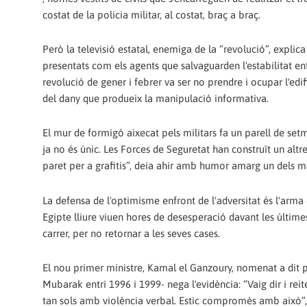
costat de la policia militar, al costat, braç a braç.
Però la televisió estatal, enemiga de la “revolució”, explica u
presentats com els agents que salvaguarden l'estabilitat en
revolució de gener i febrer va ser no prendre i ocupar l'edifi
del dany que produeix la manipulació informativa.
El mur de formigó aixecat pels militars fa un parell de s
ja no és únic. Les Forces de Seguretat han construït un altre
paret per a grafitis”, deia ahir amb humor amarg un dels m
La defensa de l'optimisme enfront de l'adversitat és l'arma
Egipte lliure viuen hores de desesperació davant les últime
carrer, per no retornar a les seves cases.
El nou primer ministre, Kamal el Ganzoury, nomenat a dit p
Mubarak entri 1996 i 1999- nega l'evidència: “Vaig dir i re
tan sols amb violència verbal. Estic compromès amb això”, v