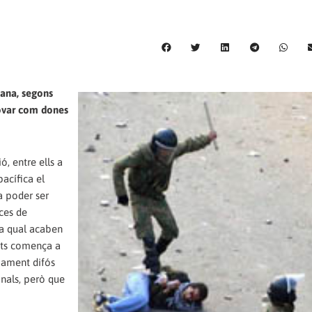
mana, segons
provar com dones
, entre ells a
acífica el
va poder ser
ces de
la qual acaben
ents comença a
liament difós
onals, però que