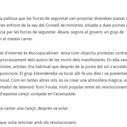
la pallissa que les forces de seguretat van propinar divendres passat 
es enfront de la seu del Consell de ministres, situada a dues pomes 
ncia per les forces de seguretat. Abans, segons el govern, un grup de
n el mateix carrer.
ls d'internet és #occupycabinet- tenia com objectiu protestar contra
processament dels autors de les morts dels manifestants. En ella van 
ivistes, artistes. Era habitual que després de la posta del sol s'acostés 
sicions. El grup Eskenderella va tocar allí fa uns dies i va presentar
ud. Com en tantes altres nits, es va crear una atmosfera màgica, u
ntador de televisió Yosri Fouda, molt popular entre els revolucionaris
 d'aquesta cançó corejada en l'acampada:
 va cantar una cançó, després va volar.
 que volia retornar amb els revolucionaris.