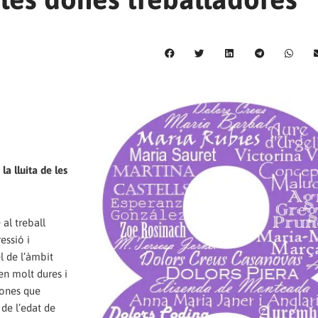
a lluita de les
al treball
essió i
l de l’àmbit
en molt dures i
dones que
 de l’edat de