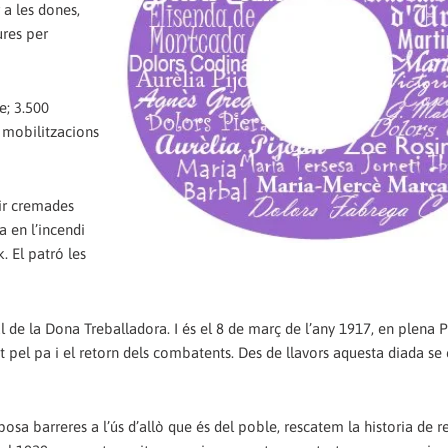
r a les dones,
res per
e; 3.500
s mobilitzacions
ir cremades
a en l’incendi
. El patró les
l de la Dona Treballadora. I és el 8 de març de l’any 1917, en plena 
t pel pa i el retorn dels combatents. Des de llavors aquesta diada se 
osa barreres a l’ús d’allò que és del poble, rescatem la historia de r