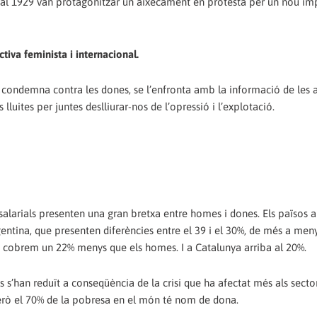
e al 1929 van protagonitzar un aixecament en protesta per un nou im
tiva feminista i internacional.
ble condemna contra les dones, se l’enfronta amb la informació de les a
 lluites per juntes deslliurar-nos de l’opressió i l’explotació.
es salarials presenten una gran bretxa entre homes i dones. Els païso
Argentina, que presenten diferències entre el 39 i el 30%, de més a me
nes cobrem un 22% menys que els homes. I a Catalunya arriba al 20%.
ls s’han reduït a conseqüència de la crisi que ha afectat més als sect
però el 70% de la pobresa en el món té nom de dona.