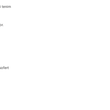
i tenim
or.
sofert