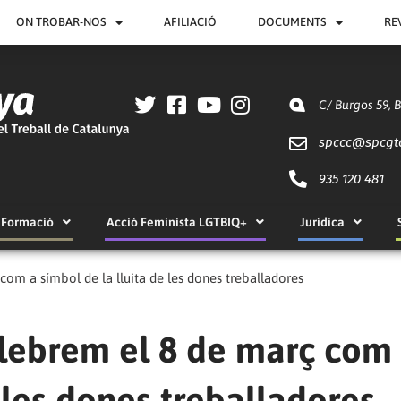
ON TROBAR-NOS
AFILIACIÓ
DOCUMENTS
RE
C/ Burgos 59, 
spccc@
spcgt
935 120 481
Formació
Acció Feminista LGTBIQ+
Jurídica
com a símbol de la lluita de les dones treballadores
elebrem el 8 de març com
 les dones treballadores