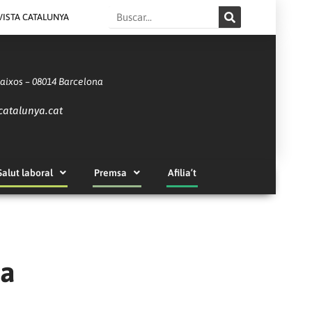
Search
VISTA CATALUNYA
Baixos – 08014 Barcelona
catalunya.cat
Salut laboral
Premsa
Afilia’t
 a