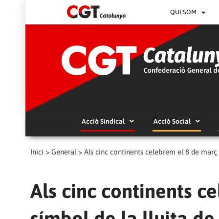
QUI SOM
Acció Sindical
Acció Social
Inici
>
General
>
Als cinc continents celebrem el 8 de març 
Als cinc continents c
símbol de la lluita de