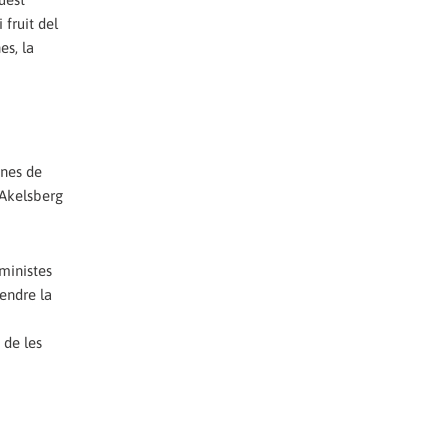
 fruit del
es, la
ones de
 Akelsberg
eministes
rendre la
 de les