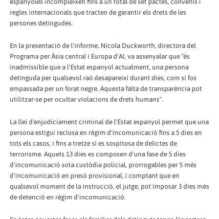
espanyoles incompleixen fins a un total de set pactes, convenis i
regles internacionals que tracten de garantir els drets de les
persones detingudes.
En la presentació de l'informe, Nicola Duckworth, directora del
Programa per Àsia central i Europa d'AI, va assenyalar que "és
inadmissible que a l'Estat espanyol actualment, una persona
detinguda per qualsevol raó desapareixi durant dies, com si fos
empassada per un forat negre. Aquesta falta de transparència pot
utilitzar-se per ocultar violacions de drets humans".
La llei d'enjudiciament criminal de l'Estat espanyol permet que una
persona estigui reclosa en règim d'incomunicació fins a 5 dies en
tots els casos, i fins a tretze si es sospitosa de delictes de
terrorisme. Aquets 13 dies es composen d'una fase de 5 dies
d'incomunicació sota custòdia policial, prorrogables per 5 més
d'incomunicació en presó provisional, i comptant que en
qualsevol moment de la instrucció, el jutge, pot imposar 3 dies més
de detenció en règim d'incomunicació.