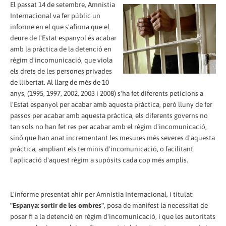
El passat 14 de setembre, Amnistia
Internacional va fer públic un
informe en el que s'afirma que el
deure de l'Estat espanyol és acabar
amb la pràctica de la detenció en
règim d'incomunicació, que viola
els drets de les persones privades
de llibertat. Al llarg de més de 10
anys, (1995, 1997, 2002, 2003 i 2008) s'ha fet diferents peticions a
l'Estat espanyol per acabar amb aquesta pràctica, però lluny de fer
passos per acabar amb aquesta pràctica, els diferents governs no
tan sols no han fet res per acabar amb el règim d'incomunicació,
sinó que han anat incrementant les mesures més severes d'aquesta
pràctica, ampliant els terminis d'incomunicació, o facilitant
l'aplicació d'aquest règim a supòsits cada cop més amplis.
L'informe presentat ahir per Amnistia Internacional, i titulat:
"Espanya: sortir de les ombres"
, posa de manifest la necessitat de
posar fi a la detenció en règim d'incomunicació, i que les autoritats