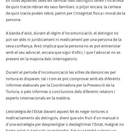
En totes aquestes fases els familiar dels detinguts tenen l'incertesa
de quin tracte rebran els seus familiars, o pitjor encara, la certesa
de quin tracte poden rebre, patint per l'integritat física i moral de la
persona.
A banda d'això, durant el règim d'incomunicació, el detingut no
pot ser atès ni jurídicament ni medicament per una persona de la
seva confiança. Això implica que la persona no es pot entrevistar
amb el seu advocat, encara que sigui d'ofici, i que l'advocat no es
present en la majoria dels interrogatoris.
Durant el període d'incomunicació les xifres de denúncies per
tortura es disparen, tal i com es pot comprovar amb els diferents
informes elaborats per la Coordinadora per la Prevenció de la
Tortura, o pels informes o conclusions dels diferents relators i
experts internacionals en la matèria.
L'estratègia de l'Estat davant aquest fet és negar tortures o
maltractaments als detinguts, dient que són fruit d'un manual o
d'una estratègia per desprestigiar o deslegitimar l'Estat, malgrat no
hagin estat ni tant sols investigades. Fet que també vulnera un