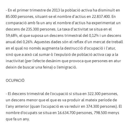
- En el primer trimestre de 2013 la població activa ha disminuït en
85.000 persones, situant-se el nombre d'actius en 22.837.400. En
comparació amb fa un any el nombre d'actius ha experimentat un
descens de 235.300 persones. La taxa d'activitat se situa en el
59,68%, el que suposa un descens trimestral del 0,12% i un descens
anual del 0,26%. Aquestes dades són el reflex d'un mercat de treball
en el qual no només augmenta la destrucció d'ocupació i l'atur,
sinó que a això cal sumar-li l'expulsió de població activa cap a la
inactivitat (per l'efecte desànim que provoca que persones en atur
deixin de buscar una feina) o l'emigració.
OCUPACIÓ
- El descens trimestral de l'ocupació si situa en 322.300 persones,
un descens menor que el que es va produir al mateix període de
l'any anterior (quan l'ocupació es va reduir en 374.300 persones). El
nombre d'ocupats se situa en 16.634.700 persones, 798.500 menys
que fa un any.