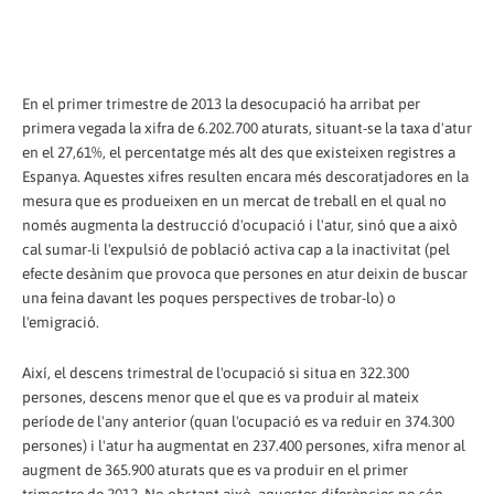
En el primer trimestre de 2013 la desocupació ha arribat per
primera vegada la xifra de 6.202.700 aturats, situant-se la taxa d'atur
en el 27,61%, el percentatge més alt des que existeixen registres a
Espanya. Aquestes xifres resulten encara més descoratjadores en la
mesura que es produeixen en un mercat de treball en el qual no
només augmenta la destrucció d'ocupació i l'atur, sinó que a això
cal sumar-li l'expulsió de població activa cap a la inactivitat (pel
efecte desànim que provoca que persones en atur deixin de buscar
una feina davant les poques perspectives de trobar-lo) o
l'emigració.
Així, el descens trimestral de l'ocupació si situa en 322.300
persones, descens menor que el que es va produir al mateix
període de l'any anterior (quan l'ocupació es va reduir en 374.300
persones) i l'atur ha augmentat en 237.400 persones, xifra menor al
augment de 365.900 aturats que es va produir en el primer
trimestre de 2012. No obstant això, aquestes diferències no són