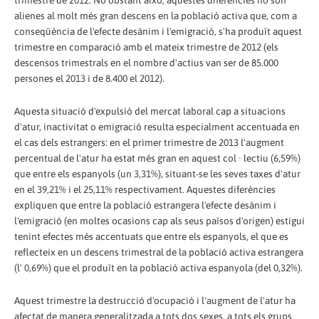
alienes al molt més gran descens en la població activa que, com a
conseqüència de l'efecte desànim i l'emigració, s'ha produït aquest
trimestre en comparació amb el mateix trimestre de 2012 (els
descensos trimestrals en el nombre d'actius van ser de 85.000
persones el 2013 i de 8.400 el 2012).
Aquesta situació d'expulsió del mercat laboral cap a situacions
d'atur, inactivitat o emigració resulta especialment accentuada en
el cas dels estrangers: en el primer trimestre de 2013 l'augment
percentual de l'atur ha estat més gran en aquest col · lectiu (6,59%)
que entre els espanyols (un 3,31%), situant-se les seves taxes d'atur
en el 39,21% i el 25,11% respectivament. Aquestes diferències
expliquen que entre la població estrangera l'efecte desànim i
l'emigració (en moltes ocasions cap als seus països d'origen) estigui
tenint efectes més accentuats que entre els espanyols, el que es
reflecteix en un descens trimestral de la població activa estrangera
(l' 0,69%) que el produït en la població activa espanyola (del 0,32%).
Aquest trimestre la destrucció d'ocupació i l'augment de l'atur ha
afectat de manera generalitzada a tots dos sexes, a tots els grups