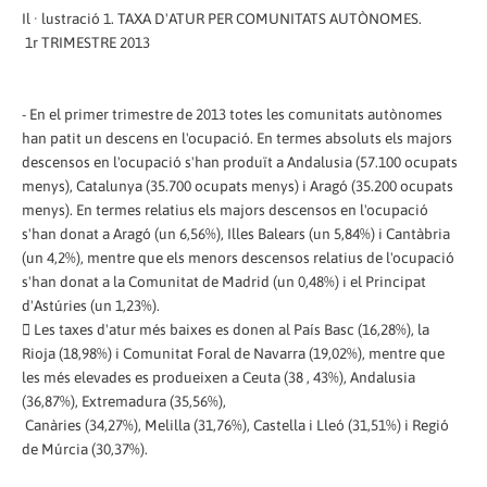
Il · lustració 1. TAXA D'ATUR PER COMUNITATS AUTÒNOMES.
1r TRIMESTRE 2013
- En el primer trimestre de 2013 totes les comunitats autònomes
han patit un descens en l'ocupació. En termes absoluts els majors
descensos en l'ocupació s'han produït a Andalusia (57.100 ocupats
menys), Catalunya (35.700 ocupats menys) i Aragó (35.200 ocupats
menys). En termes relatius els majors descensos en l'ocupació
s'han donat a Aragó (un 6,56%), Illes Balears (un 5,84%) i Cantàbria
(un 4,2%), mentre que els menors descensos relatius de l'ocupació
s'han donat a la Comunitat de Madrid (un 0,48%) i el Principat
d'Astúries (un 1,23%).
 Les taxes d'atur més baixes es donen al País Basc (16,28%), la
Rioja (18,98%) i Comunitat Foral de Navarra (19,02%), mentre que
les més elevades es produeixen a Ceuta (38 , 43%), Andalusia
(36,87%), Extremadura (35,56%),
Canàries (34,27%), Melilla (31,76%), Castella i Lleó (31,51%) i Regió
de Múrcia (30,37%).