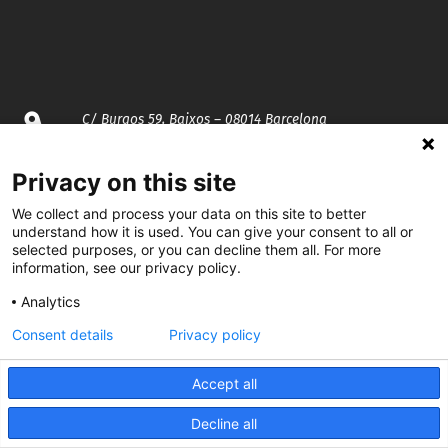
C/ Burgos 59, Baixos – 08014 Barcelona
spccc@
spcgtcatalunya.cat
Privacy on this site
We collect and process your data on this site to better
935 120 481
understand how it is used. You can give your consent to all or
selected purposes, or you can decline them all. For more
information, see our privacy policy.
@CGTCatalunya
Analytics
cgtcatalunya
Consent details
Privacy policy
CGTCatalunya
Accept all
cgtcatalunya
Decline all