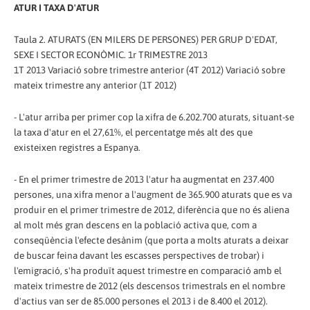
ATUR I TAXA D'ATUR
Taula 2. ATURATS (EN MILERS DE PERSONES) PER GRUP D'EDAT,
SEXE I SECTOR ECONÒMIC. 1r TRIMESTRE 2013
1T 2013 Variació sobre trimestre anterior (4T 2012) Variació sobre
mateix trimestre any anterior (1T 2012)
- L'atur arriba per primer cop la xifra de 6.202.700 aturats, situant-se
la taxa d'atur en el 27,61%, el percentatge més alt des que
existeixen registres a Espanya.
- En el primer trimestre de 2013 l'atur ha augmentat en 237.400
persones, una xifra menor a l'augment de 365.900 aturats que es va
produir en el primer trimestre de 2012, diferència que no és aliena
al molt més gran descens en la població activa que, com a
conseqüència l'efecte desànim (que porta a molts aturats a deixar
de buscar feina davant les escasses perspectives de trobar) i
l'emigració, s'ha produït aquest trimestre en comparació amb el
mateix trimestre de 2012 (els descensos trimestrals en el nombre
d'actius van ser de 85.000 persones el 2013 i de 8.400 el 2012).