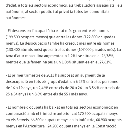
d'edat, a tots els sectors econòmics, als treballadors assalariats i els
autònoms, al sector públic i al privat ia totes les comunitats
autònomes:
- El descens en l'ocupació ha estat més gran entre els homes
(199.500 ocupats menys) que entre les dones (122.800 ocupades
menys). La desocupació també ha crescut més entre els homes
(130.400 aturats més) que entre les dones (107.000 parades més). La
taxa d'atur masculina augmenta un 1,2% i se situa en el 26,78%,
mentre que la femenina puja un 1,06% situant-se en el 27,61%.
- El primer trimestre de 2013 ha suposat un augment de la
desocupació en tots els grups d'edat: un 6,25% entre les persones
de 16 a 19 anys, un 2,46% entre els de 20 a 24, un 3,56 % entre els de
25 a 54 anys i un 8,8% entre els de 55 i més anys.
- El nombre d'ocupats ha baixat en tots els sectors econòmics: en
comparació amb el trimestre anterior cal 170.500 ocupats menys
en els Serveis, 66.800 ocupats menys en la Indústria, 60.900 ocupats
menys en l'Agricultura i 24.200 ocupats menys en la Construcció.