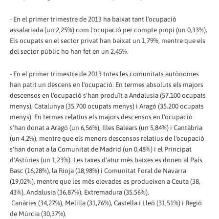
- En el primer trimestre de 2013 ha baixat tant l'ocupació
assalariada (un 2,25%) com l'ocupació per compte propi (un 0,33%).
Els ocupats en el sector privat han baixat un 1,79%, mentre que els
del sector públic ho han fet en un 2,45%.
- En el primer trimestre de 2013 totes les comunitats autònomes
han patit un descens en l'ocupació. En termes absoluts els majors
descensos en l'ocupació s'han produït a Andalusia (57.100 ocupats
menys), Catalunya (35.700 ocupats menys) i Aragó (35.200 ocupats
menys). En termes relatius els majors descensos en l'ocupació
s'han donat a Aragó (un 6,56%), Illes Balears (un 5,84%) i Cantàbria
(un 4,2%), mentre que els menors descensos relatius de l'ocupació
s'han donat a la Comunitat de Madrid (un 0,48%) i el Principat
d'Astúries (un 1,23%). Les taxes d'atur més baixes es donen al País
Basc (16,28%), la Rioja (18,98%) i Comunitat Foral de Navarra
(19,02%), mentre que les més elevades es produeixen a Ceuta (38,
43%), Andalusia (36,87%), Extremadura (35,56%),
Canàries (34,27%), Melilla (31,76%), Castella i Lleó (31,51%) i Regió
de Múrcia (30,37%).