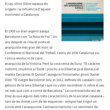
El seu últim llibre repassa els
orígens i la influència d'aquest
moviment a Catalunya.
El 1909 un diari argentí bateja
Barcelona com “la Rosa de Foc”. Un
any després es crea el sindicat
anarquista més gran del món: la
Confederació Nacional del Treball. L'estiu de 1936 Catalunya viu
l'única revolució de caire
anarquista de la història. Però la cosa venia de lluny. “El caràcter
indòmit, insubmís a l'Estat i procliu a la llibertat ja el destaca el
mateix Cervantes El Quixot”, assegura l'historiador gironí Xavier
Díez. “El viatger Bartolomé Joly, el 1612, defineix els catalans com
gelosos de la seva llibertat i que no volen reconèixer ni rebre el seu
rei més que com a comte de Barcelona.” La controvertida tesi de
Díez és que alguns dels trets característics de la societat catalana –
tant de les dretes com de les esquerres– sempre han tingut un
vincle amb l'anarquisme, l'antiautoritarisme i un sentiment de