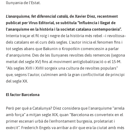
llunyania de l'Estat.
L'anarquisme, fet diferencial català
, de Xavier Díez, recentment
publicat per Virus Editorial, se subtitula “Influència i llegat de
l'anarquisme en la història i la societat catalana contemporània”.
Intenta traçar el fil roig i negre de la història més rebel –i revoltosa–
dels catalans en el curs dels segles. L'autor inicia el fenomen fins i
tot segles abans que Bakunin o Kropotkin comencessin a parlar
d'anarquisme. Des de les llunyanes revoltes dels remences (segona
meitat del segle XV) fins al moviment antiglobalització o el 15-M.
“Als segles XVII i XVIII sorgeix una cultura de revoltes populars”
que, segons l'autor, culminen amb la gran conflictivitat de principi
del segle XX.
El factor Barcelona
Però per què a Catalunya? Díez considera que l'anarquisme “arrela
amb força” a mitjan segle XIX, quan “Barcelona es converteix en el
primer escenari urbà de l'enfrontament burgesia, proletariat i
exèrcit”. Frederich Engels va arribar a dir que era la ciutat amb més