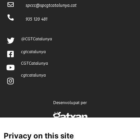
spccc@
spcgtcatalunya.cat
935 120 481
@CGTCatalunya
cgtcatalunya
CGTCatalunya
cgtcatalunya
Desenvolupat per
Privacy on this site