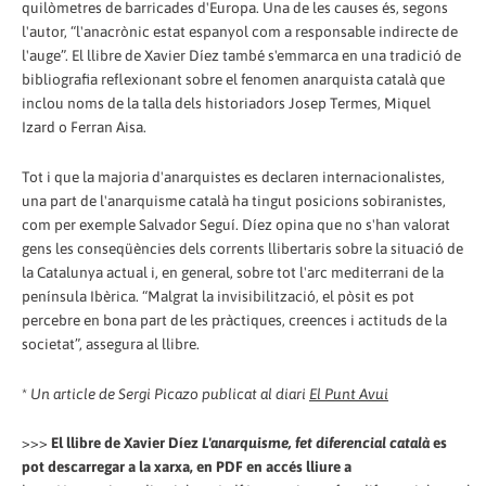
quilòmetres de barricades d'Europa. Una de les causes és, segons
l'autor, “l'anacrònic estat espanyol com a responsable indirecte de
l'auge”. El llibre de Xavier Díez també s'emmarca en una tradició de
bibliografia reflexionant sobre el fenomen anarquista català que
inclou noms de la talla dels historiadors Josep Termes, Miquel
Izard o Ferran Aisa.
Tot i que la majoria d'anarquistes es declaren internacionalistes,
una part de l'anarquisme català ha tingut posicions sobiranistes,
com per exemple Salvador Seguí. Díez opina que no s'han valorat
gens les conseqüències dels corrents llibertaris sobre la situació de
la Catalunya actual i, en general, sobre tot l'arc mediterrani de la
península Ibèrica. “Malgrat la invisibilització, el pòsit es pot
percebre en bona part de les pràctiques, creences i actituds de la
societat”, assegura al llibre.
*
Un article de Sergi Picazo publicat al diari
El Punt Avui
>>>
El llibre de Xavier Díez
L'anarquisme, fet diferencial català
es
pot descarregar a la xarxa, en PDF en accés lliure a