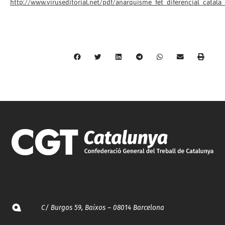
http://www.viruseditorial.net/pdf/anarquisme_fet_diferencial_catala_
C/ Burgos 59, Baixos – 08014 Barcelona