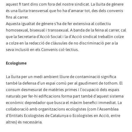
aquest fi tant dins com fora del nostre sindicat. La lluita de gènere
és una lluita transversal que ho ha d’amarar tot, des dels convenis
fins al carrer.
Aquesta igualtat de gènere s’ha de fer extensiva al col·lectiu
homosexual, bisexual i transsexual. A banda de la feina al carrer, cal
que la Secretaria d’Acció Social i la d’Acció sindical treballin colze
a colze en la redacció de clàusules de no discriminació per a la
seva inclusió en els Convenis col•lectius.
Ecologisme
La lluita per un medi ambient lliure de contaminació significa
també la defensa d’un espai comú per al gaudiment de tothom. El
consum desmesurat de matèries primes i l’ocupació dels espais
naturals per fer-hi edificacions forma part també d’aquest sistema
econòmic depredador que busca el màxim benefici immediat. La
col·laboració amb organitzacions ecologistes (com l'Assemblea
d'Entitats Ecologistes de Catalunya o Ecologistes en Acció, entre
altres) és necessària.