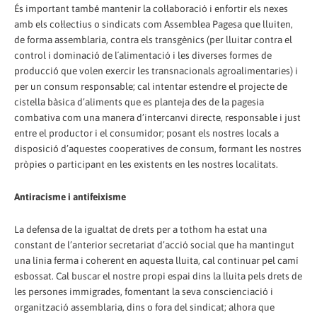
És important també mantenir la col·laboració i enfortir els nexes
amb els col·lectius o sindicats com Assemblea Pagesa que lluiten,
de forma assemblaria, contra els transgènics (per lluitar contra el
control i dominació de l´alimentació i les diverses formes de
producció que volen exercir les transnacionals agroalimentaries) i
per un consum responsable; cal intentar estendre el projecte de
cistella bàsica d’aliments que es planteja des de la pagesia
combativa com una manera d’intercanvi directe, responsable i just
entre el productor i el consumidor; posant els nostres locals a
disposició d’aquestes cooperatives de consum, formant les nostres
pròpies o participant en les existents en les nostres localitats.
Antiracisme i antifeixisme
La defensa de la igualtat de drets per a tothom ha estat una
constant de l’anterior secretariat d’acció social que ha mantingut
una línia ferma i coherent en aquesta lluita, cal continuar pel camí
esbossat. Cal buscar el nostre propi espai dins la lluita pels drets de
les persones immigrades, fomentant la seva conscienciació i
organització assemblaria, dins o fora del sindicat; alhora que