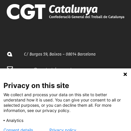
C/ Burgos 59, Baixos – 08014 Barcelona
spccc@
spcgtcatalunya.cat
935 120 481
Privacy on this site
We collect and process your data on this site to better
understand how it is used. You can give your consent to all or
@CGTCatalunya
selected purposes, or you can decline them all. For more
information, see our privacy policy.
cgtcatalunya
Analytics
CGTCatalunya
Consent details
Privacy policy