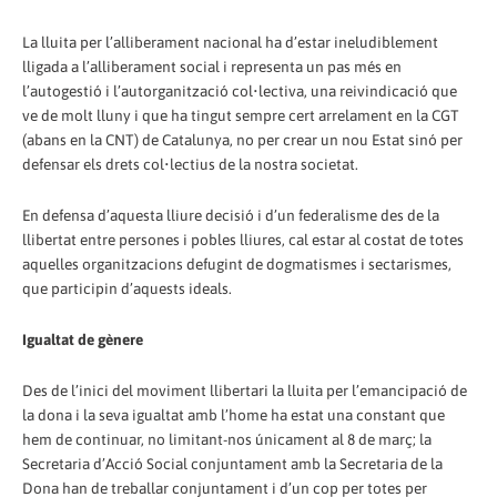
La lluita per l’alliberament nacional ha d’estar ineludiblement
lligada a l’alliberament social i representa un pas més en
l’autogestió i l’autorganització col•lectiva, una reivindicació que
ve de molt lluny i que ha tingut sempre cert arrelament en la CGT
(abans en la CNT) de Catalunya, no per crear un nou Estat sinó per
defensar els drets col•lectius de la nostra societat.
En defensa d’aquesta lliure decisió i d’un federalisme des de la
llibertat entre persones i pobles lliures, cal estar al costat de totes
aquelles organitzacions defugint de dogmatismes i sectarismes,
que participin d’aquests ideals.
Igualtat de gènere
Des de l’inici del moviment llibertari la lluita per l’emancipació de
la dona i la seva igualtat amb l’home ha estat una constant que
hem de continuar, no limitant-nos únicament al 8 de març; la
Secretaria d’Acció Social conjuntament amb la Secretaria de la
Dona han de treballar conjuntament i d’un cop per totes per