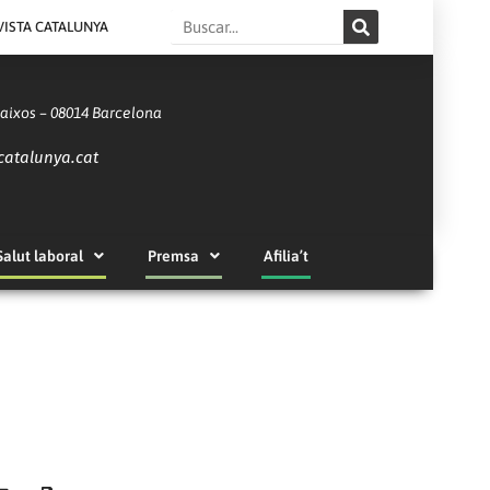
Search
VISTA CATALUNYA
Baixos – 08014 Barcelona
catalunya.cat
Salut laboral
Premsa
Afilia’t