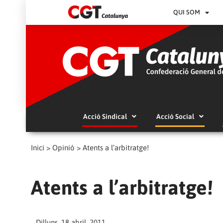
QUI SOM
Acció Sindical
Acció Social
Inici
>
Opinió
>
Atents a l’arbitratge!
Atents a l’arbitratge!
Dilluns, 18 abril, 2011