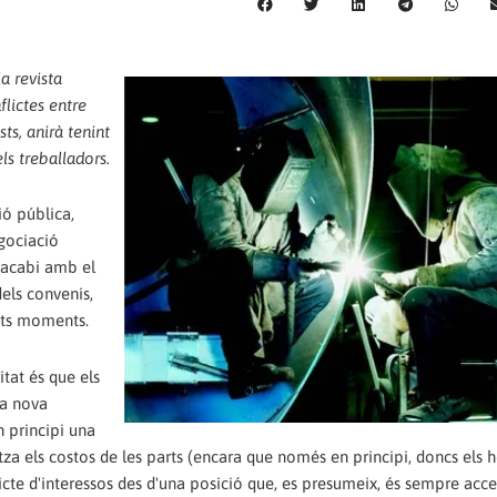
a revista
flictes entre
ts, anirà tenint
s treballadors.
ió pública,
gociació
s'acabi amb el
dels convenis,
sts moments.
itat és que els
la nova
n principi una
itza els costos de les parts (encara que només en principi, doncs els 
flicte d'interessos des d'una posició que, es presumeix, és sempre acc