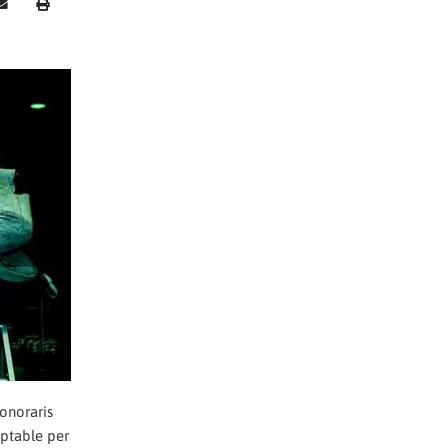
honoraris
eptable per