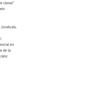
de classe”
ets
(sindicals,
i
encial en
la de la
ràtic