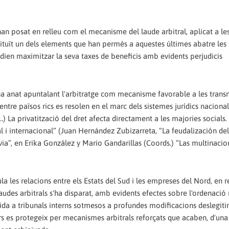
n posat en relleu com el mecanisme del laude arbitral, aplicat a les
nstituït un dels elements que han permès a aquestes últimes abatre les
pedien maximitzar la seva taxes de beneficis amb evidents perjudicis
 anat apuntalant l'arbitratge com mecanisme favorable a les transn
entre països rics es resolen en el marc dels sistemes jurídics naciona
) La privatització del dret afecta directament a les majories socials. 
tal i internacional” (Juan Hernández Zubizarreta, “La feudalización de
via”, en Erika González y Mario Gandarillas (Coords.) “Las multinacio
la les relacions entre els Estats del Sud i les empreses del Nord, en r
 laudes arbitrals s'ha disparat, amb evidents efectes sobre l'ordenació 
dida a tribunals interns sotmesos a profundes modificacions deslegit
sors es protegeix per mecanismes arbitrals reforçats que acaben, d'un