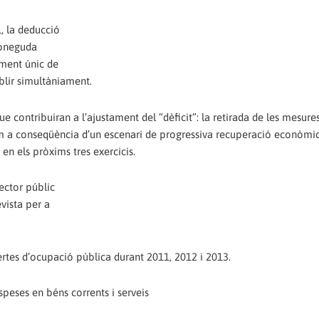
1, la deducció
coneguda
ment únic de
blir simultàniament.
e contribuiran a l’ajustament del “dèficit”: la retirada de les mesure
om a conseqüència d’un escenari de progressiva recuperació econòmica
en els pròxims tres exercicis.
sector públic
vista per a
fertes d’ocupació pública durant 2011, 2012 i 2013.
peses en béns corrents i serveis