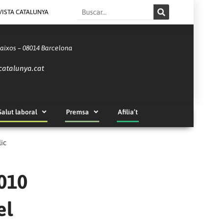
Search
VISTA CATALUNYA
Baixos – 08014 Barcelona
catalunya.cat
Salut laboral
Premsa
Afilia’t
lic
2010
el