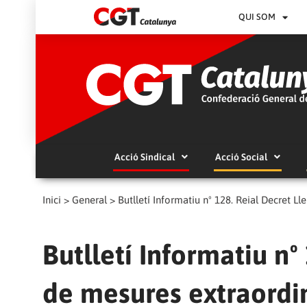
QUI SOM
Acció Sindical
Acció Social
Inici
>
General
>
Butlletí Informatiu nº 128. Reial Decret Ll
Butlletí Informatiu nº
de mesures extraordin