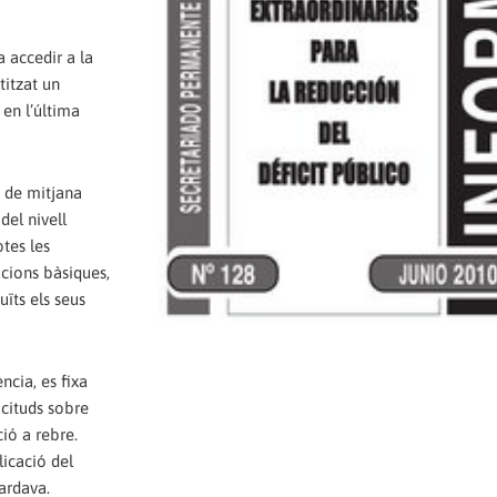
a accedir a la
titzat un
 en l’última
0 de mitjana
del nivell
otes les
ucions bàsiques,
ïts els seus
ncia, es fixa
icituds sobre
ió a rebre.
icació del
ardava.