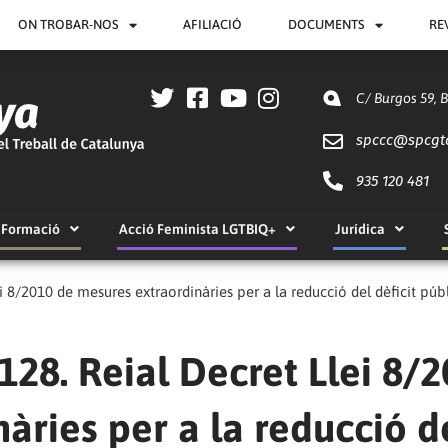
ON TROBAR-NOS
AFILIACIÓ
DOCUMENTS
RE
C/ Burgos 59, 
spccc@
spcgt
935 120 481
Formació
Acció Feminista LGTBIQ+
Jurídica
ei 8/2010 de mesures extraordinàries per a la reducció del dèficit púb
 128. Reial Decret Llei 8/
àries per a la reducció d