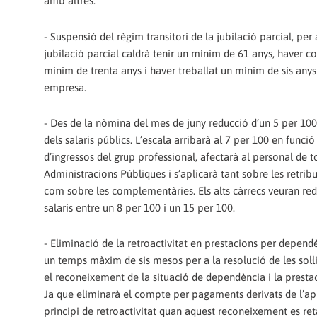
amb altres.
- Suspensió del règim transitori de la jubilació parcial, per 
jubilació parcial caldrà tenir un mínim de 61 anys, haver co
mínim de trenta anys i haver treballat un mínim de sis anys
empresa.
- Des de la nòmina del mes de juny reducció d’un 5 per 10
dels salaris públics. L’escala arribarà al 7 per 100 en funció 
d’ingressos del grup professional, afectarà al personal de t
Administracions Públiques i s’aplicarà tant sobre les retrib
com sobre les complementàries. Els alts càrrecs veuran redu
salaris entre un 8 per 100 i un 15 per 100.
- Eliminació de la retroactivitat en prestacions per dependè
un temps màxim de sis mesos per a la resolució de les sol·l
el reconeixement de la situació de dependència i la prestac
Ja que eliminarà el compte per pagaments derivats de l’apl
principi de retroactivitat quan aquest reconeixement es ret