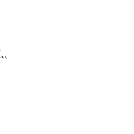
s
, i,