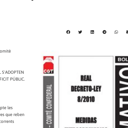
Comitè
AL S'ADOPTEN
ICIT PÚBLIC.
pte les
ives que reben
corrents