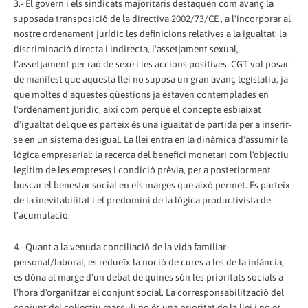
3.- El govern i els sindicats majoritaris destaquen com avanç la
suposada transposició de la directiva 2002/73/CE , a l'incorporar al
nostre ordenament jurídic les definicions relatives a la igualtat: la
discriminació directa i indirecta, l'assetjament sexual,
l'assetjament per raó de sexe i les accions positives. CGT vol posar
de manifest que aquesta llei no suposa un gran avanç legislatiu, ja
que moltes d'aquestes qüestions ja estaven contemplades en
l'ordenament jurídic, així com perquè el concepte esbiaixat
d'igualtat del que es parteix és una igualtat de partida per a inserir-
se en un sistema desigual. La llei entra en la dinàmica d'assumir la
lògica empresarial: la recerca del benefici monetari com l'objectiu
legítim de les empreses i condició prèvia, per a posteriorment
buscar el benestar social en els marges que això permet. Es parteix
de la inevitabilitat i el predomini de la lògica productivista de
l'acumulació.
4.- Quant a la venuda conciliació de la vida familiar-
personal/laboral, es redueïx la noció de cures a les de la infància,
es dóna al marge d'un debat de quines són les prioritats socials a
l'hora d'organitzar el conjunt social. La corresponsabilització del
conjunt del col·lectiu masculí no és una prioritat de la llei i no es