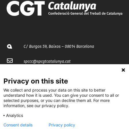
C/ Burgos 59, Baixos – 08014 Barcelona
spccc@
spcgtcatalunya.cat
935 120 481
Privacy on this site
We collect and process your data on this site to better
@CGTCatalunya
understand how it is used. You can give your consent to all or
selected purposes, or you can decline them all. For more
cgtcatalunya
information, see our privacy policy.
CGTCatalunya
Analytics
Consent details
Privacy policy
cgtcatalunya