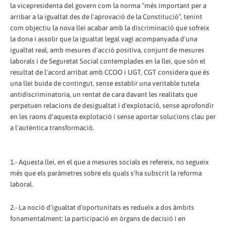
la vicepresidenta del govern com la norma “més important per a
arribar a la igualtat des de l'aprovació de la Constitució”, tenint
com objectiu la nova llei acabar amb la discriminació que sofreix
la dona i assolir que la igualtat legal vagi acompanyada d'una
igualtat real, amb mesures d'acció positiva, conjunt de mesures
laborals i de Seguretat Social contemplades en la llei, que són el
resultat de l'acord arribat amb CCOO i UGT, CGT considera que és
una llei buida de contingut, sense establir una veritable tutela
antidiscriminatoria, un rentat de cara davant les realitats que
perpetuen relacions de desigualtat i d'explotació, sense aprofondir
en les raons d'aquesta explotació i sense aportar solucions clau per
a l'autèntica transformació.
1.- Aquesta llei, en el que a mesures socials es refereix, no segueix
més que els paràmetres sobre els quals s'ha subscrit la reforma
laboral.
2.- La noció d'igualtat d'oportunitats es redueïx a dos àmbits
fonamentalment: la participació en òrgans de decisió i en