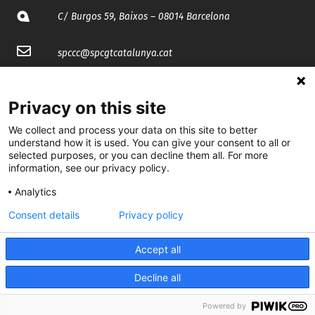
C/ Burgos 59, Baixos – 08014 Barcelona
spccc@
spcgtcatalunya.cat
935 120 481
Privacy on this site
@CGTCatalunya
We collect and process your data on this site to better
understand how it is used. You can give your consent to all or
selected purposes, or you can decline them all. For more
cgtcatalunya
information, see our privacy policy.
CGTCatalunya
Analytics
cgtcatalunya
Consent details
Privacy policy
Accept all
Desenvolupat per
Decline all
Powered by