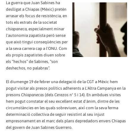
La guerra que Juan Sabines ha
deslligat a Chiapas (Mèxic) pretén
arrasar els focus de resistència, en
tots els estrats de la societat
chiapaneca
, especialment minar
l'autonomia zapatista però sense
que això tingui conseqüències per
a la seva carrera cap a l'ONU. Com
els propis zapatistes diuen sobre
els “hechos” de Sabines, “son
deshechos, no palabras”.
El diumenge 19 de febrer una delegació de la CGT a Mèxic hem
pogut visitar als presos polítics adherents a L'Altra Campanya en la
presons
Chiapanecas
(dels
Cerezos
nº 5 i 14). En ambdues visites
hem pogut constatar el seu excel·lent estat d'ànim, dintre de les
circumstàncies en les quals sobreviuen, així com la seva ferma
determinació col·lectiva de seguir resistint al seu injust
empresonament en el marc dels plans depredadors envers Chiapas
del govern de Juan Sabines Guerrero.