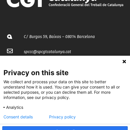
C/ Burgos 59, Baixos – 08014 Barcelona
spccc@
spcgtcatalunya.cat
935 120 481
Privacy on this site
We collect and process your data on this site to better
@CGTCatalunya
understand how it is used. You can give your consent to all or
selected purposes, or you can decline them all. For more
cgtcatalunya
information, see our privacy policy.
CGTCatalunya
Analytics
cgtcatalunya
Consent details
Privacy policy