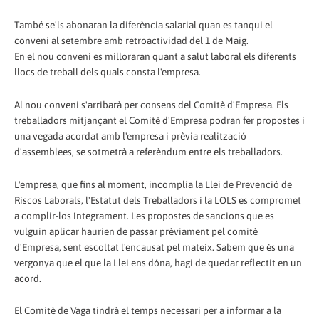
També se'ls abonaran la diferència salarial quan es tanqui el
conveni al setembre amb retroactividad del 1 de Maig.
En el nou conveni es milloraran quant a salut laboral els diferents
llocs de treball dels quals consta l'empresa.
Al nou conveni s'arribarà per consens del Comitè d'Empresa. Els
treballadors mitjançant el Comitè d'Empresa podran fer propostes i
una vegada acordat amb l'empresa i prèvia realització
d'assemblees, se sotmetrà a referèndum entre els treballadors.
L'empresa, que fins al moment, incomplia la Llei de Prevenció de
Riscos Laborals, l'Estatut dels Treballadors i la LOLS es compromet
a complir-los íntegrament. Les propostes de sancions que es
vulguin aplicar haurien de passar prèviament pel comitè
d'Empresa, sent escoltat l'encausat pel mateix. Sabem que és una
vergonya que el que la Llei ens dóna, hagi de quedar reflectit en un
acord.
El Comitè de Vaga tindrà el temps necessari per a informar a la