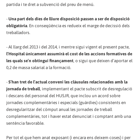
partida i te dret a subvenció del preu de menú.
-
Una part dels dies de lliure disposició passen a ser de disposició
obligatòria
. En conseqüència es redueix el marge de decissió dels
treballadors.
- Al llarg del 2013 i del 2014, i mentre sigui vigent el present pacte,
l’Hospital únicament assumirà el cost de les accions formatives de
les quals se’n obtingui finançament
, o sigui que deixen d’aportar el
0,2 de massa salarial a la formació.
-
S’han tret de l’actual conveni les clàusules relacionades amb la
jornada de treball
, implementant el pacte subscrit de desregulació
i descans del personal del HUSJR, que inclou un acord sobre
jornades complementàries i especials (guàrdies) consistents en
desregularitzar del còmput anual les jornades de treball
complementàries, tot i haver estat denunciat i comptant amb una
sentència favorable.
Per tot el que hem anat exposant (i encara ens deixem coses) i per