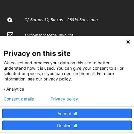
C/ Burgos 59, Baixos – 08014 Barcelona
spccc@
spcgtcatalunya.cat
935 120 481
Privacy on this site
We collect and process your data on this site to better
@CGTCatalunya
understand how it is used. You can give your consent to all or
selected purposes, or you can decline them all. For more
information, see our privacy policy.
cgtcatalunya
Analytics
CGTCatalunya
Consent details
Privacy policy
cgtcatalunya
Accept all
Decline all
Desenvolupat per