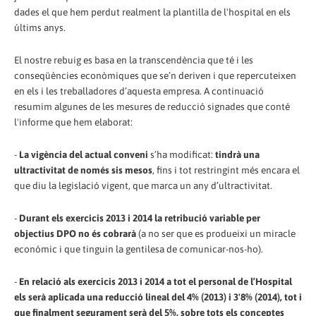
dades el que hem perdut realment la plantilla de l'hospital en els
últims anys.
El nostre rebuig es basa en la transcendència que té i les
conseqüències econòmiques que se’n deriven i que repercuteixen
en els i les treballadores d’aquesta empresa. A continuació
resumim algunes de les mesures de reducció signades que conté
l'informe que hem elaborat:
-
La vigència del actual conveni
s’ha modificat:
tindrà una
ultractivitat de només sis mesos
, fins i tot restringint més encara el
que diu la legislació vigent, que marca un any d’ultractivitat.
-
Durant els exercicis 2013 i 2014 la retribució variable per
objectius DPO no és cobrarà
(a no ser que es produeixi un miracle
económic i que tinguin la gentilesa de comunicar-nos-ho).
-
En relació als exercicis 2013 i 2014 a tot el personal de l’Hospital
els serà aplicada una reducció lineal del 4% (2013) i 3'8% (2014), tot i
que finalment segurament serà del 5%, sobre tots els conceptes