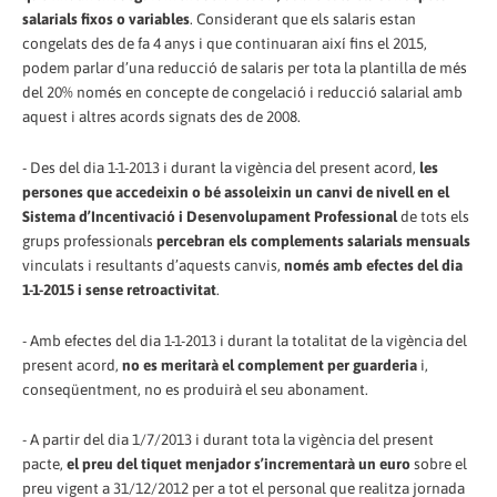
salarials fixos o variables
. Considerant que els salaris estan
congelats des de fa 4 anys i que continuaran així fins el 2015,
podem parlar d’una reducció de salaris per tota la plantilla de més
del 20% només en concepte de congelació i reducció salarial amb
aquest i altres acords signats des de 2008.
- Des del dia 1-1-2013 i durant la vigència del present acord,
les
persones que accedeixin o bé assoleixin un canvi de nivell en el
Sistema d’Incentivació i Desenvolupament Professional
de tots els
grups professionals
percebran els complements salarials mensuals
vinculats i resultants d’aquests canvis,
només amb efectes del dia
1-1-2015 i sense retroactivitat
.
- Amb efectes del dia 1-1-2013 i durant la totalitat de la vigència del
present acord,
no es meritarà el complement per guarderia
i,
conseqüentment, no es produirà el seu abonament.
- A partir del dia 1/7/2013 i durant tota la vigència del present
pacte,
el preu del tiquet menjador s’incrementarà un euro
sobre el
preu vigent a 31/12/2012 per a tot el personal que realitza jornada