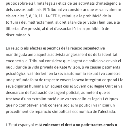
públic sobre els límits legals i ètics de les activitats d'intel·ligència
dels cossos policials. El Tribunal va considerar que es van vulnerar
els articles 3, 8, 10, 11 i 14 CEDH, relatius a la prohibició de la
tortura i del maltractament, al dret a la vida privada i familiar, a la
llibertat d'expressió, al dret d'associació i a la prohibició de
discriminació.
En relació als efectes específics de la relació sexeafectiva
mantinguda amb aquella activista anglesa fent ús de la identitat
encoberta, el Tribunal considera que l'agent de policia va envair el
nucli dur de la vida privada de Kate Wilson, li va causar patiments
psicològics, va interferir en la seva autonomia sexual i va cometre
una profunda falta de respecte envers la seva integritat corporal i la
seva dignitat humana. En aquest cas el Govern del Regne Unit es va
desmarcar de l'actuació de l'agent policial, admetent que es
tractava d'una extralimitació que va creuar línies legals i ètiques
que no comptaven amb consens social ni polític i va iniciar un
procediment de reparació simbòlica i econòmica de l'afectada.
L’Estat espanyol està
vulnerant el dret a no patir tractes cruels o