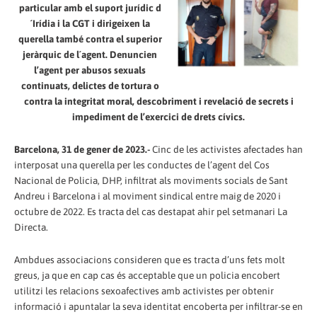
particular amb el suport jurídic d
´Irídia i la CGT i dirigeixen la
querella també contra el superior
jeràrquic de l´agent. Denuncien
l’agent per abusos sexuals
continuats, delictes de tortura o
contra la integritat moral, descobriment i revelació de secrets i
impediment de l’exercici de drets cívics.
Barcelona, 31 de gener de 2023.-
Cinc de les activistes afectades han
interposat una querella per les conductes de l’agent del Cos
Nacional de Policia, DHP, infiltrat als moviments socials de Sant
Andreu i Barcelona i al moviment sindical entre maig de 2020 i
octubre de 2022. Es tracta del cas destapat ahir pel setmanari La
Directa.
Ambdues associacions consideren que es tracta d’uns fets molt
greus, ja que en cap cas és acceptable que un policia encobert
utilitzi les relacions sexoafectives amb activistes per obtenir
informació i apuntalar la seva identitat encoberta per infiltrar-se en