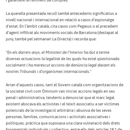
La querella presentada recull també antecedents significatius a
nivell nacional i internacional en relació a casos d’espionatge
d’estat. En l’àmbit català, cita casos com Pegasus o el precedent
d’agent infiltrat als moviments socials de Barcelona (destapat al
juny, també pel setmanari La Directa) i recorda que:
"En els darrers anys, el Ministeri de l'Interior ha dut a terme
diverses actuacions la legalitat de les quals ha estat qüestionada
socialment i ha merescut accions de denúncia legal davant els
nostres Tribunals i d’organismes internacionals."
Arran d’aquests casos, tant el Govern català com organitzacions de
la societat civil com Òmnium van iniciar accions legals en seu
penal i administrativa, tendents a denunciar que el marc legal
existent abocava els activistes i el teixit associatiu a ser víctimes
potencials de la investigació arbitrària i abusiva de les seves
persones, famílies, comunicacions i activitats associatives i
polítiques, pràctica que suposava una clara vulneració dels drets
fonamentals individuals i col·lectius, entre ells dels articles 18.1 de