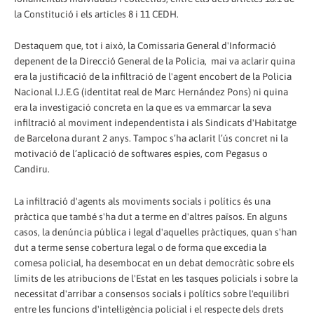
la Constitució i els articles 8 i 11 CEDH.
Destaquem que, tot i això, la Comissaria General d'Informació
depenent de la Direcció General de la Policia, mai va aclarir quina
era la justificació de la infiltració de l'agent encobert de la Policia
Nacional I.J.E.G (identitat real de Marc Hernández Pons) ni quina
era la investigació concreta en la que es va emmarcar la seva
infiltració al moviment independentista i als Sindicats d'Habitatge
de Barcelona durant 2 anys. Tampoc s’ha aclarit l’ús concret ni la
motivació de l’aplicació de softwares espies, com Pegasus o
Candiru.
La infiltració d'agents als moviments socials i polítics és una
pràctica que també s'ha dut a terme en d'altres països. En alguns
casos, la denúncia pública i legal d'aquelles pràctiques, quan s'han
dut a terme sense cobertura legal o de forma que excedia la
comesa policial, ha desembocat en un debat democràtic sobre els
límits de les atribucions de l'Estat en les tasques policials i sobre la
necessitat d'arribar a consensos socials i polítics sobre l'equilibri
entre les funcions d'intel·ligència policial i el respecte dels drets