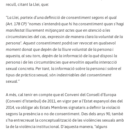
recull, citant la Llei, que:
“La Llei, parteix d’una definició de consentiment segons el qual
(Art. 178 CP) "nomes s’entendrà que hi ha consentiment quan s'hagi
manifestat lliurement mitjançant actes que en atenció a les
circumstancies del cas, expressin de manera clara la voluntat de la
persona". Aquest consentiment podrà ser revocat en qualsevol
moment donat que depèn de la lliure voluntat de la persona i
aquesta, al seu torn, depèn de la informació de la què disposi la
persona i de les circumstàncies que envoltin aquella interacció
sexual concreta. Per tant, la informació sobre la persona i sobre el
tipus de pràctica sexual, són indestriables del consentiment
sexual.”
A més, cal tenir en compte que el Conveni del Consell d’Europa
(Conveni d’Istanbul) de 2011, en vigor per a l’Estat espanyol des del
2014, va obligar als Estats Membres signataris a definir la violació
segons la presència o no de consentiment. Des dels anys 90, també
s’ha entrecreuat la conceptualització de les violències sexuals amb
la de la violència institucional. D’aquesta manera,
“alguns