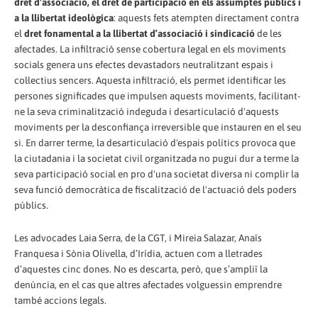
dret d'associació, el dret de participació en els assumptes públics i
a la llibertat ideològica
: aquests fets atempten directament contra
el
dret fonamental a la llibertat d’associació i sindicació
de les
afectades. La infiltració sense cobertura legal en els moviments
socials genera uns efectes devastadors neutralitzant espais i
col·lectius sencers. Aquesta infiltració, els permet identificar les
persones significades que impulsen aquests moviments, facilitant-
ne la seva criminalització indeguda i desarticulació d'aquests
moviments per la desconfiança irreversible que instauren en el seu
si. En darrer terme, la desarticulació d'espais polítics provoca que
la ciutadania i la societat civil organitzada no pugui dur a terme la
seva participació social en pro d'una societat diversa ni complir la
seva funció democràtica de fiscalització de l'actuació dels poders
públics.
Les advocades Laia Serra, de la CGT, i Mireia Salazar, Anaïs
Franquesa i Sònia Olivella, d’Irídia, actuen com a lletrades
d’aquestes cinc dones. No es descarta, però, que s’ampliï la
denúncia, en el cas que altres afectades volguessin emprendre
també accions legals.