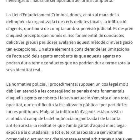
investigació i haurà de ser aportada de forma complerta.
La Llei d'Enjudiciament Criminal, doncs, acota al marc de la
delinqüència organitzada i de certs delictes taxats, la infiltració
d'agents, que haurà de comptar amb supervisió judicial. Es desprèn
d'aquest precepte que només el risc fonamentat de conductes
delictives greus i perilloses avalarien aquest mètode d'investigació
tan excepcional. Un altre element a considerar de les limitacions
de l'actuació dels agents encoberts és que aquests agents no
podran dur a terme conductes que no podrien dur a terme sota la
seva identitat real.
La normativa policial i procedimental suposen un cos legal molt
dèbil en atenció a les conseqüències per als drets fonamentals
d'aquells agents encoberts i la seva actuació s'envolta d'una total
opacitat, que en dificulta la fiscalització pública i per part de les
forces polítiques. Malgrat la infiltració d'agents està prevista i
acotada al camp de la delinqüència organitzada i de la lluita
antiterrorista, la realitat és que l'ambigüitat d'aquell marc legal
exposa a la ciutadania i a tot el teixit associatiu a ser víctimes
potencials d'actuacions d'espionatge estatal arbitràries o abusives.