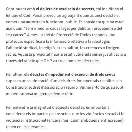
Continuant amb
el delicte de revelació de secrets
, cal incidir en el
fet que el Codi Penal preveu un agreujant quan aquest delicte el
comet una autoritat o funcionari públic. Es considera que ha estat
així quan: “sense mediar causa legal per delicte, i prevalent-se del
seu càrrec”. A més, la Llei de Protecció de Dades reconeix una
protecció específica a la informació relativa a la ideologia,
l'afiliació sindical, la religió, la sexualitat, les creences o l'origen
racial. Aquesta privacitat hauria estat vulnerada sense justificació a
través del vincle que DHP va crear amb les afectades.
Per últim, els
delictes d’impediment d’exercici de drets cívics
suposen una vulneració d’un dels drets fonamentals recollits a la
Constitució: el dret d’associació i reunió. Vulnerar-lo de qualsevol
manera suposa un greuge democràtic.
Per entendre la magnitud d’aquests delictes, és important
considerar els impactes psicosocials que les violències sexuals i la
violència institucional (encara més, quan ambdues s’entrecreuen)
tenen en les persones: