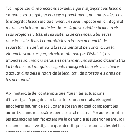
“La imposició d'interaccions sexuals, sigui mitjançant vis física o
compulsiva, o sigui per engany o prevaliment, no només afecten a
la integritat física sinó que tenen un sever impacte en la integritat
moral i en la identitat de les dones. Aquesta violència afecta els
seus projectes vitals, el seu sistema de creences, a les seves
relacions afectives i comunitàries, a la seva percepció de
seguretat i, en definitiva, a la seva identitat personal. Quan la
violència sexual és perpetrada o tolerada per l'Estat, (…) els
impactes són majors perquè es genera en una situació d'assimetria
i d’indefensió, i perquè els agents transgredeixen els seus deures
d'actuar dins dels llindars de la legalitat i de protegir els drets de
les persones.”
Així mateix, la llei contempla que “quan les actuacions
d'investigació puguin afectar a drets fonamentals, els agents
encoberts hauran de sol•licitar a l'òrgan judicial competent les
autoritzacions necessàries per Llei a tal efecte. “ Per aquest motiu,
les acusacions han fet extensiva la denúncia al superior jeràrquic i
reclamen una investigació que identifiqui els responsables del fets
i garanteixi el retiment de comptes.