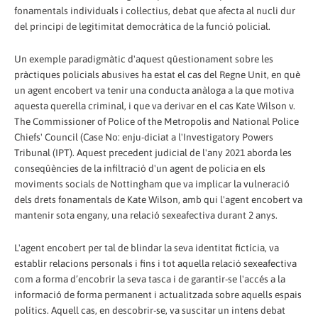
fonamentals individuals i col·lectius, debat que afecta al nucli dur
del principi de legitimitat democràtica de la funció policial.
Un exemple paradigmàtic d'aquest qüestionament sobre les
pràctiques policials abusives ha estat el cas del Regne Unit, en què
un agent encobert va tenir una conducta anàloga a la que motiva
aquesta querella criminal, i que va derivar en el cas Kate Wilson v.
The Commissioner of Police of the Metropolis and National Police
Chiefs' Council (Case No: enju-diciat a l'Investigatory Powers
Tribunal (IPT). Aquest precedent judicial de l'any 2021 aborda les
conseqüències de la infiltració d'un agent de policia en els
moviments socials de Nottingham que va implicar la vulneració
dels drets fonamentals de Kate Wilson, amb qui l'agent encobert va
mantenir sota engany, una relació sexeafectiva durant 2 anys.
L'agent encobert per tal de blindar la seva identitat fictícia, va
establir relacions personals i fins i tot aquella relació sexeafectiva
com a forma d’encobrir la seva tasca i de garantir-se l'accés a la
informació de forma permanent i actualitzada sobre aquells espais
polítics. Aquell cas, en descobrir-se, va suscitar un intens debat