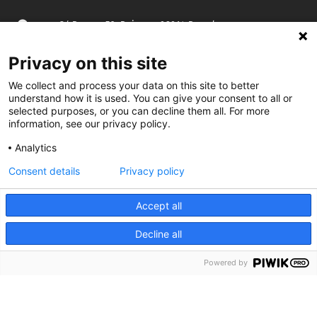
C/ Burgos 59, Baixos – 08014 Barcelona
Privacy on this site
spccc@
spcgtcatalunya.cat
We collect and process your data on this site to better
935 120 481
understand how it is used. You can give your consent to all or
selected purposes, or you can decline them all. For more
information, see our privacy policy.
@CGTCatalunya
Analytics
cgtcatalunya
Consent details
Privacy policy
CGTCatalunya
Accept all
cgtcatalunya
Decline all
Powered by
Desenvolupat per