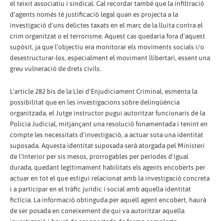
el teixit associatiu i sindical. Cal recordar també que la infiltració
d'agents només té justificació legal quan es projecta a la
investigació d'uns delictes taxats en el marc de la lluita contra el
crim organitzat o el terrorisme. Aquest cas quedaria fora d'aquest
supòsit, ja que l’objectiu era monitorar els moviments socials i/o
desestructurar-los, especialment el moviment llibertari, essent una
greu vulneració de drets civils.
L'article 282 bis de la Llei d'Enjudiciament Criminal, esmenta la
possibilitat que en les investigacions sobre delinqüència
organitzada, el Jutge instructor pugui autoritzar funcionaris de la
Policia Judicial, mitjançant una resolució fonamentada i tenint en
compte les necessitats d'investigació, a actuar sota una identitat
suposada. Aquesta identitat suposada serà atorgada pel Ministeri
de l'Interior per sis mesos, prorrogables per períodes d'igual
durada, quedant legítimament habilitats els agents encoberts per
actuar en tot el que estigui relacionat amb la investigació concreta
i a participar en el tràfic jurídic i social amb aquella identitat
fictícia. La informació obtinguda per aquell agent encobert, haurà
de ser posada en coneixement de qui va autoritzar aquella