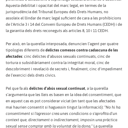
Aquesta debilitat i opacitat del marc legal, en termes de la
jurisprudència del Tribunal Europeu dels Drets Humans, no
assoleix el llindar de marc legal suficient de cara a les prohibicions
de l'Article 3 i 14 del Conveni Europeu de Drets Humans (CEDH) i de
la garantia dels drets reconeguts als articles 8, 10 i 11 CEDH.
Per això, en la querella interposada, denuncien l’agent per quatre
tipologies diferents de
delictes comesos contra cadascuna de les
afectades
: cinc delictes d'abusos sexuals continuats, cinc de
tortura o subsidiàriament contra la integritat moral, cinc de
descobriment i revelació de secrets i, finalment, cinc d'impediment
de l’exercici dels drets cívics.
Pel que fa als
delictes d’abús sexual continuat
, a la querella
s’argumenta que les lleis es basen en la idea del consentiment, que
en aquest cas es pot considerar viciat (en tant que les afectades
mai haurien consentit si haguessin tingut la informació):
“No hi ha
consentiment si l'agressor crea unes condicions o s'aprofita d'un
context que, directament o indirectament, imposin una pràctica
sexual sense comptar amb la voluntat de la dona."
La querella