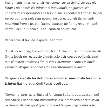
instruments internacionals van començar a reivindicar que els
Estats i no només els infractors individuals, poguessin ser
considerats responsables de les violències contra les dones, bé per
ser perpetrades pels seus agents, bé per actuar els Estats amb
passivitat front a les violències comeses de forma recurrent pels
particulars.”
, situació que aplicaria en aquest cas.
Per acabar, el text de la querella afirma:
”En el present cas, la conducta de D.H.P no només transgredeix els
límits legals de l’actuació d’infiltració dels cossos policials, sinó
que el mateix traspassa límits ètics, atemptant contra el nucli
essencial d'aquelles dones i la seva autonomia sexual. “
Pel que fa
als delictes de tortura i subsidiàriament delictes contra
la integritat moral
, el Codi Penal recull que:
“Comet tortura l'autoritat o el funcionari públic que, abusant del
seu càrrec, i per obtenir una confessió o informació de qualsevol
persona o de castigar-la per qualsevol fet que hagi comès o se