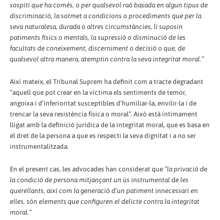
sospiti que ha comès, o per qualsevol raó basada en algun tipus de
discriminació, la sotmet a condicions o procediments que per la
seva naturalesa, durada o altres circumstàncies, li suposin
patiments físics o mentals, la supressió o disminució de les
facultats de coneixement, discerniment o decisió o que, de
qualsevol altra manera, atemptin contra la seva integritat moral.”
Així mateix, el Tribunal Suprem ha definit com a tracte degradant
“aquell que pot crear en la víctima els sentiments de temor,
angoixa i d’inferioritat susceptibles d’humiliar-la, envilir-la i de
trencar la seva resistència física o moral”. Això està íntimament
lligat amb la definició jurídica de la integritat moral, que es basa en
el dret de la persona a que es respecti la seva dignitat i a no ser
instrumentalitzada.
En el present cas, les advocades han considerat que
”la privació de
la condició de persona mitjançant un ús instrumental de les
querellants, així com la generació d’un patiment innecessari en
elles, són elements que configuren el delicte contra la integritat
moral.”