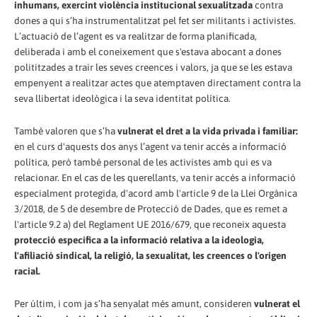
inhumans, exercint violència institucional sexualitzada
contra
dones a qui s’ha instrumentalitzat pel fet ser militants i activistes.
L’actuació de l’agent es va realitzar de forma planificada,
deliberada i amb el coneixement que s'estava abocant a dones
polititzades a trair les seves creences i valors, ja que se les estava
empenyent a realitzar actes que atemptaven directament contra la
seva llibertat ideològica i la seva identitat política.
També valoren que s’ha
vulnerat el dret a la vida privada i familiar:
en el curs d'aquests dos anys l’agent va tenir accés a informació
política, però també personal de les activistes amb qui es va
relacionar. En el cas de les querellants, va tenir accés a informació
especialment protegida, d'acord amb l'article 9 de la Llei Orgànica
3/2018, de 5 de desembre de Protecció de Dades, que es remet a
l'article 9.2 a) del Reglament UE 2016/679, que reconeix aquesta
protecció específica a la informació relativa a la ideologia,
l'afiliació sindical, la religió, la sexualitat, les creences o l'origen
racial.
Per últim, i com ja s’ha senyalat més amunt, consideren
vulnerat el