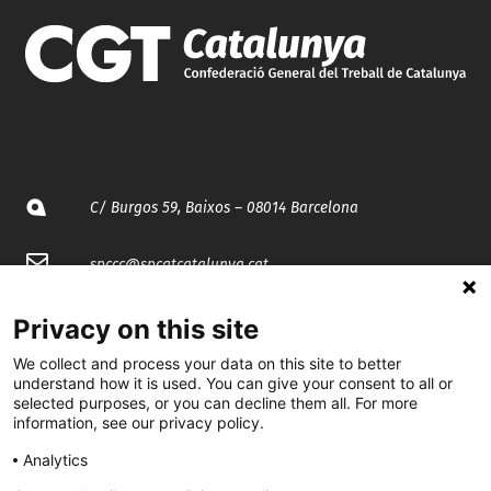
C/ Burgos 59, Baixos – 08014 Barcelona
spccc@
spcgtcatalunya.cat
935 120 481
Privacy on this site
We collect and process your data on this site to better
understand how it is used. You can give your consent to all or
@CGTCatalunya
selected purposes, or you can decline them all. For more
information, see our privacy policy.
cgtcatalunya
Analytics
CGTCatalunya