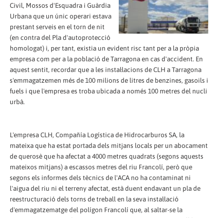
Civil, Mossos d'Esquadra i Guàrdia
Urbana que un únic operari estava
prestant serveis en el torn de nit
(en contra del Pla d'autoprotecció
homologat) i, per tant, existia un evident risc tant per a la pròpia
empresa com per a la població de Tarragona en cas d'accident. En
aquest sentit, recordar que a les instal·lacions de CLH a Tarragona
s'emmagatzemen més de 100 milions de litres de benzines, gasoils i
fuels i que l'empresa es troba ubicada a només 100 metres del nucli
urbà.
L'empresa CLH, Compañía Logística de Hidrocarburos SA, la
mateixa que ha estat portada dels mitjans locals per un abocament
de querosè que ha afectat a 4000 metres quadrats (segons aquests
mateixos mitjans) a escassos metres del riu Francolí, però que
segons els informes dels tècnics de l'ACA no ha contaminat ni
l'aigua del riu ni el terreny afectat, està duent endavant un pla de
reestructuració dels torns de treball en la seva instal·lació
d'emmagatzematge del polígon Francolí que, al saltar-se la