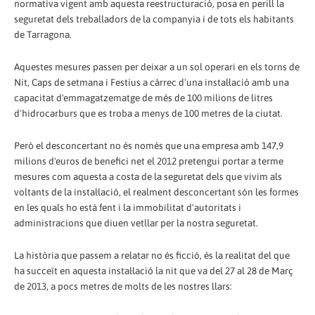
normativa vigent amb aquesta reestructuració, posa en perill la
seguretat dels treballadors de la companyia i de tots els habitants
de Tarragona.
Aquestes mesures passen per deixar a un sol operari en els torns de
Nit, Caps de setmana i Festius a càrrec d'una instal·lació amb una
capacitat d'emmagatzematge de més de 100 milions de litres
d'hidrocarburs que es troba a menys de 100 metres de la ciutat.
Però el desconcertant no és només que una empresa amb 147,9
milions d'euros de benefici net el 2012 pretengui portar a terme
mesures com aquesta a costa de la seguretat dels que vivim als
voltants de la instal·lació, el realment desconcertant són les formes
en les quals ho està fent i la immobilitat d'autoritats i
administracions que diuen vetllar per la nostra seguretat.
La història que passem a relatar no és ficció, és la realitat del que
ha succeït en aquesta instal·lació la nit que va del 27 al 28 de Març
de 2013, a pocs metres de molts de les nostres llars: