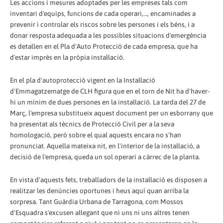
Les accions i mesures adoptades per les empreses tals com
inventari d'equips, funcions de cada operari,…, encaminades a
prevenir i controlar els riscos sobre les persones i els béns, i a
donar resposta adequada a les possibles situacions d'emergència
es detallen en el Pla d'Auto Protecció de cada empresa, que ha
d'estar imprès en la pròpia instal·lació.
En el pla d'autoprotecció vigent en la Instal·lació
d'Emmagatzematge de CLH figura que en el torn de Nit ha d'haver-
hi un mínim de dues persones en la instal·lació. La tarda del 27 de
Març, l'empresa substitueix aquest document per un esborrany que
ha presentat als tècnics de Protecció Civil per a la seva
homologació, però sobre el qual aquests encara no s'han
pronunciat. Aquella mateixa nit, en l'interior de la instal·lació, a
decisió de l'empresa, queda un sol operari a càrrec de la planta.
En vista d'aquests fets, treballadors de la instal·lació es disposen a
realitzar les denúncies oportunes i heus aquí quan arriba la
sorpresa. Tant Guàrdia Urbana de Tarragona, com Mossos
d'Esquadra s'excusen al·legant que ni uns ni uns altres tenen