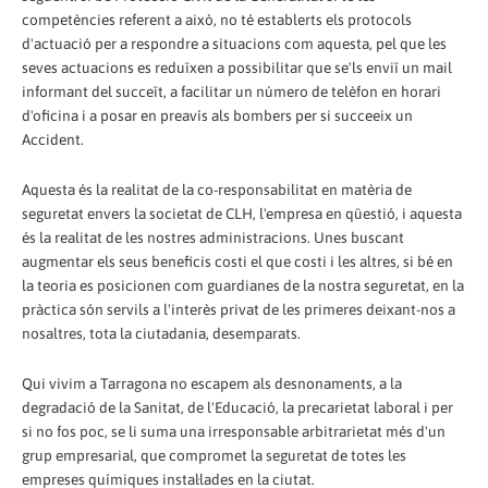
competències referent a això, no té establerts els protocols
d'actuació per a respondre a situacions com aquesta, pel que les
seves actuacions es reduïxen a possibilitar que se'ls enviï un mail
informant del succeït, a facilitar un número de telèfon en horari
d'oficina i a posar en preavís als bombers per si succeeix un
Accident.
Aquesta és la realitat de la co-responsabilitat en matèria de
seguretat envers la societat de CLH, l'empresa en qüestió, i aquesta
és la realitat de les nostres administracions. Unes buscant
augmentar els seus beneficis costi el que costi i les altres, si bé en
la teoria es posicionen com guardianes de la nostra seguretat, en la
pràctica són servils a l'interès privat de les primeres deixant-nos a
nosaltres, tota la ciutadania, desemparats.
Qui vivim a Tarragona no escapem als desnonaments, a la
degradació de la Sanitat, de l'Educació, la precarietat laboral i per
si no fos poc, se li suma una irresponsable arbitrarietat més d'un
grup empresarial, que compromet la seguretat de totes les
empreses químiques instal·lades en la ciutat.