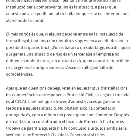
competències referent a això i per tant no es presentaran en la
instal·lació per a comprovar quina és la situació, a pesar que
aquesta posa en perill tant al treballador que està en l'interior com
als veïns de la ciutat.
El més curiós és que, si alguna persona entra en la instal·lació de
forma il·legal, tant uns com uns altres s'apressen a acudir davant la
possibilitat que es tracti d'un robatori o un sabotatge, és a dir, quan
qui genera una situació de risc és un tercer aliè a l'empresa no
dubten en mobilitzar-se, no obstant això, quan aquesta situació de
risc la genera la pròpia empresa s'excusen al·legant falta de
competències.
Atès que en qüestions de Seguretat en aquest tipus d'instal·lacions
les competències corresponen a Protecció Civil, la següent trucada
és al CECAT, confiant que a través d'aquesta via es pugui donar
resposta a aquesta situació. No obstant això, la contestació
obtinguda és, com a mínim tan preocupant com l'anterior. Després
de realitzar una consulta amb el tècnic de Protecció Civil que es
trobava de guàrdia aquesta nit, la conclusió a la qual s'arriba és la
següent: si bé Protecció Civil de la Generalitat sí té les