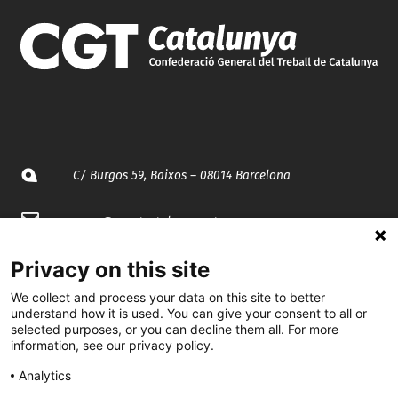
C/ Burgos 59, Baixos – 08014 Barcelona
spccc@
spcgtcatalunya.cat
935 120 481
Privacy on this site
We collect and process your data on this site to better
understand how it is used. You can give your consent to all or
@CGTCatalunya
selected purposes, or you can decline them all. For more
information, see our privacy policy.
cgtcatalunya
Analytics
CGTCatalunya