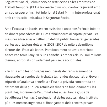
Seguretat Social, l’eliminació de restriccions a les Empreses de
Treball Temporal (ETT) i la creació d’un nou contracte juvenil amb
un sou proper o fins i tot inferior al Salari Mínim Interprofessional i
amb cotització limitada a la Seguretat Social.
Amb l’excusa de la crisi estem assistint a una transferència inèdita
de diners procedents dels i les treballadores al capital privat. Les
mesures adreçades a pal·liar un dèficit públic han estat generades
per les aportacions dels anys 2008 i 2009 de milers de milions
d’euros de l’Estat als bancs. Paradoxalment aquests mateixos
bancs van tenir l’any 2009 uns beneficis propers als 150 mil milions
d’euros, apropiats privadament pels seus accionistes.
- En línia amb les consignes neoliberals de transvasament de
riquesa de les rendes del treball a les rendes del capital, el Govern
tripartit a Catalunya beneficia a l’escola privada concertada en
detriment de la pública, retalla els diners de funcionament i les
plantilles, incrementa l’alumnat a les aules, tanca grups de
batxillerats i Formació professional de les escoles i dels instituts
públics mentre augmenta el finançament dels centres privats