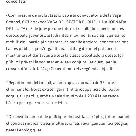
concertats.
- Com mesura de mobilització cap a la convocatòria de la Vaga
General, CGT convoca VAGA DEL SECTOR PÚBLIC i UNA JORNADA
DE LLUITA el 8 de juny perquè tots els treballadors, pensionistes,
desocupats, joventut, estudiantes, moviments socials, veïnals, es
mobilitzin i participin en totes les manifestacions, concentracions
i actes públics que s’organitzaran al llarg de tot el país per a
mostrar la solidaritat entre tota la classe treballadora del sector
públic i privat i la societat en el seu conjunt i es clami per la
convocatòria de la Vaga General, amb els següents objectius:
* Repartiment del treball, anant cap a la jornada de 35 hores,
eliminant les hores extres i garantint la recuperació del poder
adquisitiu perdut, amb un salari mínim de 1.200 € i una renda
bàsica per a persones sense feina.
* Desenvolupament de polítiques industrials pròpies, tot preparant
el control sindical de les multinacionals i avançant en tecnologies
netes i ecològiques.