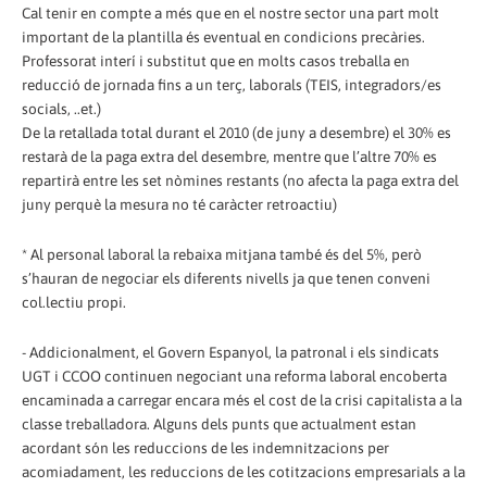
Cal tenir en compte a més que en el nostre sector una part molt
important de la plantilla és eventual en condicions precàries.
Professorat interí i substitut que en molts casos treballa en
reducció de jornada fins a un terç, laborals (TEIS, integradors/es
socials, ..et.)
De la retallada total durant el 2010 (de juny a desembre) el 30% es
restarà de la paga extra del desembre, mentre que l’altre 70% es
repartirà entre les set nòmines restants (no afecta la paga extra del
juny perquè la mesura no té caràcter retroactiu)
* Al personal laboral la rebaixa mitjana també és del 5%, però
s’hauran de negociar els diferents nivells ja que tenen conveni
col.lectiu propi.
- Addicionalment, el Govern Espanyol, la patronal i els sindicats
UGT i CCOO continuen negociant una reforma laboral encoberta
encaminada a carregar encara més el cost de la crisi capitalista a la
classe treballadora. Alguns dels punts que actualment estan
acordant són les reduccions de les indemnitzacions per
acomiadament, les reduccions de les cotitzacions empresarials a la