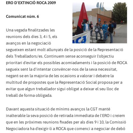
ERO D'EXTINCIÓ ROCA 2009
Comunicat núm. 6
Una vegada finalitzades les
reunions dels dies 3, 4 i 5, els
avanços en la negociació
segueixen estant molt allunyats de la posició de la Representació
dels Treballadors/es. Continuem sense aconseguir l'objectiu
prioritari d'evitar els possibles acomiadaments i la posició de ROCA
segueix sent la d'intentar convèncer-nos de la seva necessitat,
negant-se en la majoria de les ocasions a valorar i debatre la
multitud de propostes que la Representació Social proposa per a
evitar que algun treballador sigui obligat a deixar el seu lloc de
treball de forma obligada.
Davant aquesta situació de mínims avanços la CGT manté
inalterable la seva posició de retirada immediata de l'ERO i creiem
que en les pròximes reunions fixades per als dies 9 i 10, la Comissió
Negociadora ha d'exigir-li a ROCA que comenci a negociar de debò