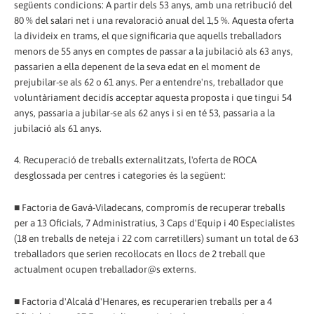
següents condicions: A partir dels 53 anys, amb una retribució del
80 % del salari net i una revaloració anual del 1,5 %. Aquesta oferta
la divideix en trams, el que significaria que aquells treballadors
menors de 55 anys en comptes de passar a la jubilació als 63 anys,
passarien a ella depenent de la seva edat en el moment de
prejubilar-se als 62 o 61 anys. Per a entendre'ns, treballador que
voluntàriament decidís acceptar aquesta proposta i que tingui 54
anys, passaria a jubilar-se als 62 anys i si en té 53, passaria a la
jubilació als 61 anys.
4. Recuperació de treballs externalitzats, l'oferta de ROCA
desglossada per centres i categories és la següent:
■ Factoria de Gavá-Viladecans, compromís de recuperar treballs
per a 13 Oficials, 7 Administratius, 3 Caps d'Equip i 40 Especialistes
(18 en treballs de neteja i 22 com carretillers) sumant un total de 63
treballadors que serien recol·locats en llocs de 2 treball que
actualment ocupen treballador@s externs.
■ Factoria d'Alcalá d'Henares, es recuperarien treballs per a 4