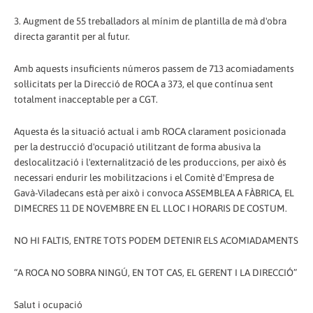
3. Augment de 55 treballadors al mínim de plantilla de mà d'obra
directa garantit per al futur.
Amb aquests insuficients números passem de 713 acomiadaments
sol·licitats per la Direcció de ROCA a 373, el que contínua sent
totalment inacceptable per a CGT.
Aquesta és la situació actual i amb ROCA clarament posicionada
per la destrucció d'ocupació utilitzant de forma abusiva la
deslocalització i l'externalització de les produccions, per això és
necessari endurir les mobilitzacions i el Comitè d'Empresa de
Gavà-Viladecans està per això i convoca ASSEMBLEA A FÀBRICA, EL
DIMECRES 11 DE NOVEMBRE EN EL LLOC I HORARIS DE COSTUM.
NO HI FALTIS, ENTRE TOTS PODEM DETENIR ELS ACOMIADAMENTS
“A ROCA NO SOBRA NINGÚ, EN TOT CAS, EL GERENT I LA DIRECCIÓ”
Salut i ocupació