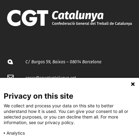
C/ Burgos 59, Baixos – 08014 Barcelona
spccc@
spcgtcatalunya.cat
935 120 481
Privacy on this site
We collect and process your data on this site to better
understand how it is used. You can give your consent to all or
@CGTCatalunya
selected purposes, or you can decline them all. For more
information, see our privacy policy.
cgtcatalunya
Analytics
CGTCatalunya