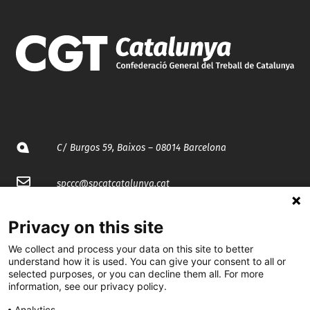
C/ Burgos 59, Baixos – 08014 Barcelona
spccc@
spcgtcatalunya.cat
935 120 481
Privacy on this site
We collect and process your data on this site to better
@CGTCatalunya
understand how it is used. You can give your consent to all or
selected purposes, or you can decline them all. For more
information, see our privacy policy.
cgtcatalunya
Analytics