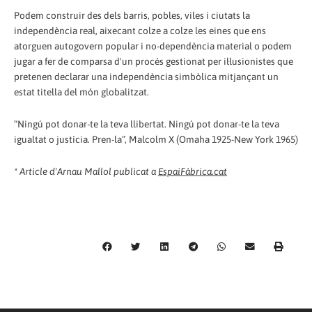
Podem construir des dels barris, pobles, viles i ciutats la
independència real, aixecant colze a colze les eines que ens
atorguen autogovern popular i no-dependència material o podem
jugar a fer de comparsa d'un procés gestionat per il·lusionistes que
pretenen declarar una independència simbòlica mitjançant un
estat titella del món globalitzat.
“Ningú pot donar-te la teva llibertat. Ningú pot donar-te la teva
igualtat o justícia. Pren-la”, Malcolm X (Omaha 1925-New York 1965)
* Article d'Arnau Mallol publicat a
EspaiFàbrica.cat