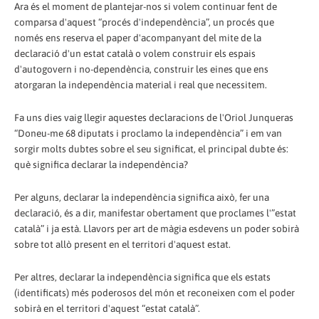
Ara és el moment de plantejar-nos si volem continuar fent de
comparsa d'aquest “procés d'independència”, un procés que
només ens reserva el paper d'acompanyant del mite de la
declaració d'un estat català o volem construir els espais
d'autogovern i no-dependència, construir les eines que ens
atorgaran la independència material i real que necessitem.
Fa uns dies vaig llegir aquestes declaracions de l'Oriol Junqueras
“Doneu-me 68 diputats i proclamo la independència” i em van
sorgir molts dubtes sobre el seu significat, el principal dubte és:
què significa declarar la independència?
Per alguns, declarar la independència significa això, fer una
declaració, és a dir, manifestar obertament que proclames l'”estat
català” i ja està. Llavors per art de màgia esdevens un poder sobirà
sobre tot allò present en el territori d'aquest estat.
Per altres, declarar la independència significa que els estats
(identificats) més poderosos del món et reconeixen com el poder
sobirà en el territori d'aquest “estat català”.