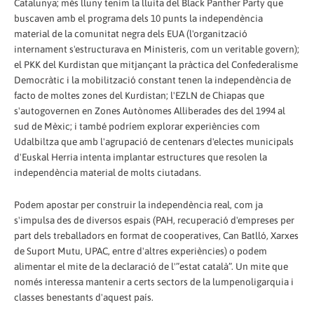
Catalunya; més lluny tenim la lluita del Black Panther Party que
buscaven amb el programa dels 10 punts la independència
material de la comunitat negra dels EUA (l'organització
internament s'estructurava en Ministeris, com un veritable govern);
el PKK del Kurdistan que mitjançant la pràctica del Confederalisme
Democràtic i la mobilització constant tenen la independència de
facto de moltes zones del Kurdistan; l'EZLN de Chiapas que
s'autogovernen en Zones Autònomes Alliberades des del 1994 al
sud de Mèxic; i també podríem explorar experiències com
Udalbiltza que amb l'agrupació de centenars d'electes municipals
d'Euskal Herria intenta implantar estructures que resolen la
independència material de molts ciutadans.
Podem apostar per construir la independència real, com ja
s'impulsa des de diversos espais (PAH, recuperació d'empreses per
part dels treballadors en format de cooperatives, Can Batlló, Xarxes
de Suport Mutu, UPAC, entre d'altres experiències) o podem
alimentar el mite de la declaració de l'”estat català”. Un mite que
només interessa mantenir a certs sectors de la lumpenoligarquia i
classes benestants d'aquest país.