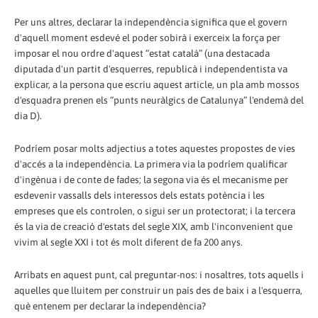
Per uns altres, declarar la independència significa que el govern
d'aquell moment esdevé el poder sobirà i exerceix la força per
imposar el nou ordre d'aquest “estat català” (una destacada
diputada d'un partit d'esquerres, republicà i independentista va
explicar, a la persona que escriu aquest article, un pla amb mossos
d'esquadra prenen els “punts neuràlgics de Catalunya” l'endemà del
dia D).
Podríem posar molts adjectius a totes aquestes propostes de vies
d'accés a la independència. La primera via la podríem qualificar
d'ingènua i de conte de fades; la segona via és el mecanisme per
esdevenir vassalls dels interessos dels estats potència i les
empreses que els controlen, o sigui ser un protectorat; i la tercera
és la via de creació d'estats del segle XIX, amb l'inconvenient que
vivim al segle XXI i tot és molt diferent de fa 200 anys.
Arribats en aquest punt, cal preguntar-nos: i nosaltres, tots aquells i
aquelles que lluitem per construir un país des de baix i a l'esquerra,
què entenem per declarar la independència?