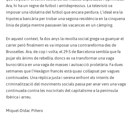
Ara, hi ha un regne de futbol i antidepressius. La televisió va
imposar una idolatria del futbol que encara perdura. L’ideal era la
hipoteca bancària per trobar una segona residència en la cinquena
línia de platja mentre passaven les vacances en un càmping.
En aquest context, fa dos anys la revolta social grega va guanyar el
carrer però finalment es va imposar una contrareforma des de
Brussel·les. Ara, de cop i volta, el 29-S de Barcelona sembla que fa
pujar els ànims de rebel·lia, doncs es va transformar una vaga
burocràtica en una vaga de masses i autoacció proletària. Fa dues
setmanes que l’Hexàgon francès està quasi col·lapsat per vagues
continuades. Una rèplica justa i serena enfront els intents de
criminalització del moviments socials passa per anar vers una vaga
continuada contra les nocivitats del capitalisme a la península
Ibèrica i arreu.
Miquel-Dídac Piñero