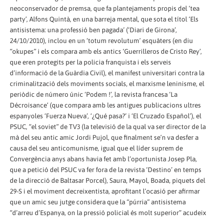
neoconservador de premsa, que fa plantejaments propis del ‘tea
party’, Alfons Quintà, en una barreja mental, que sota el títol ‘Els
antisistema: una professió ben pagada’ (‘Diari de Girona’,
24/10/2010), inclou en un ‘totum revolutum’ esquàters (en diu
“okupes” i els compara amb els antics ‘Guerrilleros de Cristo Rey’,
que eren protegits per la policia franquista i els serveis
d’informació de la Guàrdia Civil), el manifest universitari contra la
criminalització dels moviments socials, el marxisme leninisme, el
periòdic de número únic ‘Podem !’, la revista francesa ‘La
Décroisance’ (que compara amb les antigues publicacions ultres
espanyoles ‘Fuerza Nueva’, ‘¿Qué pasa?’ i ‘El Cruzado Español’), el
PSUC, “el soviet” de TV3 (la televisió de la qual va ser director de la
mà del seu antic amic Jordi Pujol, que finalment se’n va desfer a
causa del seu anticomunisme, igual que el líder suprem de
Convergència anys abans havia fet amb l’oportunista Josep Pla,
que a petició del PSUC va fer fora de la revista ‘Destino’ en temps
de la direcció de Baltasar Porcel), Saura, Mayol, Boada, piquets del
29-S i el moviment decreixentista, aprofitant l’ocasió per afirmar
que un amic seu jutge considera que la “púrria” antisistema
“d’arreu d’Espanya, on la pressió policial és molt superior” acudeix