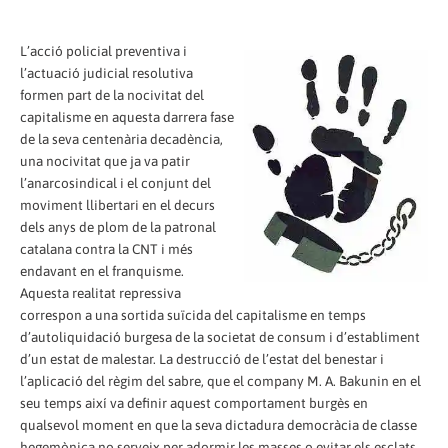
L’acció policial preventiva i
l’actuació judicial resolutiva
formen part de la nocivitat del
capitalisme en aquesta darrera fase
de la seva centenària decadència,
una nocivitat que ja va patir
l’anarcosindical i el conjunt del
moviment llibertari en el decurs
dels anys de plom de la patronal
catalana contra la CNT i més
endavant en el franquisme.
Aquesta realitat repressiva
correspon a una sortida suïcida del capitalisme en temps
d’autoliquidació burgesa de la societat de consum i d’establiment
d’un estat de malestar. La destrucció de l’estat del benestar i
l’aplicació del règim del sabre, que el company M. A. Bakunin en el
seu temps així va definir aquest comportament burgès en
qualsevol moment en que la seva dictadura democràcia de classe
hegemònica no serveix per adormir les masses o evitar els esclats