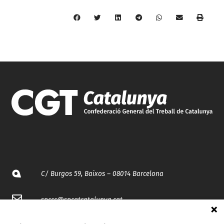
C/ Burgos 59, Baixos – 08014 Barcelona
spccc@
spcgtcatalunya.cat
935 120 481