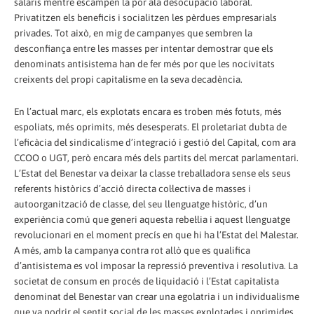
salaris mentre escampen la por ala desocupació laboral.
Privatitzen els beneficis i socialitzen les pèrdues empresarials
privades. Tot això, en mig de campanyes que sembren la
desconfiança entre les masses per intentar demostrar que els
denominats antisistema han de fer més por que les nocivitats
creixents del propi capitalisme en la seva decadència.
En l’actual marc, els explotats encara es troben més fotuts, més
espoliats, més oprimits, més desesperats. El proletariat dubta de
l’eficàcia del sindicalisme d’integració i gestió del Capital, com ara
CCOO o UGT, però encara més dels partits del mercat parlamentari.
L’Estat del Benestar va deixar la classe treballadora sense els seus
referents històrics d’acció directa col·lectiva de masses i
autoorganització de classe, del seu llenguatge històric, d’un
experiència comú que generi aquesta rebel·lia i aquest llenguatge
revolucionari en el moment precís en que hi ha l’Estat del Malestar.
A més, amb la campanya contra rot allò que es qualifica
d’antisistema es vol imposar la repressió preventiva i resolutiva. La
societat de consum en procés de liquidació i l’Estat capitalista
denominat del Benestar van crear una egolatria i un individualisme
que va podrir el sentit social de les masses explotades i oprimides.