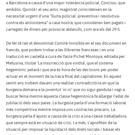
a Barcelona a causa d’una major tolerància policial. Conclou, que
ambdós, Quintà i el seu amic magistrat coincideixen en la
necessitat urgent d’una “lluita policial -preventiva i resolutiva-
contra els antisistema” a casa nostra, que consideren ben pagats i
carregats de diners per provocar aldarulls, com ara els del 29-S.
De fet té raó el denominat Comitè Invisible en el seu document en
francès, que podem trobar a les llibreries franceses i en una
traducció en castellà a cura de Yaiza Pichel Montoya, editada per
Melusina, titulat ‘La insurrecció que vindrà’, que el sistema
hegemònic petarà i que ara és hora de les decisions per poder
actuar en el moment de la traca final del capitalisme. En aquest
sentit ens trobem davant una realitat contradictòria en que la
burgesia demana a la joventut ‘ni-ni’ que no sigui gandula i vagi a
buscar feina mentre aquesta classe hegemònica fa allargar l’edat de
jubilació dels seus pares. La burgesia parla d’una formació laboral
més competitiva mentre imposa uns contractes precaris. La
burgesia parla d’ajusts a causa de la crisi a una classe treballadora
que sempre està en situació de crisi. I a més, s’aprofiten de la
situació per imposar la liquidació dels drets socials i baixar els