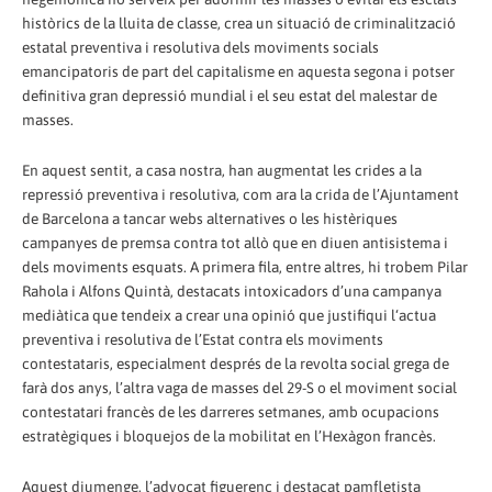
històrics de la lluita de classe, crea un situació de criminalització
estatal preventiva i resolutiva dels moviments socials
emancipatoris de part del capitalisme en aquesta segona i potser
definitiva gran depressió mundial i el seu estat del malestar de
masses.
En aquest sentit, a casa nostra, han augmentat les crides a la
repressió preventiva i resolutiva, com ara la crida de l’Ajuntament
de Barcelona a tancar webs alternatives o les histèriques
campanyes de premsa contra tot allò que en diuen antisistema i
dels moviments esquats. A primera fila, entre altres, hi trobem Pilar
Rahola i Alfons Quintà, destacats intoxicadors d’una campanya
mediàtica que tendeix a crear una opinió que justifiqui l‘actua
preventiva i resolutiva de l’Estat contra els moviments
contestataris, especialment després de la revolta social grega de
farà dos anys, l’altra vaga de masses del 29-S o el moviment social
contestatari francès de les darreres setmanes, amb ocupacions
estratègiques i bloquejos de la mobilitat en l’Hexàgon francès.
Aquest diumenge, l’advocat figuerenc i destacat pamfletista