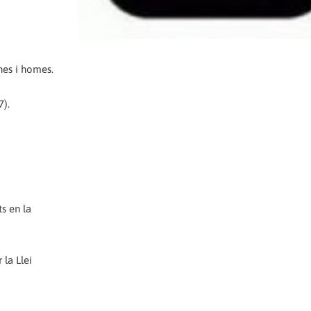
ones i homes.
7).
ts en la
 la Llei