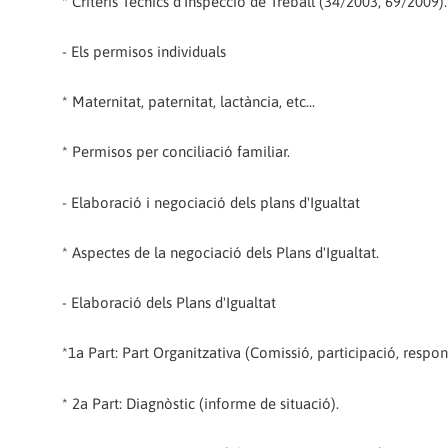
* Criteris Tècnics d'Inspecció de Treball (34/2003, 69/2009).
- Els permisos individuals
* Maternitat, paternitat, lactància, etc...
* Permisos per conciliació familiar.
- Elaboració i negociació dels plans d'Igualtat
* Aspectes de la negociació dels Plans d'Igualtat.
- Elaboració dels Plans d'Igualtat
*1a Part: Part Organitzativa (Comissió, participació, respons
* 2a Part: Diagnòstic (informe de situació).