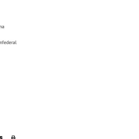
ona
nfederal