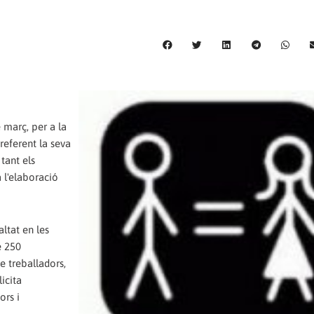
 març, per a la
referent la seva
tant els
a l'elaboració
altat en les
e 250
e treballadors,
icita
ors i