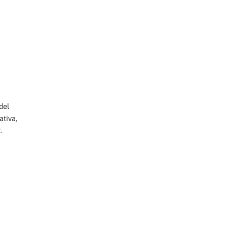
del
ativa,
.