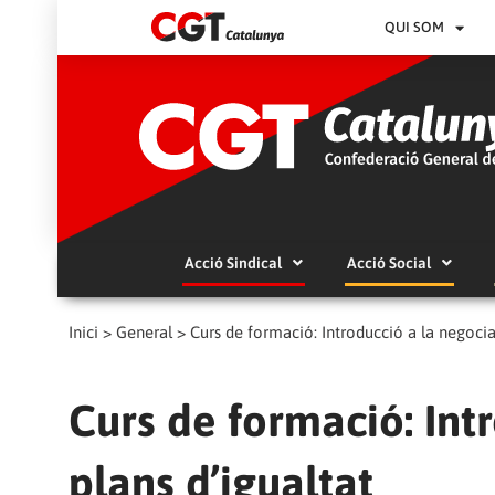
QUI SOM
Acció Sindical
Acció Social
Inici
>
General
>
Curs de formació: Introducció a la negocia
Curs de formació: Int
plans d’igualtat