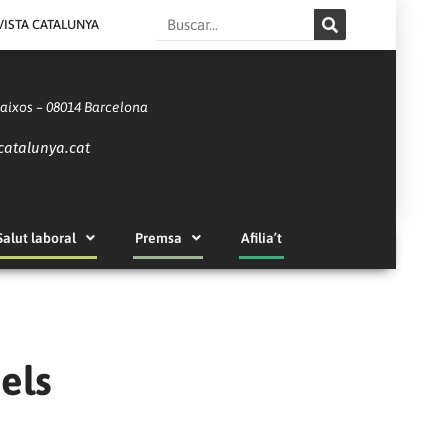
Search
VISTA CATALUNYA
Baixos – 08014 Barcelona
catalunya.cat
Salut laboral
Premsa
Afilia’t
els