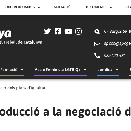
ON TROBAR-NOS
AFILIACIÓ
DOCUMENTS
RE
C/ Burgos 59, 
spccc@
spcgt
935 120 481
Formació
Acció Feminista LGTBIQ+
Jurídica
ció dels plans d’igualtat
roducció a la negociació d