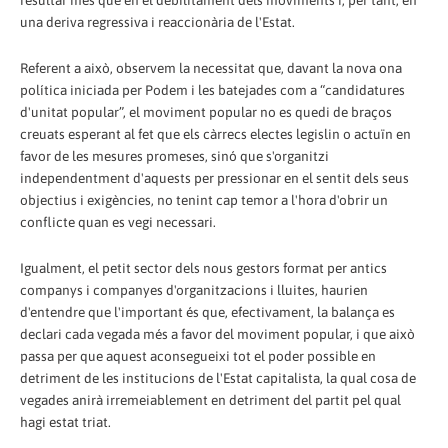
resultar més que en el debilitament dels moviments i, per tant, en
una deriva regressiva i reaccionària de l'Estat.
Referent a això, observem la necessitat que, davant la nova ona
política iniciada per Podem i les batejades com a “candidatures
d'unitat popular”, el moviment popular no es quedi de braços
creuats esperant al fet que els càrrecs electes legislin o actuïn en
favor de les mesures promeses, sinó que s'organitzi
independentment d'aquests per pressionar en el sentit dels seus
objectius i exigències, no tenint cap temor a l'hora d'obrir un
conflicte quan es vegi necessari.
Igualment, el petit sector dels nous gestors format per antics
companys i companyes d'organitzacions i lluites, haurien
d'entendre que l'important és que, efectivament, la balança es
declari cada vegada més a favor del moviment popular, i que això
passa per que aquest aconsegueixi tot el poder possible en
detriment de les institucions de l'Estat capitalista, la qual cosa de
vegades anirà irremeiablement en detriment del partit pel qual
hagi estat triat.