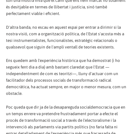
són una mostra viva que el camí que ens hem marcat no solament
és desitjable en termes de llibertat i justícia, sinó també
perfectament viable i eficient.
D'altra banda, no escau en aquest espai per entrar a dirimir si la
nostra visió, com a organització política, de l'Estat s'acosta més a
tesi instrumentalistes, funcionalistes, estratègic-relacionals o
qualssevol que siguin de l'ampli ventall de teories existents.
Ens quedem amb l'experiència històrica que ha demostrat (i ho
segueix fent dia a dia) amb bastant claredat que l'Estat —
independentment de com es teoritzi—, lluny d'actuar com un
facilitador dels processos socials de transformació radical
democràtica, ha actuat sempre, en major o menor mesura, com un
obstacle.
Poc queda que dir ja de la desapareguda socialdemocracia que en
un temps enrere va pretendre frustradament portar a efecte el
procés de transformació social a través de l'electoralisme i la
intervenció als parlaments via partits polítics (no faria falta ni
entrar detalladament de l'experiència més que fracassada de