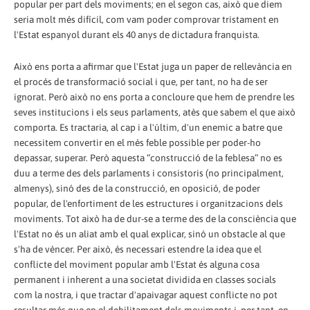
popular per part dels moviments; en el segon cas, això que diem
seria molt més difícil, com vam poder comprovar tristament en
l'Estat espanyol durant els 40 anys de dictadura franquista.
Això ens porta a afirmar que l'Estat juga un paper de rellevància en
el procés de transformació social i que, per tant, no ha de ser
ignorat. Però això no ens porta a concloure que hem de prendre les
seves institucions i els seus parlaments, atès que sabem el que això
comporta. Es tractaria, al cap i a l'últim, d'un enemic a batre que
necessitem convertir en el més feble possible per poder-ho
depassar, superar. Però aquesta “construcció de la feblesa” no es
duu a terme des dels parlaments i consistoris (no principalment,
almenys), sinó des de la construcció, en oposició, de poder
popular, de l'enfortiment de les estructures i organitzacions dels
moviments. Tot això ha de dur-se a terme des de la consciència que
l'Estat no és un aliat amb el qual explicar, sinó un obstacle al que
s'ha de vèncer. Per això, és necessari estendre la idea que el
conflicte del moviment popular amb l'Estat és alguna cosa
permanent i inherent a una societat dividida en classes socials
com la nostra, i que tractar d'apaivagar aquest conflicte no pot