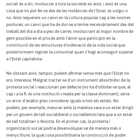
social: és a dir, involucrar a tota la societat en això, i això és una
cosa que no pot fer-se des de les instàncies de l'Estat, es vulgui o
no. Això requereix un canvi en la cultura popular cap a les nostres
postures; un canvi que ha de dur-se a terme necessàriament des del
treball del dia a dia a peu de carrer, involucrant al major nombre de
gent possible en el procés amb l'ànim que participin en la
constitució de les estructures d'ordenació de la vida social que
posteriorment regiran la comunitat quan s'hagi aconseguit superar
a l'Estat capitalista.
No obstant això, tampoc podem afirmar sense més que l'Estat no
ens interessa. Malgrat tractar-se d'un instrument absorbidor de la
protesta social i reaccionari per defecte (no ha d'oblidar-se que, al
cap i a la fi, és una institució creada per la classe dominant), seria
un error d'anàlisi greu considerar iguals a tots els estats. No
podem, per exemple, mesurar amb la mateixa vara a un estat dirigit
per un govern de tall socialiberal o socialdemòcrata que a un estat
de tall totalitari o feixista. En el primer cas, la protesta i
organització social podria desenvolupar-se de manera més o
menys lliure, la qual cosa possibilitaria la construcció de poder