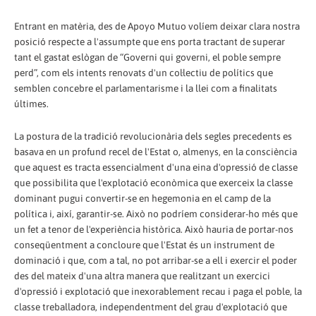
Entrant en matèria, des de Apoyo Mutuo volíem deixar clara nostra
posició respecte a l'assumpte que ens porta tractant de superar
tant el gastat eslògan de “Governi qui governi, el poble sempre
perd”, com els intents renovats d'un col·lectiu de polítics que
semblen concebre el parlamentarisme i la llei com a finalitats
últimes.
La postura de la tradició revolucionària dels segles precedents es
basava en un profund recel de l'Estat o, almenys, en la consciència
que aquest es tracta essencialment d'una eina d'opressió de classe
que possibilita que l'explotació econòmica que exerceix la classe
dominant pugui convertir-se en hegemonia en el camp de la
política i, així, garantir-se. Això no podríem considerar-ho més que
un fet a tenor de l'experiència històrica. Això hauria de portar-nos
conseqüentment a concloure que l'Estat és un instrument de
dominació i que, com a tal, no pot arribar-se a ell i exercir el poder
des del mateix d'una altra manera que realitzant un exercici
d'opressió i explotació que inexorablement recau i paga el poble, la
classe treballadora, independentment del grau d'explotació que