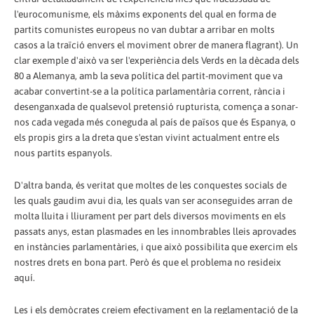
l'eurocomunisme, els màxims exponents del qual en forma de
partits comunistes europeus no van dubtar a arribar en molts
casos a la traïció envers el moviment obrer de manera flagrant). Un
clar exemple d'això va ser l'experiència dels Verds en la dècada dels
80 a Alemanya, amb la seva política del partit-moviment que va
acabar convertint-se a la política parlamentària corrent, rància i
desenganxada de qualsevol pretensió rupturista, comença a sonar-
nos cada vegada més coneguda al país de països que és Espanya, o
els propis girs a la dreta que s'estan vivint actualment entre els
nous partits espanyols.
D'altra banda, és veritat que moltes de les conquestes socials de
les quals gaudim avui dia, les quals van ser aconseguides arran de
molta lluita i lliurament per part dels diversos moviments en els
passats anys, estan plasmades en les innombrables lleis aprovades
en instàncies parlamentàries, i que això possibilita que exercim els
nostres drets en bona part. Però és que el problema no resideix
aquí.
Les i els demòcrates creiem efectivament en la reglamentació de la