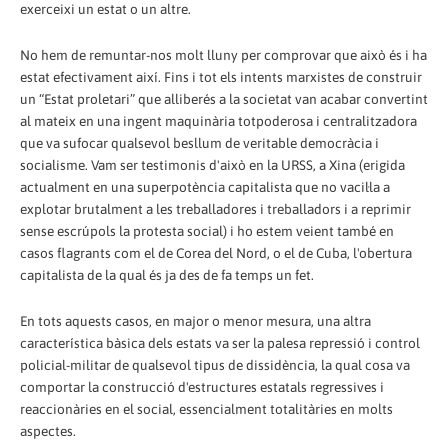
exerceixi un estat o un altre.
No hem de remuntar-nos molt lluny per comprovar que això és i ha
estat efectivament així. Fins i tot els intents marxistes de construir
un “Estat proletari” que alliberés a la societat van acabar convertint
al mateix en una ingent maquinària totpoderosa i centralitzadora
que va sufocar qualsevol besllum de veritable democràcia i
socialisme. Vam ser testimonis d'això en la URSS, a Xina (erigida
actualment en una superpotència capitalista que no vacil·la a
explotar brutalment a les treballadores i treballadors i a reprimir
sense escrúpols la protesta social) i ho estem veient també en
casos flagrants com el de Corea del Nord, o el de Cuba, l'obertura
capitalista de la qual és ja des de fa temps un fet.
En tots aquests casos, en major o menor mesura, una altra
característica bàsica dels estats va ser la palesa repressió i control
policial-militar de qualsevol tipus de dissidència, la qual cosa va
comportar la construcció d'estructures estatals regressives i
reaccionàries en el social, essencialment totalitàries en molts
aspectes.