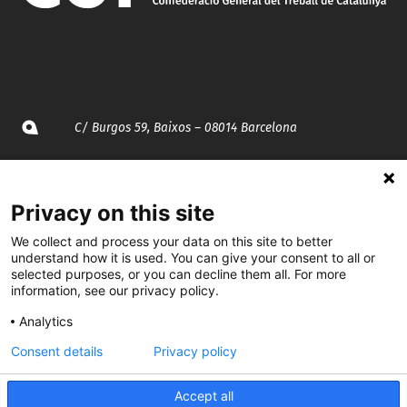
C/ Burgos 59, Baixos – 08014 Barcelona
spccc@
spcgtcatalunya.cat
Privacy on this site
935 120 481
We collect and process your data on this site to better
understand how it is used. You can give your consent to all or
@CGTCatalunya
selected purposes, or you can decline them all. For more
information, see our privacy policy.
cgtcatalunya
Analytics
CGTCatalunya
Consent details
Privacy policy
cgtcatalunya
Accept all