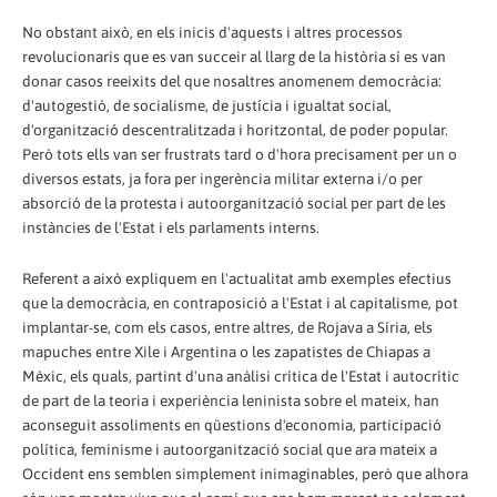
No obstant això, en els inicis d'aquests i altres processos
revolucionaris que es van succeir al llarg de la història sí es van
donar casos reeixits del que nosaltres anomenem democràcia:
d'autogestió, de socialisme, de justícia i igualtat social,
d'organització descentralitzada i horitzontal, de poder popular.
Però tots ells van ser frustrats tard o d'hora precisament per un o
diversos estats, ja fora per ingerència militar externa i/o per
absorció de la protesta i autoorganització social per part de les
instàncies de l'Estat i els parlaments interns.
Referent a això expliquem en l'actualitat amb exemples efectius
que la democràcia, en contraposició a l'Estat i al capitalisme, pot
implantar-se, com els casos, entre altres, de Rojava a Síria, els
mapuches entre Xile i Argentina o les zapatistes de Chiapas a
Mèxic, els quals, partint d'una anàlisi crítica de l'Estat i autocrític
de part de la teoria i experiència leninista sobre el mateix, han
aconseguit assoliments en qüestions d'economia, participació
política, feminisme i autoorganització social que ara mateix a
Occident ens semblen simplement inimaginables, però que alhora