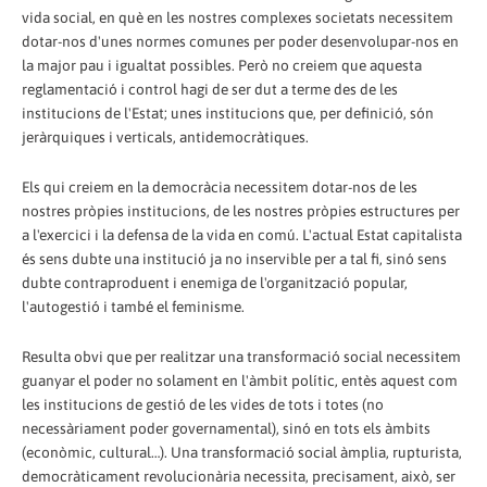
vida social, en què en les nostres complexes societats necessitem
dotar-nos d'unes normes comunes per poder desenvolupar-nos en
la major pau i igualtat possibles. Però no creiem que aquesta
reglamentació i control hagi de ser dut a terme des de les
institucions de l'Estat; unes institucions que, per definició, són
jeràrquiques i verticals, antidemocràtiques.
Els qui creiem en la democràcia necessitem dotar-nos de les
nostres pròpies institucions, de les nostres pròpies estructures per
a l'exercici i la defensa de la vida en comú. L'actual Estat capitalista
és sens dubte una institució ja no inservible per a tal fi, sinó sens
dubte contraproduent i enemiga de l'organització popular,
l'autogestió i també el feminisme.
Resulta obvi que per realitzar una transformació social necessitem
guanyar el poder no solament en l'àmbit polític, entès aquest com
les institucions de gestió de les vides de tots i totes (no
necessàriament poder governamental), sinó en tots els àmbits
(econòmic, cultural…). Una transformació social àmplia, rupturista,
democràticament revolucionària necessita, precisament, això, ser