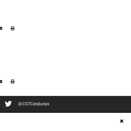
@CGTCatalunya
cgtcatalunya
CGTCatalunya