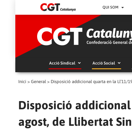
QUI SOM
Acció Sindical
Acció Social
Inici
>
General
>
Disposició addicional quarta en la Ll’11/19
Disposició addicional
agost, de Llibertat Si