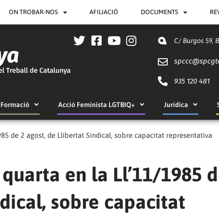
ON TROBAR-NOS
AFILIACIÓ
DOCUMENTS
RE
C/ Burgos 59, 
spccc@
spcgt
935 120 481
Formació
Acció Feminista LGTBIQ+
Jurídica
85 de 2 agost, de Llibertat Sindical, sobre capacitat representativa
 quarta en la Ll’11/1985 d
ndical, sobre capacitat