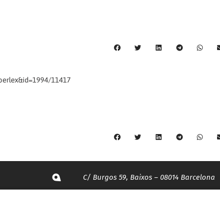
iberlex&id=1994/11417
C/ Burgos 59, Baixos – 08014 Barcelona
spccc@
spcgtcatalunya.cat