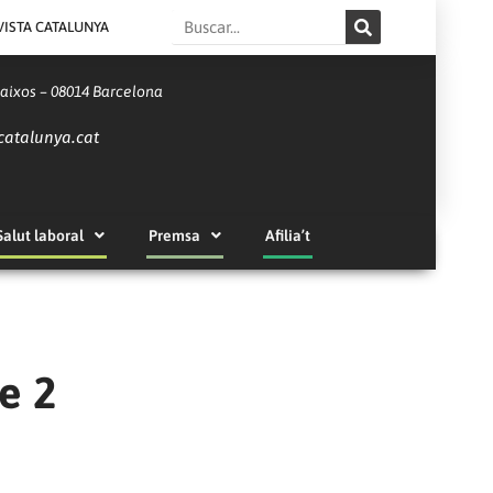
Search
VISTA CATALUNYA
Baixos – 08014 Barcelona
catalunya.cat
Salut laboral
Premsa
Afilia’t
e 2