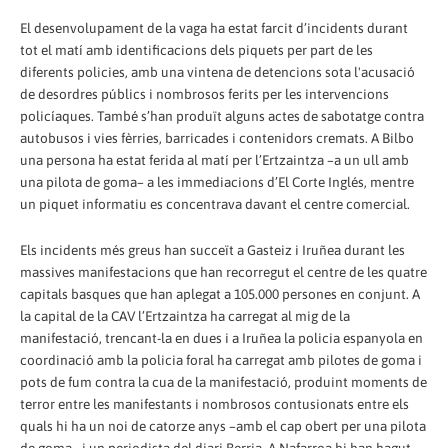
El desenvolupament de la vaga ha estat farcit d’incidents durant
tot el matí amb identificacions dels piquets per part de les
diferents policies, amb una vintena de detencions sota l'acusació
de desordres públics i nombrosos ferits per les intervencions
policíaques. També s’han produït alguns actes de sabotatge contra
autobusos i vies fèrries, barricades i contenidors cremats. A Bilbo
una persona ha estat ferida al matí per l’Ertzaintza –a un ull amb
una pilota de goma– a les immediacions d’El Corte Inglés, mentre
un piquet informatiu es concentrava davant el centre comercial.
Els incidents més greus han succeït a Gasteiz i Iruñea durant les
massives manifestacions que han recorregut el centre de les quatre
capitals basques que han aplegat a 105.000 persones en conjunt. A
la capital de la CAV l’Ertzaintza ha carregat al mig de la
manifestació, trencant-la en dues i a Iruñea la policia espanyola en
coordinació amb la policia foral ha carregat amb pilotes de goma i
pots de fum contra la cua de la manifestació, produint moments de
terror entre les manifestants i nombrosos contusionats entre els
quals hi ha un noi de catorze anys –amb el cap obert per una pilota