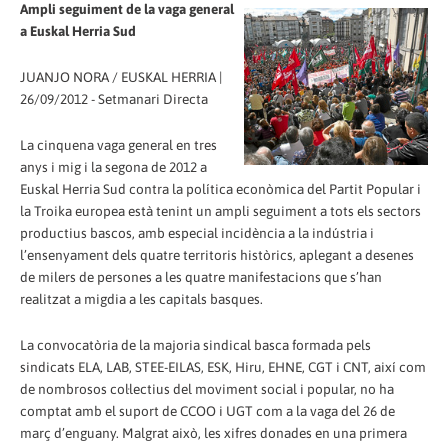
Ampli seguiment de la vaga general
a Euskal Herria Sud
JUANJO NORA / EUSKAL HERRIA |
26/09/2012 - Setmanari Directa
La cinquena vaga general en tres
anys i mig i la segona de 2012 a
Euskal Herria Sud contra la política econòmica del Partit Popular i
la Troika europea està tenint un ampli seguiment a tots els sectors
productius bascos, amb especial incidència a la indústria i
l’ensenyament dels quatre territoris històrics, aplegant a desenes
de milers de persones a les quatre manifestacions que s’han
realitzat a migdia a les capitals basques.
La convocatòria de la majoria sindical basca formada pels
sindicats ELA, LAB, STEE-EILAS, ESK, Hiru, EHNE, CGT i CNT, així com
de nombrosos col·lectius del moviment social i popular, no ha
comptat amb el suport de CCOO i UGT com a la vaga del 26 de
març d’enguany. Malgrat això, les xifres donades en una primera