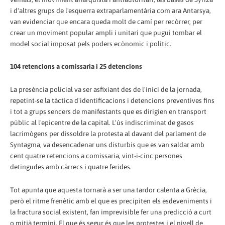
i d'altres grups de l'esquerra extraparlamentària com ara Antarsya,
van evidenciar que encara queda molt de camí per recòrrer, per
crear un moviment popular ampli i unitari que pugui tombar el
model social imposat pels poders ecònomic i polític.
104 retencions a comissaria i 25 detencions
La presència policial va ser asfixiant des de l'inici de la jornada,
repetint-se la tàctica d'identificacions i detencions preventives fins
i tot a grups sencers de manifestants que es dirigien en transport
públic al l'epicentre de la capital. L'ús indiscriminat de gasos
lacrimògens per dissoldre la protesta al davant del parlament de
Syntagma, va desencadenar uns disturbis que es van saldar amb
cent quatre retencions a comissaria, vint-i-cinc persones
detingudes amb càrrecs i quatre ferides.
Tot apunta que aquesta tornarà a ser una tardor calenta a Grècia,
però el ritme frenètic amb el que es precipiten els esdeveniments i
la fractura social existent, fan imprevisible fer una predicció a curt
o mitjà termini. El que és segur és que les protestes i el nivell de