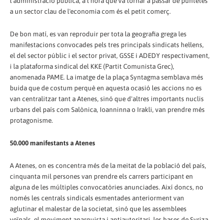
l'administració pública, a l'hora que va tornar a passar de puntetes
a un sector clau de l'economia com és el petit comerç.
De bon matí, es van reproduir per tota la geografia grega les
manifestacions convocades pels tres principals sindicats hel·lens,
el del sector públic i el sector privat, GSSE i ADEDY respectivament,
i la plataforma sindical del KKE (Partit Comunista Grec),
anomenada PAME. La imatge de la plaça Syntagma semblava més
buida que de costum perquè en aquesta ocasió les accions no es
van centralitzar tant a Atenes, sinó que d'altres importants nuclis
urbans del país com Salònica, Ioanninna o Irakli, van prendre més
protagonisme.
50.000 manifestants a Atenes
A Atenes, on es concentra més de la meitat de la població del país,
cinquanta mil persones van prendre els carrers participant en
alguna de les múltiples convocatòries anunciades. Així doncs, no
només les centrals sindicals esmentades anteriorment van
aglutinar el malestar de la societat, sinó que les assemblees
veïnals, el moviment anarquista i antiautoritari, les bases de Syriza