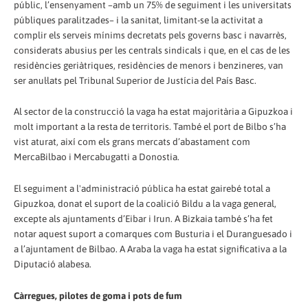
públic, l’ensenyament –amb un 75% de seguiment i les universitats
públiques paralitzades– i la sanitat, limitant-se la activitat a
complir els serveis mínims decretats pels governs basc i navarrès,
considerats abusius per les centrals sindicals i que, en el cas de les
residències geriàtriques, residències de menors i benzineres, van
ser anul·lats pel Tribunal Superior de Justícia del País Basc.
Al sector de la construcció la vaga ha estat majoritària a Gipuzkoa i
molt important a la resta de territoris. També el port de Bilbo s’ha
vist aturat, així com els grans mercats d’abastament com
MercaBilbao i Mercabugatti a Donostia.
El seguiment a l'administració pública ha estat gairebé total a
Gipuzkoa, donat el suport de la coalició Bildu a la vaga general,
excepte als ajuntaments d’Eibar i Irun. A Bizkaia també s’ha fet
notar aquest suport a comarques com Busturia i el Duranguesado i
a l’ajuntament de Bilbao. A Araba la vaga ha estat significativa a la
Diputació alabesa.
Càrregues, pilotes de goma i pots de fum