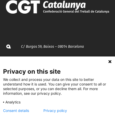
C/ Burgos 59, Baixos – 08014 Barcelona
spccc@
spcgtcatalunya.cat
Privacy on this site
935 120 481
We collect and process your data on this site to better
understand how it is used. You can give your consent to all or
@CGTCatalunya
selected purposes, or you can decline them all. For more
information, see our privacy policy.
cgtcatalunya
Analytics
CGTCatalunya
Consent details
Privacy policy