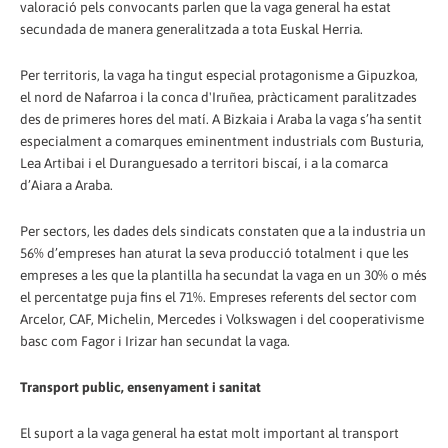
valoració pels convocants parlen que la vaga general ha estat
secundada de manera generalitzada a tota Euskal Herria.
Per territoris, la vaga ha tingut especial protagonisme a Gipuzkoa,
el nord de Nafarroa i la conca d'Iruñea, pràcticament paralitzades
des de primeres hores del matí. A Bizkaia i Araba la vaga s’ha sentit
especialment a comarques eminentment industrials com Busturia,
Lea Artibai i el Duranguesado a territori biscaí, i a la comarca
d’Aiara a Araba.
Per sectors, les dades dels sindicats constaten que a la industria un
56% d’empreses han aturat la seva producció totalment i que les
empreses a les que la plantilla ha secundat la vaga en un 30% o més
el percentatge puja fins el 71%. Empreses referents del sector com
Arcelor, CAF, Michelin, Mercedes i Volkswagen i del cooperativisme
basc com Fagor i Irizar han secundat la vaga.
Transport public, ensenyament i sanitat
El suport a la vaga general ha estat molt important al transport