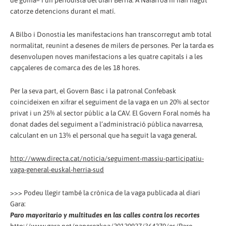
de goma– i un periodista del diari Berria. A Nafarroa hi han hagut
catorze detencions durant el matí.
A Bilbo i Donostia les manifestacions han transcorregut amb total
normalitat, reunint a desenes de milers de persones. Per la tarda es
desenvolupen noves manifestacions a les quatre capitals i a les
capçaleres de comarca des de les 18 hores.
Per la seva part, el Govern Basc i la patronal Confebask
coincideixen en xifrar el seguiment de la vaga en un 20% al sector
privat i un 25% al sector públic a la CAV. El Govern Foral només ha
donat dades del seguiment a l’administració pública navarresa,
calculant en un 13% el personal que ha seguit la vaga general.
http://www.directa.cat/noticia/seguiment-massiu-participatiu-
vaga-general-euskal-herria-sud
>>> Podeu llegir també la crònica de la vaga publicada al diari
Gara:
Paro mayoritario y multitudes en las calles contra los recortes
http://www.gara.net/paperezkoa/20120927/364270/es/Paro-