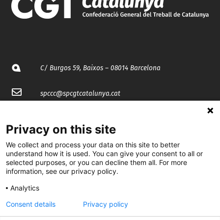
C/ Burgos 59, Baixos – 08014 Barcelona
spccc@
spcgtcatalunya.cat
935 120 481
Privacy on this site
We collect and process your data on this site to better
@CGTCatalunya
understand how it is used. You can give your consent to all or
selected purposes, or you can decline them all. For more
cgtcatalunya
information, see our privacy policy.
CGTCatalunya
Analytics
cgtcatalunya
Consent details
Privacy policy