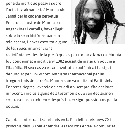
pena de mort que pesava sobre
l'activista afroamericà Mumia Abu-
Jamal per la cadena perpètua.
Recorde el rostre de Mumia en
enganxines i cartells, haver llegit
sobre la seua història quan era
adolescent, i haver escoltat alguna
de les seues intervencions
radiofòniques des de la presó que es pot trobar a la xarxa. Mumia
fou condemnat a mort l'any 1982 acusat de matar un policia a
Filadèlfia. El seu cas va estar envoltat de polèmica i ha sigut
denunciat per ONGs com Amnistia Internacional per les
irregularitats del procés. Mumia, que va militar al Partit dels
Panteres Negres i exercia de periodista, sempre s'ha declarat
innocent, i inclús alguns dels testimonis que van declarar en
contra seua van admetre després haver sigut pressionats per la
policia.
Caldria contextualitzar els fets en la Filadèlfia dels anys 70 i
principis dels '80 per entendre les tensions entre la comunitat