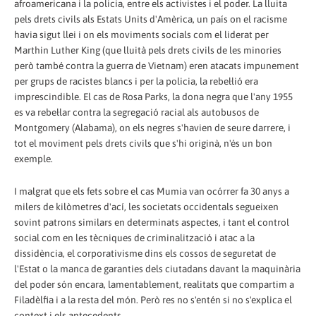
afroamericana i la policia, entre els activistes i el poder. La lluita
pels drets civils als Estats Units d'Amèrica, un país on el racisme
havia sigut llei i on els moviments socials com el liderat per
Marthin Luther King (que lluità pels drets civils de les minories
però també contra la guerra de Vietnam) eren atacats impunement
per grups de racistes blancs i per la policia, la rebel·lió era
imprescindible. El cas de Rosa Parks, la dona negra que l'any 1955
es va rebel·lar contra la segregació racial als autobusos de
Montgomery (Alabama), on els negres s'havien de seure darrere, i
tot el moviment pels drets civils que s'hi originà, n'és un bon
exemple.
I malgrat que els fets sobre el cas Mumia van ocórrer fa 30 anys a
milers de kilòmetres d'ací, les societats occidentals segueixen
sovint patrons similars en determinats aspectes, i tant el control
social com en les tècniques de criminalització i atac a la
dissidència, el corporativisme dins els cossos de seguretat de
l'Estat o la manca de garanties dels ciutadans davant la maquinària
del poder són encara, lamentablement, realitats que compartim a
Filadèlfia i a la resta del món. Però res no s'entén si no s'explica el
context i els antecedents.