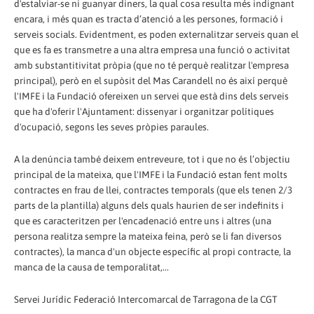
d'estalviar-se ni guanyar diners, la qual cosa resulta més indignant
encara, i més quan es tracta d’atenció a les persones, formació i
serveis socials. Evidentment, es poden externalitzar serveis quan el
que es fa es transmetre a una altra empresa una funció o activitat
amb substantitivitat pròpia (que no té perquè realitzar l'empresa
principal), però en el supòsit del Mas Carandell no és així perquè
l'IMFE i la Fundació ofereixen un servei que està dins dels serveis
que ha d'oferir l'Ajuntament: dissenyar i organitzar polítiques
d'ocupació, segons les seves pròpies paraules.
A la denúncia també deixem entreveure, tot i que no és l’objectiu
principal de la mateixa, que l'IMFE i la Fundació estan fent molts
contractes en frau de llei, contractes temporals (que els tenen 2/3
parts de la plantilla) alguns dels quals haurien de ser indefinits i
que es caracteritzen per l'encadenació entre uns i altres (una
persona realitza sempre la mateixa feina, però se li fan diversos
contractes), la manca d'un objecte específic al propi contracte, la
manca de la causa de temporalitat,...
Servei Jurídic Federació Intercomarcal de Tarragona de la CGT