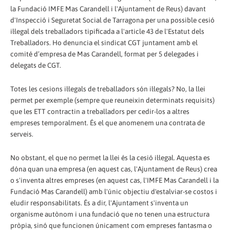
la Fundació IMFE Mas Carandell i l'Ajuntament de Reus) davant
d'Inspecció i Seguretat Social de Tarragona per una possible cesió
il·legal dels treballadors tipificada a l'article 43 de l'Estatut dels
Treballadors. Ho denuncia el sindicat CGT juntament amb el
comité d’empresa de Mas Carandell, format per 5 delegades i
delegats de CGT.
Totes les cesions il·legals de treballadors són il·legals? No, la llei
permet per exemple (sempre que reuneixin determinats requisits)
que les ETT contractin a treballadors per cedir-los a altres
empreses temporalment. És el que anomenem una contrata de
serveis.
No obstant, el que no permet la llei és la cesió il·legal. Aquesta es
dóna quan una empresa (en aquest cas, l'Ajuntament de Reus) crea
o s'inventa altres empreses (en aquest cas, l'IMFE Mas Carandell i la
Fundació Mas Carandell) amb l'únic objectiu d'estalviar-se costos i
eludir responsabilitats. És a dir, l'Ajuntament s'inventa un
organisme autònom i una fundació que no tenen una estructura
pròpia, sinó que funcionen únicament com empreses fantasma o