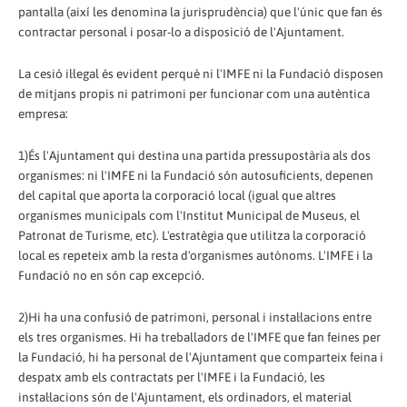
pantalla (així les denomina la jurisprudència) que l'únic que fan és
contractar personal i posar-lo a disposició de l'Ajuntament.
La cesió il·legal és evident perquè ni l'IMFE ni la Fundació disposen
de mitjans propis ni patrimoni per funcionar com una autèntica
empresa:
1)És l'Ajuntament qui destina una partida pressupostària als dos
organismes: ni l'IMFE ni la Fundació són autosuficients, depenen
del capital que aporta la corporació local (igual que altres
organismes municipals com l'Institut Municipal de Museus, el
Patronat de Turisme, etc). L'estratègia que utilitza la corporació
local es repeteix amb la resta d'organismes autònoms. L'IMFE i la
Fundació no en són cap excepció.
2)Hi ha una confusió de patrimoni, personal i instal·lacions entre
els tres organismes. Hi ha treballadors de l'IMFE que fan feines per
la Fundació, hi ha personal de l'Ajuntament que comparteix feina i
despatx amb els contractats per l'IMFE i la Fundació, les
instal·lacions són de l'Ajuntament, els ordinadors, el material