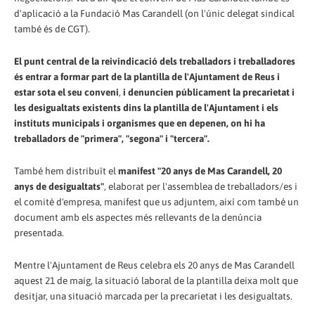
d'aplicació a la Fundació Mas Carandell (on l'únic delegat sindical
també és de CGT).
El punt central de la reivindicació dels treballadors i treballadores
és entrar a formar part de la plantilla de l'Ajuntament de Reus i
estar sota el seu conveni
,
i denuncien públicament la precarietat i
les desigualtats existents dins la plantilla de l'Ajuntament i els
instituts municipals i organismes que en depenen, on hi ha
treballadors de "primera", "segona" i "tercera".
També hem distribuït el
manifest "20 anys de Mas Carandell, 20
anys de desigualtats"
, elaborat per l'assemblea de treballadors/es i
el comitè d'empresa, manifest que us adjuntem, així com també un
document amb els aspectes més rellevants de la denúncia
presentada.
Mentre l'Ajuntament de Reus celebra els 20 anys de Mas Carandell
aquest 21 de maig, la situació laboral de la plantilla deixa molt que
desitjar, una situació marcada per la precarietat i les desigualtats.