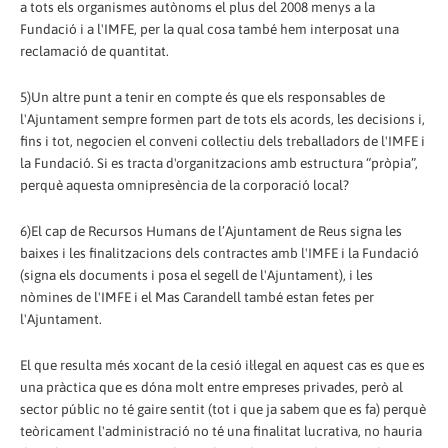
a tots els organismes autònoms el plus del 2008 menys a la
Fundació i a l'IMFE, per la qual cosa també hem interposat una
reclamació de quantitat.
5)Un altre punt a tenir en compte és que els responsables de
l'Ajuntament sempre formen part de tots els acords, les decisions i,
fins i tot, negocien el conveni col·lectiu dels treballadors de l'IMFE i
la Fundació. Si es tracta d'organitzacions amb estructura “pròpia”,
perquè aquesta omnipresència de la corporació local?
6)El cap de Recursos Humans de l’Ajuntament de Reus signa les
baixes i les finalitzacions dels contractes amb l'IMFE i la Fundació
(signa els documents i posa el segell de l'Ajuntament), i les
nòmines de l'IMFE i el Mas Carandell també estan fetes per
l'Ajuntament.
El que resulta més xocant de la cesió il·legal en aquest cas es que es
una pràctica que es dóna molt entre empreses privades, però al
sector públic no té gaire sentit (tot i que ja sabem que es fa) perquè
teòricament l'administració no té una finalitat lucrativa, no hauria