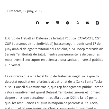
Dimecres, 19 juny, 2013
El Grup de Treball en Defensa de la Salut Pública (CATAC-CTS, CGT,
CUP i persones a títol individual) ha aconseguit reunir-se el 17 de
juny amb el delegat territorial del CatSalut, el Sr. Josep Mercadé als
Serveis Territorials de Salut, mentre una quarantena de persones
mostraven el seu suport en defensa d'una sanitat universal pública
i universal.
La valoració que n'ha fet el Grup de Treball és negativa ja que ha
detectat opacitat en referència al patronat de la Xarxa Santa Tecla i
el seu Consell d'Administració, que rep finançament públic. També
valora negativament que el Delegat Territorial ignorés el número
de persones que actualment treballa a Joan XXIII o la raó per la
qual les ambulàncies duguin la majoria de pacients a Sta. Tecla,
així com el fet que aquest no s'hagi compromès formalment a