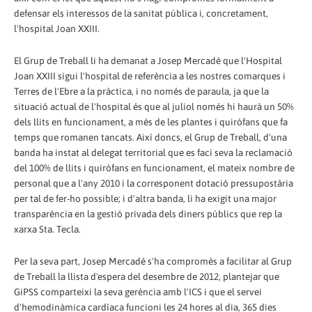
defensar els interessos de la sanitat pública i, concretament,
l'hospital Joan XXIII.
El Grup de Treball li ha demanat a Josep Mercadé que l'Hospital
Joan XXIII sigui l'hospital de referència a les nostres comarques i
Terres de l'Ebre a la pràctica, i no només de paraula, ja que la
situació actual de l'hospital és que al juliol només hi haurà un 50%
dels llits en funcionament, a més de les plantes i quiròfans que fa
temps que romanen tancats. Així doncs, el Grup de Treball, d'una
banda ha instat al delegat territorial que es faci seva la reclamació
del 100% de llits i quiròfans en funcionament, el mateix nombre de
personal que a l'any 2010 i la corresponent dotació pressupostària
per tal de fer-ho possible; i d'altra banda, li ha exigit una major
transparència en la gestió privada dels diners públics que rep la
xarxa Sta. Tecla.
Per la seva part, Josep Mercadé s'ha compromès a facilitar al Grup
de Treball la llista d'espera del desembre de 2012, plantejar que
GiPSS comparteixi la seva gerència amb l'ICS i que el servei
d'hemodinàmica cardíaca funcioni les 24 hores al dia, 365 dies