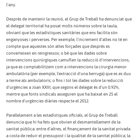
l'any.
Després de mantenir la reunió, el Grup de Treball ha denunciat que
el delegat territorial ha posat molts números sobre la taula,
obviant que les estadístiques sanitàries que ens facilita són
enganyoses i perverses. Per exemple, l'increment d'altes no té en
compte que aquestes són altes forçades que després es
converteixen en reingressos; o bé que les dades sobre
intervencions quirúrgiques camuflen la reducció d'intervencions,
ja que es comptabilitzem com a intervencions la cirurgia menor
ambulatòria (per exemple, l'extracció d'una berruga) que es es duu
a terme als ambulatoris; o fins i tot les dades sobre la reducció
d'urgències a Joan XXIII, que segons el delegat és d'un 0.92%,
mentre que fonts sindicals asseguren que ha baixat en 25 el
nombre d'urgències diàries respecte el 2012.
Paral·lelament a les estadístiques oficials, el Grup de Treball
denuncia que hi ha fets que obvien el desmantellament de la
sanitat pública: entre d'altres, el finançament de la sanitat privada
a costa de reduir el pressupost i la qualitat de la sanitat pública; la