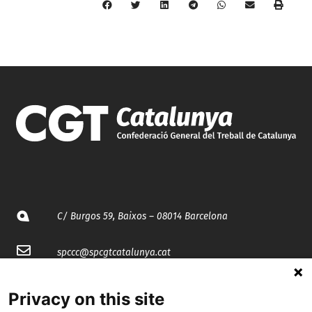
C/ Burgos 59, Baixos – 08014 Barcelona
spccc@
spcgtcatalunya.cat
935 120 481
Privacy on this site