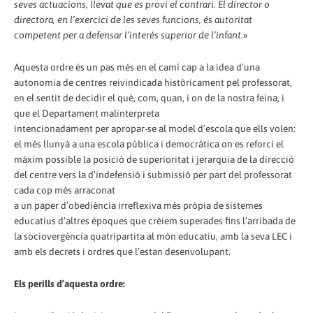
seves actuacions, llevat que es provi el contrari. El director o
directora, en l’exercici de les seves funcions, és autoritat
competent per a defensar l’interès superior de l’infant.
»
Aquesta ordre és un pas més en el camí cap a la idea d’una
autonomia de centres reivindicada històricament pel professorat,
en el sentit de decidir el què, com, quan, i on de la nostra feina, i
que el Departament malinterpreta
intencionadament per apropar-se al model d’escola que ells volen:
el més llunyà a una escola pública i democràtica on es reforci el
màxim possible la posició de superioritat i jerarquia de la direcció
del centre vers la d’indefensió i submissió per part del professorat
cada cop més arraconat
a un paper d’obediència irreflexiva més pròpia de sistemes
educatius d’altres èpoques que crèiem superades fins l’arribada de
la sociovergència quatripartita al món educatiu, amb la seva LEC i
amb els decrets i ordres que l’estan desenvolupant.
Els perills d’aquesta ordre: