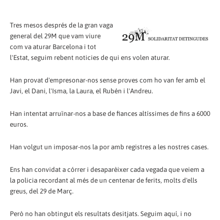
Tres mesos després de la gran vaga
general del 29M que vam viure
com va aturar Barcelona i tot
l'Estat, seguim rebent noticies de qui ens volen aturar.
Han provat d'empresonar-nos sense proves com ho van fer amb el
Javi, el Dani, l'Isma, la Laura, el Rubén i l'Andreu.
Han intentat arruïnar-nos a base de fiances altíssimes de fins a 6000
euros.
Han volgut un imposar-nos la por amb registres a les nostres cases.
Ens han convidat a córrer i desaparèixer cada vegada que veiem a
la policia recordant al més de un centenar de ferits, molts d'ells
greus, del 29 de Març.
Però no han obtingut els resultats desitjats. Seguim aquí, i no