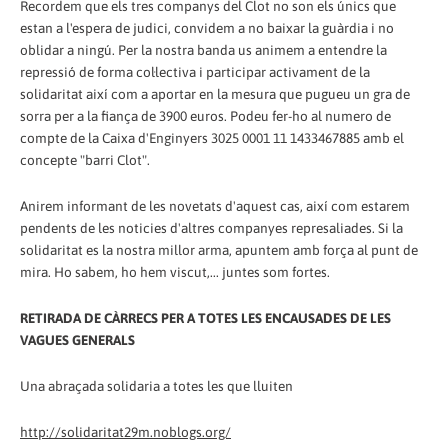
Recordem que els tres companys del Clot no son els únics que
estan a l'espera de judici, convidem a no baixar la guàrdia i no
oblidar a ningú. Per la nostra banda us animem a entendre la
repressió de forma col·lectiva i participar activament de la
solidaritat així com a aportar en la mesura que pugueu un gra de
sorra per a la fiança de 3900 euros. Podeu fer-ho al numero de
compte de la Caixa d'Enginyers 3025 0001 11 1433467885 amb el
concepte "barri Clot".
Anirem informant de les novetats d'aquest cas, així com estarem
pendents de les noticies d'altres companyes represaliades. Si la
solidaritat es la nostra millor arma, apuntem amb força al punt de
mira. Ho sabem, ho hem viscut,... juntes som fortes.
RETIRADA DE CÀRRECS PER A TOTES LES ENCAUSADES DE LES
VAGUES GENERALS
Una abraçada solidaria a totes les que lluiten
http://solidaritat29m.noblogs.org/