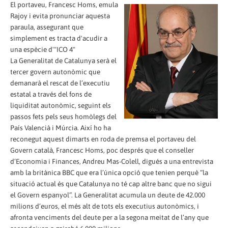
El portaveu, Francesc Homs, emula
Rajoy i evita pronunciar aquesta
paraula, assegurant que
simplement es tracta d'acudir a
una espècie d'"ICO 4"
La Generalitat de Catalunya serà el
tercer govern autonòmic que
demanarà el rescat de l’executiu
estatal a través del fons de
liquiditat autonòmic, seguint els
passos fets pels seus homòlegs del
País Valencià i Múrcia. Així ho ha
reconegut aquest dimarts en roda de premsa el portaveu del
Govern català, Francesc Homs, poc després que el conseller
d’Economia i Finances, Andreu Mas-Colell, digués a una entrevista
amb la britànica BBC que era l’única opció que tenien perquè “la
situació actual és que Catalunya no té cap altre banc que no sigui
el Govern espanyol”. La Generalitat acumula un deute de 42.000
milions d’euros, el més alt de tots els executius autonòmics, i
afronta venciments del deute per a la segona meitat de l’any que