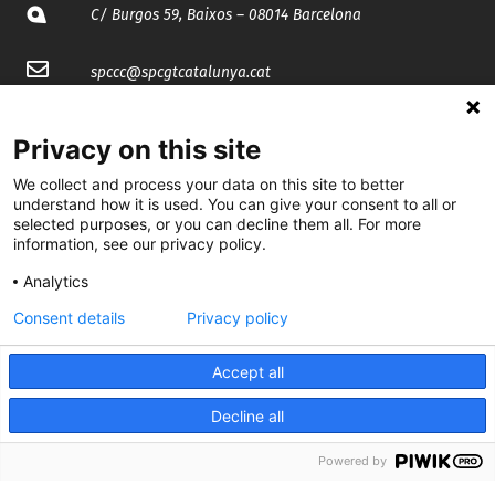
C/ Burgos 59, Baixos – 08014 Barcelona
spccc@
spcgtcatalunya.cat
935 120 481
Privacy on this site
We collect and process your data on this site to better
@CGTCatalunya
understand how it is used. You can give your consent to all or
selected purposes, or you can decline them all. For more
cgtcatalunya
information, see our privacy policy.
CGTCatalunya
Analytics
Consent details
Privacy policy
cgtcatalunya
Accept all
Decline all
Desenvolupat per
Powered by