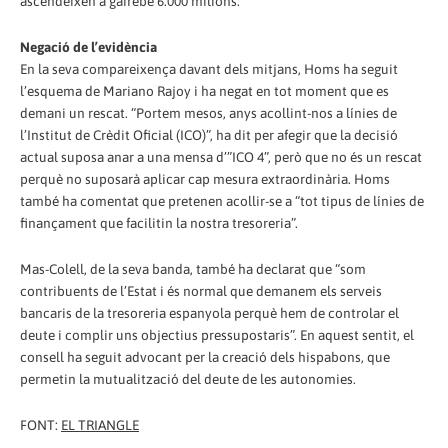
ascendeixen a gairebé 6.000 milions.
Negació de l’evidència
En la seva compareixença davant dels mitjans, Homs ha seguit
l’esquema de Mariano Rajoy i ha negat en tot moment que es
demani un rescat. “Portem mesos, anys acollint-nos a línies de
l’Institut de Crèdit Oficial (ICO)”, ha dit per afegir que la decisió
actual suposa anar a una mensa d’”ICO 4”, però que no és un rescat
perquè no suposarà aplicar cap mesura extraordinària. Homs
també ha comentat que pretenen acollir-se a “tot tipus de línies de
finançament que facilitin la nostra tresoreria”.
Mas-Colell, de la seva banda, també ha declarat que “som
contribuents de l’Estat i és normal que demanem els serveis
bancaris de la tresoreria espanyola perquè hem de controlar el
deute i complir uns objectius pressupostaris”. En aquest sentit, el
consell ha seguit advocant per la creació dels hispabons, que
permetin la mutualització del deute de les autonomies.
FONT:
EL TRIANGLE