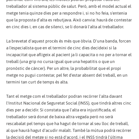
treballador al sistema públic de salut. Però, amb el model actual el
metge tenia quinze dies per a respondre i, si no ho feia, s'entenia
que la proposta d'alta es rebutjava. Això canvia: haurà de contestar
en cinc dies i, en cas de silenci, se li donarà l'alta al treballador.
La brevetat d'aquest procés és més que òbvia. D'una banda, forcen
a l'especialista que en el termini de cinc dies decideixi si la
incapacitat que afligeix al pacient ja li capacita o no per a tornar el
treball (una grip no cursa igual que una hepatitis o que un
pronòstic de càncer). Per un altre, la probabilitat que el propi
metge no pugui contestar, pel fet d'estar absent del treball, en un
termini tan curt de temps és alta.
Tant el metge com el treballador podran recórrer l'alta davant
l'Institut Nacional de Seguretat Social (INSS), que tindrà altres cinc
dies per a decidir. Si constata que l'alta era injustificada, el
treballador serà donat de baixa altra vegada però no serà
rescabalat pel temps que ha hagut de tornar al seu lloc de treball,
al que haurà hagut d'acudir malalt. També la mútua podrà recórrer
la decisió del metge si no està d'acord, i el INSS tindrà l'última