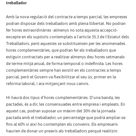
treballador
Amb la nova regulació del contracte a temps parcial, les empreses
podran disposar dels treballadors amb plena llibertat. No podran
fer hores extraordinàries -almenys no sota aquesta accepció-
excepte en els supòsits contemplats a l'article 35.3 de l'Estatut dels
Treballadors, però aquestes se substitueixen per les anomenades
hores complementàries, que podran fer els treballadors que
estiguin contractats per a realitzar almenys deu hores setmanals
de terme mitjà anual, de forma temporal o indefinida. Les hores
complementàries sempre han existit en els contractes a temps
parcial, però el Govern va flexibilitzar el seu ús, primer en la
reforma laboral, i ara mitjançant nous canvis.
Hi haurà dos tipus d'hores complementàries. D'una banda, les
pactades, és a dir, les consensuades entre empresa i empleats. En
aquest cas, podran suposar un màxim del 30% de la jornada
pactada amb el treballador, un percentatge que podrà ampliar-se
fins al 60% si així ho contemplen els convenis. Els empresaris
haurien de donar un preavís als treballadors perquè realitzin