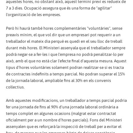
aquestes hores, no obstant això, aquest termini previ es redueix de
7 a 3 dies. Ocupació assegura que és una forma de "agilitar"
l'organització de les empreses.
Però hi haurà també hores complementàries "voluntàries", sense
preavís mínim, el que vol dir que un empresari pot requerir a un
treballador el mateix dia perquè es quedi en el seu lloc de treball
durant més hores. El Ministeri assenyala que el treballador sempre
podrà negar-se a fer-les i que l'empresa no podrà penalitzar-lo per
això, amb el que no està clar l'efecte final d'aquesta mesura. Aquest
tipus d'hores voluntàries solament podran realitzar-se si es tracta
de contractes indefinits a temps parcial. No podran superar el 15%
de la jornada laboral, ampliable fins al 30% en els convenis
col·lectius.
Amb aquestes modificacions, un treballador a temps parcial podria
fer una jornada de fins al 90% d'una jornada laboral ordinària a
temps complet en algunes ocasions (malgrat estar contractat
oficialment per a un nombre d'hores parcials). Fons del Ministeri
assenyalen que es reforçarà la inspecció de treball per a evitar el