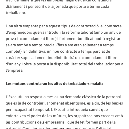
frau, de manera que les empreses hàgin de deixar constància
diàriament i per escrit de la jornada que porta a terme cada
treballador.
Una altra empenta per a aquest tipus de contractació: el contracte
d'emprenedors que va introduir la reforma laboral (amb un any de
prova i acomiadament lliure) i fortament bonificat podrà registrar-
se ara també a temps parcial (fins a ara eren solament a temps
complet). En definitiva, un nou contracte a temps parcial de
caràcter suposadament indefinit tindrà un acomiadament lliure
d'un any i obre la porta a la disponibilitat total del treballador per a
l'empresa.
Les mútues controlaran les altes de treballadors malalts
L'Executiu ha respost a més a una demanda clàssica de la patronal
que és la de controlar l'anomenat absentisme, és a dir, de les baixes
per incapacitat temporal. L'Executiu introdueix canvis que
enforteixen el poder de les mútues, les organitzacions creades amb
les contribucions dels empresaris i que de fet formen part de la
patronal. Com fins ara, les mútues podran proposar l'alta del