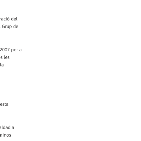
ració del
l Grup de
/2007 per a
s les
la
 esta
aldad a
rminos