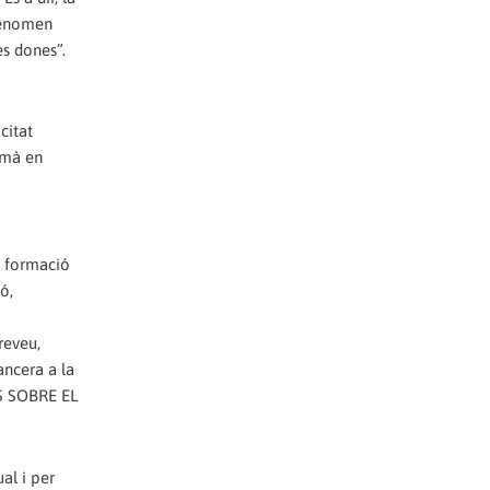
 fenomen
es dones”.
citat
umà en
e. formació
ó,
reveu,
ancera a la
S SOBRE EL
al i per