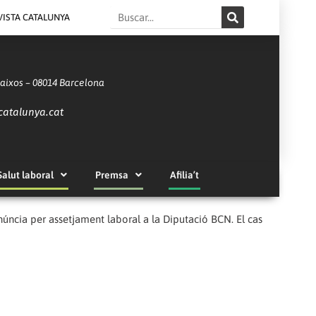
Search
VISTA CATALUNYA
Baixos – 08014 Barcelona
catalunya.cat
Salut laboral
Premsa
Afilia’t
enúncia per assetjament laboral a la Diputació BCN. El cas