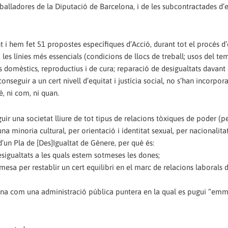
reballadores de la Diputació de Barcelona, i de les subcontractades d
 i hem fet 51 propostes específiques d’Acció, durant tot el procés d
 les línies més essencials (condicions de llocs de treball; usos del te
s domèstics, reproductius i de cura; reparació de desigualtats davant
seguir a un cert nivell d’equitat i justícia social, no s’han incorpora
è, ni com, ni quan.
guir una societat lliure de tot tipus de relacions tòxiques de poder (p
na minoria cultural, per orientació i identitat sexual, per nacionalitat
 d’un Pla de [Des]Igualtat de Gènere, per què és:
esigualtats a les quals estem sotmeses les dones;
esa per restablir un cert equilibri en el marc de relacions laborals 
ona com una administració pública puntera en la qual es pugui “emmi