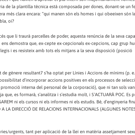
ia de la plantilla tècnica està composada per dones, donant-se un
nera més clara encara: “qui manen són els homes i qui obeeixen són l
bla, oi?
cés que li traurà parcel·les de poder, aquesta renúncia de la seva capa
òria ens demostra que, ex-cepte ex-cepcionals ex-cepcions, cap grup h
legis i es resisteix amb tots els mitjans a la seva disposició (posició
at de gènere resultant7 s’ha optat per Línies i Accions de mínims (p. 
possibilitat d’incorporar accions positives en els processos de selecci
a promoció interna del personal de la corporació), que ni tan sols van
 que, es formarà, s’analitza i s’estudia molt, i S’ACTUARÀ POC. Es p
M ni els cursos ni els informes ni els estudis. Bé, d’enginyeria fin
UACIÓ A LA DIRECCIÓ DE RELACIONS INTERNACIONALS (ALGUNES NOTE
ries/urgents, tant per aplicació de la llei en matèria assetjament sexu