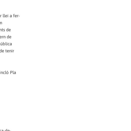
llei a fer-
om
unts de
tern de
pública
de tenir
incló Pla
sa-de-