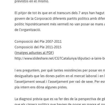
previstos en el mismo.
El pitjor de tot és que en el transcurs dels 7 anys han ha
govern de la Corporació diferents partits polítics amb difer
polític hipotèticament més vermell no van posar-se mans a 
de l’organització.
Composició del Ple 2007-2011
Composició del Ple 2011-2015
(
Imatges adjuntes al PDF
)
http://www.slideshare.net/CGTCatalunya/diputaci-a-laire-bu
I ens preguntem, per què tantes resistències per posar en m
desigualtats que les dones patim en el mercat laboral i en l
l’assetjament sexual i l’assetjament per raó de sexe. Per e
pla intern ens dóna algunes pistes.
La diagnosi prèvia que es va fer des de la perspectiva de gèn
que els càrrecs polítics que havien de posar en marxa el pr