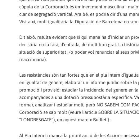
cúpula de la Corporació és eminentment masculina i major
clar de segregació vertical. Ara bé, es podria dir d’una ma
Vist així, molt igualitària la Diputació de Barcelona no sem
Dit això, resulta evident que si qui mana ha d’iniciar un pro
decisòria no la farà, d’entrada, de molt bon grat. La hist
situació de superioritat i/o poder vol renunciar al seus privi
reaccionària).
Les resistències són tan fortes que en el pla intern d’igualt
en igualtat de gènere; elaborar un informe jurídic sobre la 
promoció i provisió; estudiar la incidència del gènere en l
acompanyades a una dotació pressupostària específica. Vaja
formar, analitzar i estudiar molt, però NO SABEM COM PAGARE
Corporació se sap molt (veure l’article SOBRE LA SIT
“LONDRESGATE”), en aquest mateix Butlletí).
Al Pla Intern li manca la priorització de les Accions necessà