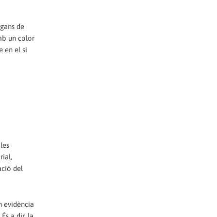
rgans de
amb un color
 en el si
les
ial,
ació del
en evidència
s a dir, la