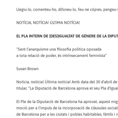
Llegiu-lo, comenteu-ho, difoneu-lo, feu-ne còpies, pengeu-
NOTÍCIA, NOTÍCIA! ÚLTIMA NOTÍCIA!
EL PLA INTERN DE [DES]IGUALTAT DE GÈNERE DE LA DIP
“Sent l’anarquisme una filosofia política oposada
a tota relació de poder, és intrínsecament feminista”
Susan Brown
Notícia, notícia! Última notícia! Amb data del 30 d’abril d
titular, “La Diputació de Barcelona aprova el seu Pla d’Igua
El Ple de la Diputació de Barcelona ha aprovat, aquest migdi
moció per a l’impuls de la incorporació de clàusules socials
de Barcelona per a les ciutats i pobles habitables, fèrtils i re