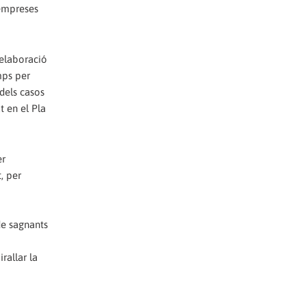
’empreses
’elaboració
mps per
 dels casos
t en el Pla
er
, per
de sagnants
rallar la