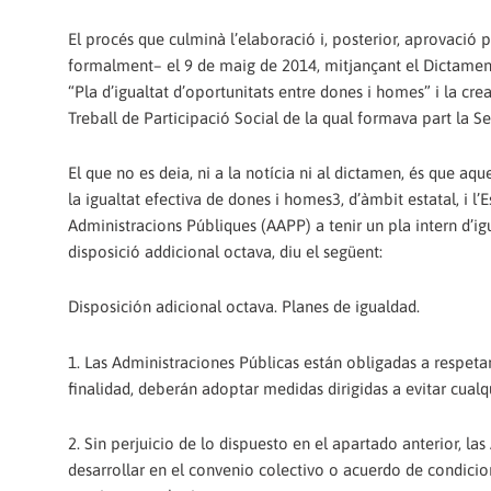
El procés que culminà l’elaboració i, posterior, aprovació pe
formalment– el 9 de maig de 2014, mitjançant el Dictamen 
“Pla d’igualtat d’oportunitats entre dones i homes” i la cr
Treball de Participació Social de la qual formava part la Se
El que no es deia, ni a la notícia ni al dictamen, és que aq
la igualtat efectiva de dones i homes3, d’àmbit estatal, i l
Administracions Públiques (AAPP) a tenir un pla intern d’igua
disposició addicional octava, diu el següent:
Disposición adicional octava. Planes de igualdad.
1. Las Administraciones Públicas están obligadas a respetar
finalidad, deberán adoptar medidas dirigidas a evitar cual
2. Sin perjuicio de lo dispuesto en el apartado anterior, l
desarrollar en el convenio colectivo o acuerdo de condicio