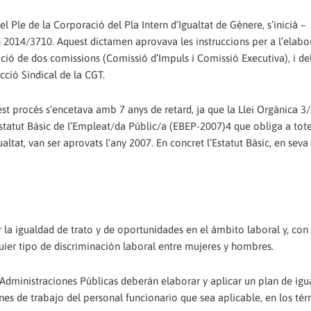
l Ple de la Corporació del Pla Intern d’Igualtat de Gènere, s’inicià –
2014/3710. Aquest dictamen aprovava les instruccions per a l’elabo
eació de dos comissions (Comissió d’Impuls i Comissió Executiva), i de
cció Sindical de la CGT.
uest procés s’encetava amb 7 anys de retard, ja que la Llei Orgànica 3
’Estatut Bàsic de l’Empleat/da Públic/a (EBEP-2007)4 que obliga a tote
ltat, van ser aprovats l’any 2007. En concret l’Estatut Bàsic, en seva 
 la igualdad de trato y de oportunidades en el ámbito laboral y, con
quier tipo de discriminación laboral entre mujeres y hombres.
as Administraciones Públicas deberán elaborar y aplicar un plan de igu
nes de trabajo del personal funcionario que sea aplicable, en los té