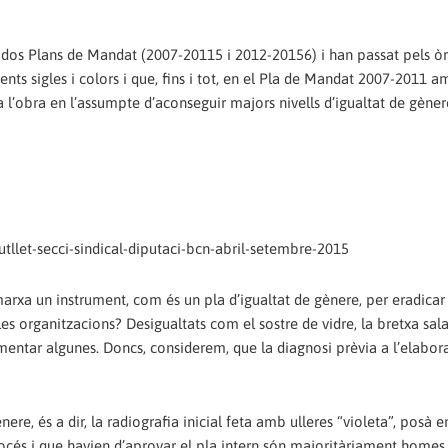
gut dos Plans de Mandat (2007-20115 i 2012-20156) i han passat pels ò
ents sigles i colors i que, fins i tot, en el Pla de Mandat 2007-2011 
l’obra en l’assumpte d’aconseguir majors nivells d’igualtat de gènere
tllet-secci-sindical-diputaci-bcn-abril-setembre-2015
arxa un instrument, com és un pla d’igualtat de gènere, per eradicar 
es organitzacions? Desigualtats com el sostre de vidre, la bretxa salar
smentar algunes. Doncs, considerem, que la diagnosi prèvia a l’elabor
ere, és a dir, la radiografia inicial feta amb ulleres “violeta”, posà 
océs i que havien d’aprovar el pla intern són majoritàriament homes. É