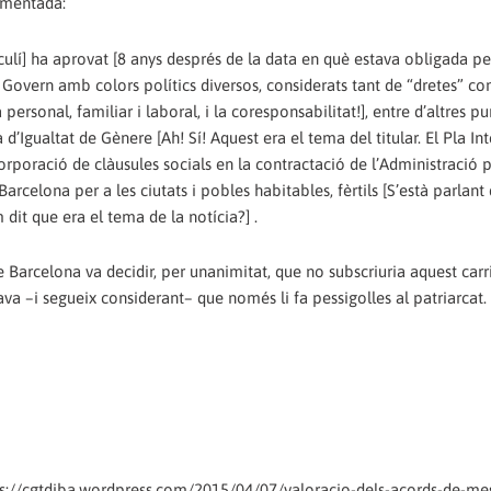
comentada:
lí] ha aprovat [8 anys després de la data en què estava obligada per 
Govern amb colors polítics diversos, considerats tant de “dretes” c
 personal, familiar i laboral, i la coresponsabilitat!], entre d’altres p
la d’Igualtat de Gènere [Ah! Sí! Aquest era el tema del titular. El Pla In
orporació de clàusules socials en la contractació de l’Administració 
Barcelona per a les ciutats i pobles habitables, fèrtils [S’està parlant 
 dit que era el tema de la notícia?] .
e Barcelona va decidir, per unanimitat, que no subscriuria aquest carr
ava –i segueix considerant– que només li fa pessigolles al patriarcat.
tps://cgtdiba.wordpress.com/2015/04/07/valoracio-dels-acords-de-me