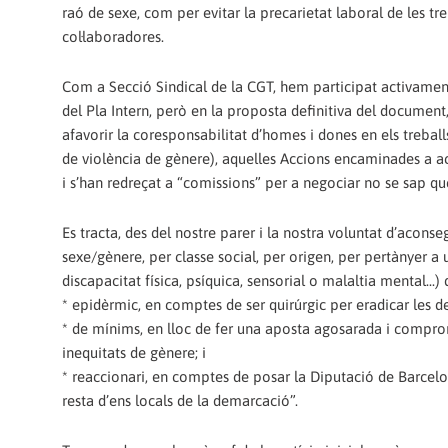
raó de sexe, com per evitar la precarietat laboral de les t
col·laboradores.
Com a Secció Sindical de la CGT, hem participat activament
del Pla Intern, però en la proposta definitiva del document,
afavorir la coresponsabilitat d’homes i dones en els treball
de violència de gènere), aquelles Accions encaminades a acon
i s’han redreçat a “comissions” per a negociar no se sap qu
Es tracta, des del nostre parer i la nostra voluntat d’aconse
sexe/gènere, per classe social, per origen, per pertànyer a u
discapacitat física, psíquica, sensorial o malaltia mental...)
* epidèrmic, en comptes de ser quirúrgic per eradicar les d
* de mínims, en lloc de fer una aposta agosarada i comprom
inequitats de gènere; i
* reaccionari, en comptes de posar la Diputació de Barcel
resta d’ens locals de la demarcació”.