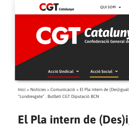
QUI SOM
Acció Sindical
Acció Social
Inici
>
Notícies
>
Comunicació
>
El Pla intern de (Des)igua
“Londresgate” . Butlletí CGT Diputació BCN
El Pla intern de (Des)