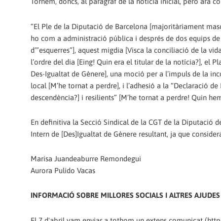
Tornem, doncs, al paràgraf de la notícia inicial, però ara 
“El Ple de la Diputació de Barcelona [majoritàriament mascu
ho com a administració pública i després de dos equips de 
d’”esquerres”], aquest migdia [Visca la conciliació de la vida
l’ordre del dia [Eing! Quin era el titular de la notícia?], el P
Des-Igualtat de Gènere], una moció per a l’impuls de la inc
local [M’he tornat a perdre], i l’adhesió a la “Declaració de 
descendència?] i resilients” [M’he tornat a perdre! Quin hem
En definitiva la Secció Sindical de la CGT de la Diputació d
Intern de [Des]Igualtat de Gènere resultant, ja que consider
Marisa Juandeaburre Remondegui
Aurora Pulido Vacas
INFORMACIÓ SOBRE MILLORES SOCIALS I ALTRES AJUDES
El 7 d'abril vam enviar a tothom un extens comunicat (ht