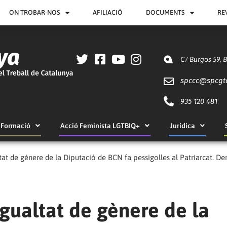
ON TROBAR-NOS
AFILIACIÓ
DOCUMENTS
RE
C/ Burgos 59, 
spccc@
spcgt
935 120 481
Formació
Acció Feminista LGTBIQ+
Jurídica
ltat de gènere de la Diputació de BCN fa pessigolles al Patriarcat. D
igualtat de gènere de la