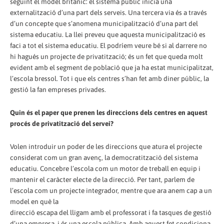
seguint el model britànic: el sistema públic inicia una
externalització d’una part dels serveis. Una tercera via és a través
d’un concepte que s’anomena municipalització d’una part del
sistema educatiu. La llei preveu que aquesta municipalització es
faci a tot el sistema educatiu. El podríem veure bé si al darrere no
hi hagués un projecte de privatització; és un fet que queda molt
evident amb el segment de població que ja ha estat municipalitzat,
l’escola bressol. Tot i que els centres s’han fet amb diner públic, la
gestió la fan empreses privades.
Quin és el paper que prenen les direccions dels centres en aquest
procés de privatització del servei?
Volen introduir un poder de les direccions que atura el projecte
considerat com un gran avenç, la democratització del sistema
educatiu. Concebre l’escola com un motor de treball en equip i
mantenir el caràcter electe de la direcció. Per tant, parlem de
l’escola com un projecte integrador, mentre que ara anem cap a un
model en què la
direcció escapa del lligam amb el professorat i fa tasques de gestió
d’una empresa, i és una escola pública. Amb aquest fet condiciona