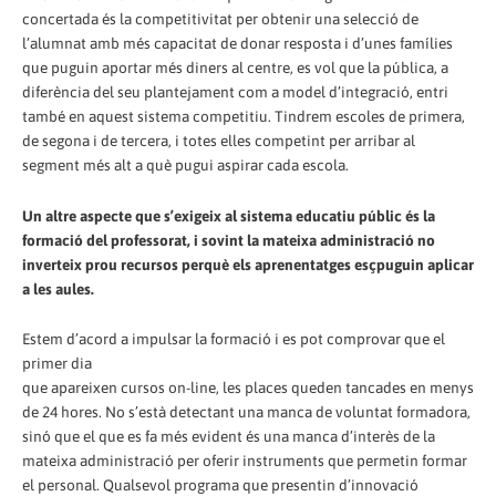
concertada és la competitivitat per obtenir una selecció de
l’alumnat amb més capacitat de donar resposta i d’unes famílies
que puguin aportar més diners al centre, es vol que la pública, a
diferència del seu plantejament com a model d’integració, entri
també en aquest sistema competitiu. Tindrem escoles de primera,
de segona i de tercera, i totes elles competint per arribar al
segment més alt a què pugui aspirar cada escola.
Un altre aspecte que s’exigeix al sistema educatiu públic és la
formació del professorat, i sovint la mateixa administració no
inverteix prou recursos perquè els aprenentatges esçpuguin aplicar
a les aules.
Estem d’acord a impulsar la formació i es pot comprovar que el
primer dia
que apareixen cursos on-line, les places queden tancades en menys
de 24 hores. No s’està detectant una manca de voluntat formadora,
sinó que el que es fa més evident és una manca d’interès de la
mateixa administració per oferir instruments que permetin formar
el personal. Qualsevol programa que presentin d’innovació