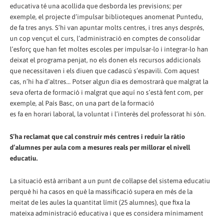
educativa té una acollida que desborda les previsions; per
exemple, el projecte d’impulsar biblioteques anomenat Puntedu,
de fa tres anys. S’hi van apuntar molts centres, i tres anys després,
un cop vençut el curs, l’administració en comptes de consolidar
l’esforç que han fet moltes escoles per impulsar-lo i integrar-lo han
deixat el programa penjat, no els donen els recursos addicionals
que necessitaven i els diuen que cadascú s’espavili. Com aquest
cas, n’hi ha d’altres... Potser algun dia es demostrarà que malgrat la
seva oferta de formació i malgrat que aquí no s’està fent com, per
exemple, al País Basc, on una part de la formació
es fa en horari laboral, la voluntat i l’interès del professorat hi són.
S’ha reclamat que cal construir més centres i reduir la ràtio
d’alumnes per aula com a mesures reals per millorar el nivell
educatiu.
La situació està arribant a un punt de col·lapse del sistema educatiu
perquè hi ha casos en què la massificació supera en més de la
meitat de les aules la quantitat límit (25 alumnes), que fixa la
mateixa administració educativa i que es considera mínimament