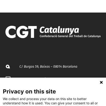
C/ Burgos 59, Baixos – 08014 Barcelona
spccc@
spcgtcatalunya.cat
935 120 481
Privacy on this site
We collect and process your data on this site to better
understand how it is used. You can give your consent to all or
@CGTCatalunya