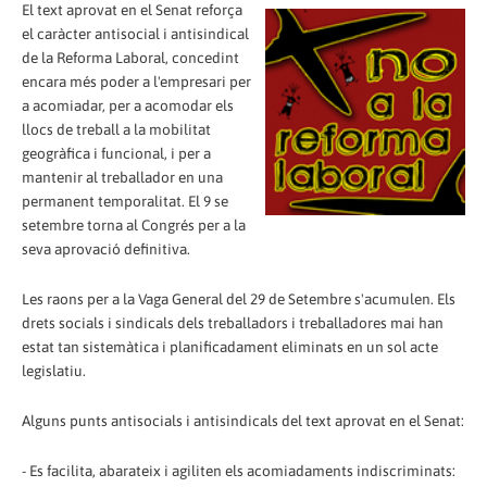
El text aprovat en el Senat reforça
el caràcter antisocial i antisindical
de la Reforma Laboral, concedint
encara més poder a l'empresari per
a acomiadar, per a acomodar els
llocs de treball a la mobilitat
geogràfica i funcional, i per a
mantenir al treballador en una
permanent temporalitat. El 9 se
setembre torna al Congrés per a la
seva aprovació definitiva.
Les raons per a la Vaga General del 29 de Setembre s'acumulen. Els
drets socials i sindicals dels treballadors i treballadores mai han
estat tan sistemàtica i planificadament eliminats en un sol acte
legislatiu.
Alguns punts antisocials i antisindicals del text aprovat en el Senat:
- Es facilita, abarateix i agiliten els acomiadaments indiscriminats: