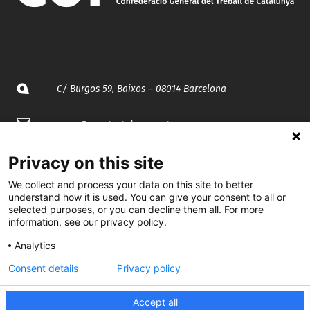
C/ Burgos 59, Baixos – 08014 Barcelona
spccc@
spcgtcatalunya.cat
935 120 481
Privacy on this site
We collect and process your data on this site to better
understand how it is used. You can give your consent to all or
@CGTCatalunya
selected purposes, or you can decline them all. For more
information, see our privacy policy.
cgtcatalunya
Analytics
CGTCatalunya
Consent details
Privacy policy
cgtcatalunya
Accept all