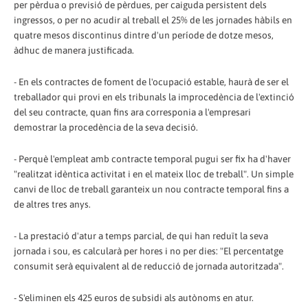
per pèrdua o previsió de pèrdues, per caiguda persistent dels
ingressos, o per no acudir al treball el 25% de les jornades hàbils en
quatre mesos discontinus dintre d'un període de dotze mesos,
àdhuc de manera justificada.
- En els contractes de foment de l'ocupació estable, haurà de ser el
treballador qui provi en els tribunals la improcedència de l'extinció
del seu contracte, quan fins ara corresponia a l'empresari
demostrar la procedència de la seva decisió.
- Perquè l'empleat amb contracte temporal pugui ser fix ha d'haver
"realitzat idèntica activitat i en el mateix lloc de treball". Un simple
canvi de lloc de treball garanteix un nou contracte temporal fins a
de altres tres anys.
- La prestació d'atur a temps parcial, de qui han reduït la seva
jornada i sou, es calcularà per hores i no per dies: "El percentatge
consumit serà equivalent al de reducció de jornada autoritzada".
- S'eliminen els 425 euros de subsidi als autònoms en atur.