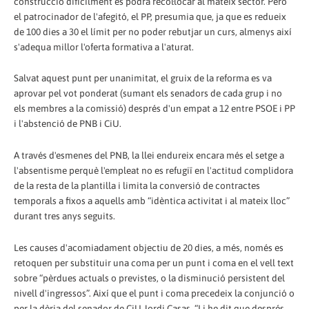
construcció difícilment es podrà recol·locar al mateix sector. Però
el patrocinador de l'afegitó, el PP, presumia que, ja que es redueix
de 100 dies a 30 el límit per no poder rebutjar un curs, almenys així
s'adequa millor l'oferta formativa a l'aturat.
Salvat aquest punt per unanimitat, el gruix de la reforma es va
aprovar pel vot ponderat (sumant els senadors de cada grup i no
els membres a la comissió) després d'un empat a 12 entre PSOE i PP
i l'abstenció de PNB i CiU.
A través d'esmenes del PNB, la llei endureix encara més el setge a
l'absentisme perquè l'empleat no es refugiï en l'actitud complidora
de la resta de la plantilla i limita la conversió de contractes
temporals a fixos a aquells amb “idèntica activitat i al mateix lloc”
durant tres anys seguits.
Les causes d'acomiadament objectiu de 20 dies, a més, només es
retoquen per substituir una coma per un punt i coma en el vell text
sobre “pèrdues actuals o previstes, o la disminució persistent del
nivell d'ingressos”. Així que el punt i coma precedeix la conjunció o
per la dèria del senador de CiU Jordi Casas. “Li he dit que després