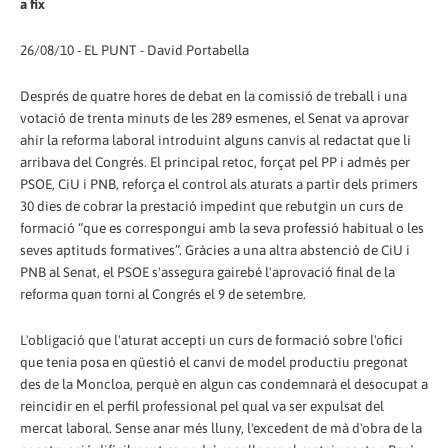
a fix
26/08/10 - EL PUNT - David Portabella
Després de quatre hores de debat en la comissió de treball i una
votació de trenta minuts de les 289 esmenes, el Senat va aprovar
ahir la reforma laboral introduint alguns canvis al redactat que li
arribava del Congrés. El principal retoc, forçat pel PP i admès per
PSOE, CiU i PNB, reforça el control als aturats a partir dels primers
30 dies de cobrar la prestació impedint que rebutgin un curs de
formació “que es correspongui amb la seva professió habitual o les
seves aptituds formatives”. Gràcies a una altra abstenció de CiU i
PNB al Senat, el PSOE s'assegura gairebé l'aprovació final de la
reforma quan torni al Congrés el 9 de setembre.
L'obligació que l'aturat accepti un curs de formació sobre l'ofici
que tenia posa en qüestió el canvi de model productiu pregonat
des de la Moncloa, perquè en algun cas condemnarà el desocupat a
reincidir en el perfil professional pel qual va ser expulsat del
mercat laboral. Sense anar més lluny, l'excedent de mà d'obra de la