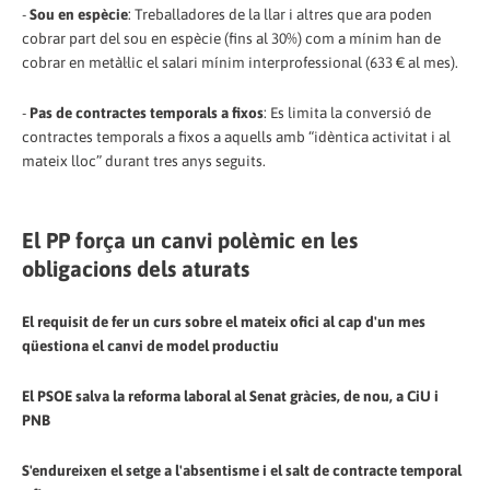
-
Sou en espècie
: Treballadores de la llar i altres que ara poden
cobrar part del sou en espècie (fins al 30%) com a mínim han de
cobrar en metàl·lic el salari mínim interprofessional (633 € al mes).
-
Pas de contractes temporals a fixos
: Es limita la conversió de
contractes temporals a fixos a aquells amb “idèntica activitat i al
mateix lloc” durant tres anys seguits.
El PP força un canvi polèmic en les
obligacions dels aturats
El requisit de fer un curs sobre el mateix ofici al cap d'un mes
qüestiona el canvi de model productiu
El PSOE salva la reforma laboral al Senat gràcies, de nou, a CiU i
PNB
S'endureixen el setge a l'absentisme i el salt de contracte temporal