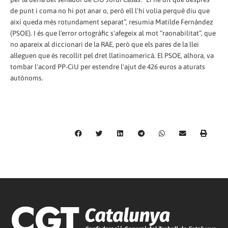
de punt i coma no hi pot anar o, però ell l'hi volia perquè diu que
així queda més rotundament separat”, resumia Matilde Fernández
(PSOE). I és que l'error ortogràfic s'afegeix al mot “raonabilitat”, que
no apareix al diccionari de la RAE, però que els pares de la llei
al·leguen que és recollit pel dret llatinoamericà. El PSOE, alhora, va
tombar l'acord PP-CiU per estendre l'ajut de 426 euros a aturats
autònoms.