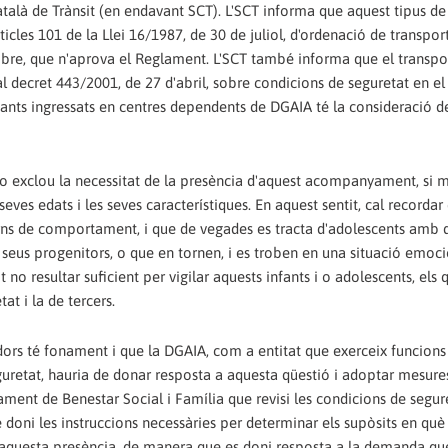
atalà de Trànsit (en endavant SCT). L'SCT informa que aquest tipus de
ticles 101 de la Llei 16/1987, de 30 de juliol, d'ordenació de transpor
embre, que n'aprova el Reglament. L'SCT també informa que el transpor
ial decret 443/2001, de 27 d'abril, sobre condicions de seguretat en el
nfants ingressats en centres dependents de DGAIA té la consideració d
 no exclou la necessitat de la presència d'aquest acompanyament, si 
eves edats i les seves característiques. En aquest sentit, cal recordar
orns de comportament, i que de vegades es tracta d'adolescents amb di
s seus progenitors, o que en tornen, i es troben en una situació emoc
no resultar suficient per vigilar aquests infants i o adolescents, els 
t i la de tercers.
dors té fonament i que la DGAIA, com a entitat que exerceix funcions 
seguretat, hauria de donar resposta a aquesta qüestió i adoptar mesure
ament de Benestar Social i Família que revisi les condicions de segur
 doni les instruccions necessàries per determinar els supòsits en què 
 aquesta presència, de manera que es doni resposta a la demanda qu