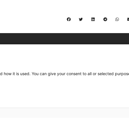
C/ Burgos 59, Baixos – 08014 Barcelona
spccc@
spcgtcatalunya.cat
d how it is used. You can give your consent to all or selected purpos
935 120 481
Desenvolupat per