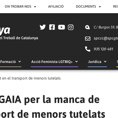
ON TROBAR-NOS
AFILIACIÓ
DOCUMENTS
RE
C/ Burgos 59, 
spccc@
spcgt
935 120 481
Formació
Acció Feminista LGTBIQ+
Jurídica
 en el transport de menors tutelats
DGAIA per la manca de
port de menors tutelats