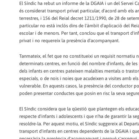
El Síndic ha rebut un informe de la DGAIA i un del Servei C
és considerat transport privat particular, d'acord amb els ar
terrestres, i 156 del Reial decret 1211/1990, de 28 de set
particular no està inclòs dins de l'àmbit d'aplicació del Re
escolar i de menors. Per tant, conclou que el transport d'i
privat i no requereix la presència d'acompanyant.
Tanmateix, el fet que no constitueixi un requisit normatiu
determinats centres, en funció del nombre d'infants, de les s
dels infants en centres pateixen malalties mentals o trast
especials, o de nois i noies que acudeixen a visites amb el
vulnerable. En aquests casos, la presència del conductor pot 
poden presentar conductes que posin en risc la seva segureta
El Síndic considera que la qüestió que plantegen els educa
respecte d'infants i adolescents i que n'ha de garantir la 
resoldre-la. Per aquest motiu, el Síndic suggereix al Depart
transport d'infants en centres dependents de la DGAIA i que
necessària la presència d'acompanyant i perquè s'asseguri