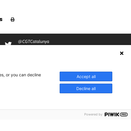
@CGTCatalunya
cgtcatalunya
CGTCatalunya
cgtcatalunya
es, or you can decline
Accept all
Decline all
Powered by