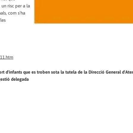
un risc per a la
als, com s'ha
/les
911.htm
d'infants que es troben sota la tutela de la Direcció General d'Aten
 gestió delegada