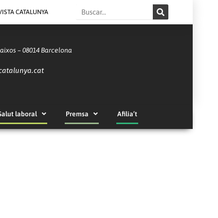
Search
VISTA CATALUNYA
Baixos – 08014 Barcelona
catalunya.cat
Salut laboral
Premsa
Afilia’t