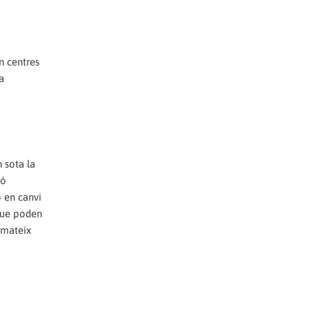
n centres
a
 sota la
ió
ò en canvi
 que poden
 mateix