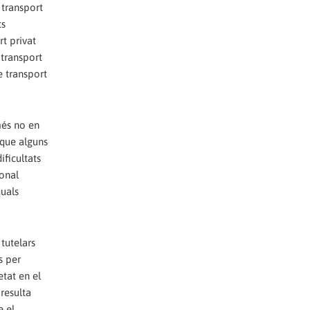
 transport
ts
t privat
 transport
e transport
més no en
 que alguns
ficultats
ional
quals
tutelars
s per
etat en el
resulta
e el