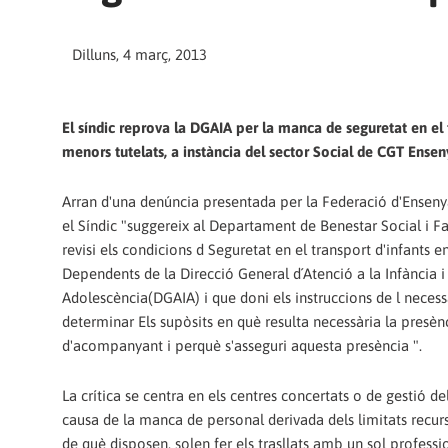
Dilluns, 4 març, 2013
El síndic reprova la DGAIA per la manca de seguretat en el
menors tutelats, a instància del sector Social de CGT Ens
Arran d'una denúncia presentada per la Federació d'Ensen
el Síndic "suggereix al Departament de Benestar Social i F
revisi els condicions d Seguretat en el transport d'infants e
Dependents de la Direcció General d´Atenció a la Infància i
Adolescència(DGAIA) i que doni els instruccions de l necess
determinar Els supòsits en què resulta necessària la presèn
d'acompanyant i perquè s'asseguri aquesta presència ".
La crítica se centra en els centres concertats o de gestió d
causa de la manca de personal derivada dels limitats recu
de què disposen, solen fer els trasllats amb un sol professi