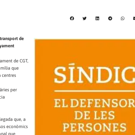
 transport de
enyament
yament de CGT,
amília que
n centres
àries per
cia
elegada que, a
rsos econòmics
onal que