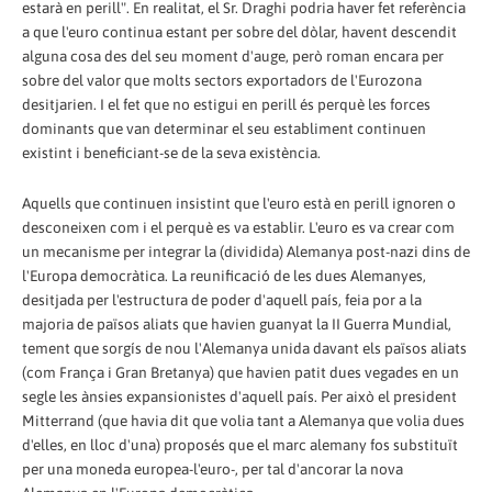
estarà en perill". En realitat, el Sr. Draghi podria haver fet referència
a que l'euro continua estant per sobre del dòlar, havent descendit
alguna cosa des del seu moment d'auge, però roman encara per
sobre del valor que molts sectors exportadors de l'Eurozona
desitjarien. I el fet que no estigui en perill és perquè les forces
dominants que van determinar el seu establiment continuen
existint i beneficiant-se de la seva existència.
Aquells que continuen insistint que l'euro està en perill ignoren o
desconeixen com i el perquè es va establir. L'euro es va crear com
un mecanisme per integrar la (dividida) Alemanya post-nazi dins de
l'Europa democràtica. La reunificació de les dues Alemanyes,
desitjada per l'estructura de poder d'aquell país, feia por a la
majoria de països aliats que havien guanyat la II Guerra Mundial,
tement que sorgís de nou l'Alemanya unida davant els països aliats
(com França i Gran Bretanya) que havien patit dues vegades en un
segle les ànsies expansionistes d'aquell país. Per això el president
Mitterrand (que havia dit que volia tant a Alemanya que volia dues
d'elles, en lloc d'una) proposés que el marc alemany fos substituït
per una moneda europea-l'euro-, per tal d'ancorar la nova