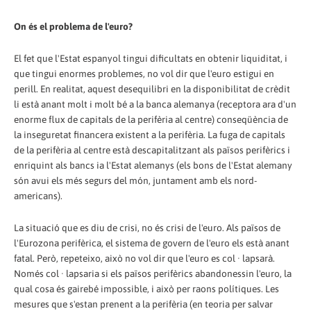
On és el problema de l'euro?
El fet que l'Estat espanyol tingui dificultats en obtenir liquiditat, i
que tingui enormes problemes, no vol dir que l'euro estigui en
perill. En realitat, aquest desequilibri en la disponibilitat de crèdit
li està anant molt i molt bé a la banca alemanya (receptora ara d'un
enorme flux de capitals de la perifèria al centre) conseqüència de
la inseguretat financera existent a la perifèria. La fuga de capitals
de la perifèria al centre està descapitalitzant als països perifèrics i
enriquint als bancs ia l'Estat alemanys (els bons de l'Estat alemany
són avui els més segurs del món, juntament amb els nord-
americans).
La situació que es diu de crisi, no és crisi de l'euro. Als països de
l'Eurozona perifèrica, el sistema de govern de l'euro els està anant
fatal. Però, repeteixo, això no vol dir que l'euro es col · lapsarà.
Només col · lapsaria si els països perifèrics abandonessin l'euro, la
qual cosa és gairebé impossible, i això per raons polítiques. Les
mesures que s'estan prenent a la perifèria (en teoria per salvar