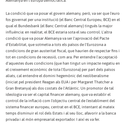
Alemanya en l'Europa democràtica.
La condició que va posar el govern alemany, però, va ser que l'euro
fos governat per una institució (el Banc Central Europeu, BCE) en el
qual el Bundesbank (el Banc Central alemany) tingués la major
influència: en realitat, el BCE estaria sota el seu control. L'altra
condició que va posar Alemanya va ser l'aprovació del Pacte
d'Estabilitat, que sotmetia a tots els països de l'Eurozona a
condicions de gran austeritat fiscal, que haurien de respectar fins i
tot en condicions de recessió, com ara. Per entendre l'acceptació
d'aquestes dues condicions (que han tingut un impacte negatiu en
el creixement econòmic de tota l'Eurozona) per part dels països
aliats, cal entendre el domini hegemònic del neoliberalisme
(iniciat pel president Reagan als EUA i per Margaret Thatcher a
Gran Bretanya) als dos costats de l'Atlàntic. Un promotor de tal
ideologia va ser el capital financer alemany, que va establir el
control de la inflació com l'objectiu central de l'establiment del
sistema financer europeu, centrat en el BCE, intentant al mateix
temps disminuir el rol dels Estats i al seu lloc, afavorir a la banca
privada i al món empresarial exportador. I així es va fer.