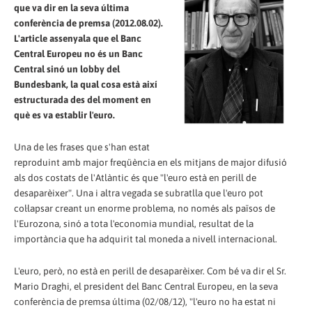
que va dir en la seva última
conferència de premsa (2012.08.02).
L'article assenyala que el Banc
Central Europeu no és un Banc
Central sinó un lobby del
Bundesbank, la qual cosa està així
estructurada des del moment en
què es va establir l'euro.
Una de les frases que s'han estat
reproduint amb major freqüència en els mitjans de major difusió
als dos costats de l'Atlàntic és que "l'euro està en perill de
desaparèixer". Una i altra vegada se subratlla que l'euro pot
col·lapsar creant un enorme problema, no només als països de
l'Eurozona, sinó a tota l'economia mundial, resultat de la
importància que ha adquirit tal moneda a nivell internacional.
L'euro, però, no està en perill de desaparèixer. Com bé va dir el Sr.
Mario Draghi, el president del Banc Central Europeu, en la seva
conferència de premsa última (02/08/12), "l'euro no ha estat ni