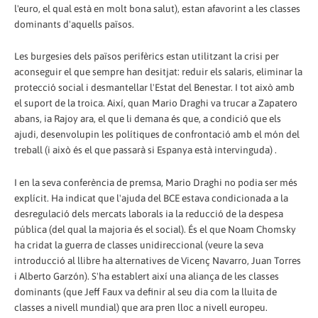
l'euro, el qual està en molt bona salut), estan afavorint a les classes
dominants d'aquells països.
Les burgesies dels països perifèrics estan utilitzant la crisi per
aconseguir el que sempre han desitjat: reduir els salaris, eliminar la
protecció social i desmantellar l'Estat del Benestar. I tot això amb
el suport de la troica. Així, quan Mario Draghi va trucar a Zapatero
abans, ia Rajoy ara, el que li demana és que, a condició que els
ajudi, desenvolupin les polítiques de confrontació amb el món del
treball (i això és el que passarà si Espanya està intervinguda) .
I en la seva conferència de premsa, Mario Draghi no podia ser més
explícit. Ha indicat que l'ajuda del BCE estava condicionada a la
desregulació dels mercats laborals ia la reducció de la despesa
pública (del qual la majoria és el social). És el que Noam Chomsky
ha cridat la guerra de classes unidireccional (veure la seva
introducció al llibre ha alternatives de Vicenç Navarro, Juan Torres
i Alberto Garzón). S'ha establert així una aliança de les classes
dominants (que Jeff Faux va definir al seu dia com la lluita de
classes a nivell mundial) que ara pren lloc a nivell europeu.