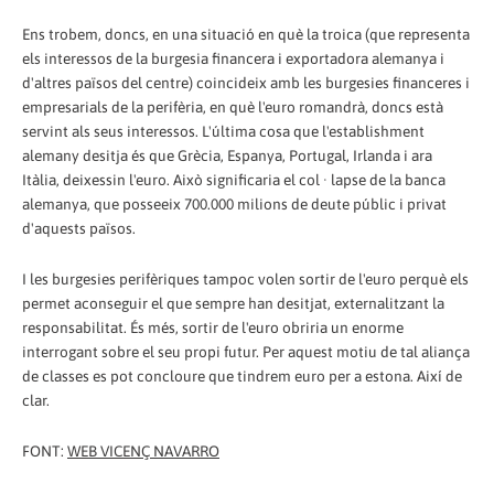
Ens trobem, doncs, en una situació en què la troica (que representa
els interessos de la burgesia financera i exportadora alemanya i
d'altres països del centre) coincideix amb les burgesies financeres i
empresarials de la perifèria, en què l'euro romandrà, doncs està
servint als seus interessos. L'última cosa que l'establishment
alemany desitja és que Grècia, Espanya, Portugal, Irlanda i ara
Itàlia, deixessin l'euro. Això significaria el col · lapse de la banca
alemanya, que posseeix 700.000 milions de deute públic i privat
d'aquests països.
I les burgesies perifèriques tampoc volen sortir de l'euro perquè els
permet aconseguir el que sempre han desitjat, externalitzant la
responsabilitat. És més, sortir de l'euro obriria un enorme
interrogant sobre el seu propi futur. Per aquest motiu de tal aliança
de classes es pot concloure que tindrem euro per a estona. Així de
clar.
FONT:
WEB VICENÇ NAVARRO