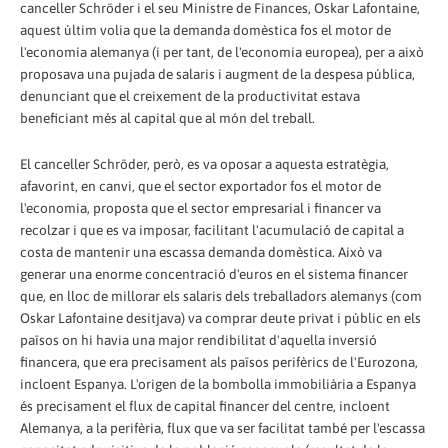
canceller Schröder i el seu Ministre de Finances, Oskar Lafontaine,
aquest últim volia que la demanda domèstica fos el motor de
l'economia alemanya (i per tant, de l'economia europea), per a això
proposava una pujada de salaris i augment de la despesa pública,
denunciant que el creixement de la productivitat estava
beneficiant més al capital que al món del treball.
El canceller Schröder, però, es va oposar a aquesta estratègia,
afavorint, en canvi, que el sector exportador fos el motor de
l'economia, proposta que el sector empresarial i financer va
recolzar i que es va imposar, facilitant l'acumulació de capital a
costa de mantenir una escassa demanda domèstica. Això va
generar una enorme concentració d'euros en el sistema financer
que, en lloc de millorar els salaris dels treballadors alemanys (com
Oskar Lafontaine desitjava) va comprar deute privat i públic en els
països on hi havia una major rendibilitat d'aquella inversió
financera, que era precisament als països perifèrics de l'Eurozona,
incloent Espanya. L'origen de la bombolla immobiliària a Espanya
és precisament el flux de capital financer del centre, incloent
Alemanya, a la perifèria, flux que va ser facilitat també per l'escassa