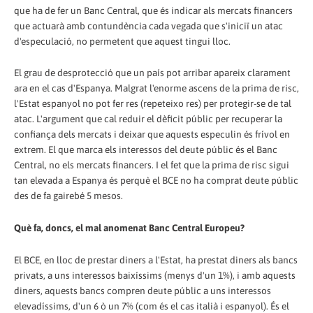
que ha de fer un Banc Central, que és indicar als mercats financers
que actuarà amb contundència cada vegada que s'iniciï un atac
d'especulació, no permetent que aquest tingui lloc.
El grau de desprotecció que un país pot arribar apareix clarament
ara en el cas d'Espanya. Malgrat l'enorme ascens de la prima de risc,
l'Estat espanyol no pot fer res (repeteixo res) per protegir-se de tal
atac. L'argument que cal reduir el dèficit públic per recuperar la
confiança dels mercats i deixar que aquests especulin és frívol en
extrem. El que marca els interessos del deute públic és el Banc
Central, no els mercats financers. I el fet que la prima de risc sigui
tan elevada a Espanya és perquè el BCE no ha comprat deute públic
des de fa gairebé 5 mesos.
Què fa, doncs, el mal anomenat Banc Central Europeu?
El BCE, en lloc de prestar diners a l'Estat, ha prestat diners als bancs
privats, a uns interessos baixíssims (menys d'un 1%), i amb aquests
diners, aquests bancs compren deute públic a uns interessos
elevadíssims, d'un 6 ò un 7% (com és el cas italià i espanyol). És el