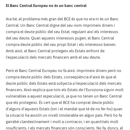
El Banc Central Europeu no és un banc central
Ara bé, el problema més gran del BCE és que no era ni és un Banc
Central. Un Banc Central digne del seu nom imprimeix diners i
compra el deute públic del seu Estat, regulant així els interessos
del seu deute. Quan aquests interessos pugen, el Banc Central
compra deute públic del seu propi Estat i els interessos baixen.
Amb això, el Banc Central protegeix els Estats enfront de
l'especulació dels mercats financers amb el seu deute.
Però el Banc Central Europeu no fa això. Imprimeix diners però no
compra deute públic dels Estats, conseqüència d'això és que el
deute públic dels Estats està subjecta a l'especulació dels mercats
financers. Això explica que tots els Estats de l'Eurozona siguin molt
vulnerables a aquest especulació, ja que no tenen un Banc Central
que els protegeixi. És cert que el BCE ha comprat deute públic
d'alguns d'aquests Estats (tot i el mandat que té de no fer-ho) quan
la situació ha assolit un nivell intolerable en algun país. Però ho fa
gairebé clandestinament i molt a contracor, i en quantitats molt
insuficients. I els mercats financers són conscients. No fa, doncs, el