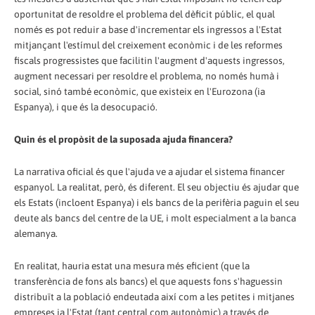
oportunitat de resoldre el problema del dèficit públic, el qual
només es pot reduir a base d'incrementar els ingressos a l'Estat
mitjançant l'estímul del creixement econòmic i de les reformes
fiscals progressistes que facilitin l'augment d'aquests ingressos,
augment necessari per resoldre el problema, no només humà i
social, sinó també econòmic, que existeix en l'Eurozona (ia
Espanya), i que és la desocupació.
Quin és el propòsit de la suposada ajuda financera?
La narrativa oficial és que l'ajuda ve a ajudar el sistema financer
espanyol. La realitat, però, és diferent. El seu objectiu és ajudar que
els Estats (incloent Espanya) i els bancs de la perifèria paguin el seu
deute als bancs del centre de la UE, i molt especialment a la banca
alemanya.
En realitat, hauria estat una mesura més eficient (que la
transferència de fons als bancs) el que aquests fons s'haguessin
distribuït a la població endeutada així com a les petites i mitjanes
empreses ia l'Estat (tant central com autonòmic) a través de