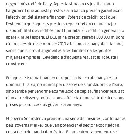
negoci més rodó de l'any. Aquesta situació es justifica amb
l'argument que aquests préstecs a la banca privada garanteixen
l'efectivitat del sistema financer i l'oferta de crèdit, tot i que
l'evidència que aquests préstecs repercuteixin en una major
disponibilitat de crèdit és molt limitada. El crèdit, en general, no
apareix ni se l'espera. El BCE ja ha prestat gairebé 500.000 milions
d'euros des de desembre de 2011 a la banca espanyola i italiana,
sense que el crèdit augmentés a les famílies oa les petites i
mitjanes empreses. L'evidència d'aquesta realitat és robusta i
convincent.
En aquest sistema financer europeu, la banca alemanya és la
dominant i això, no només per disseny dels fundadors de l'euro,
sinó també per l'enorme acumulació de capital financer resultat
d'un altre disseny polític, conseqüència d'una sèrie de decisions
preses pels successius governs alemanys.
El govern Schröder va prendre una sèrie de mesures, continuades
pels governs Merkel, que van potenciar el sector exportador a
costa de la demanda domèstica. En un enfrontament entre el