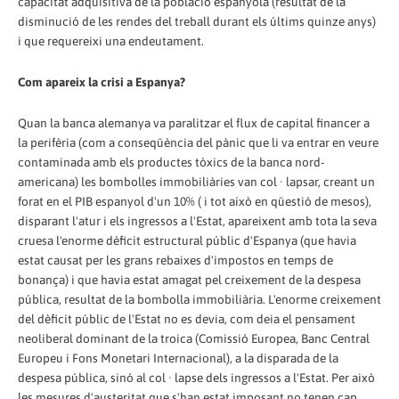
capacitat adquisitiva de la població espanyola (resultat de la
disminució de les rendes del treball durant els últims quinze anys)
i que requereixi una endeutament.
Com apareix la crisi a Espanya?
Quan la banca alemanya va paralitzar el flux de capital financer a
la perifèria (com a conseqüència del pànic que li va entrar en veure
contaminada amb els productes tòxics de la banca nord-
americana) les bombolles immobiliàries van col · lapsar, creant un
forat en el PIB espanyol d'un 10% ( i tot això en qüestió de mesos),
disparant l'atur i els ingressos a l'Estat, apareixent amb tota la seva
cruesa l'enorme dèficit estructural públic d'Espanya (que havia
estat causat per les grans rebaixes d'impostos en temps de
bonança) i que havia estat amagat pel creixement de la despesa
pública, resultat de la bombolla immobiliària. L'enorme creixement
del dèficit públic de l'Estat no es devia, com deia el pensament
neoliberal dominant de la troica (Comissió Europea, Banc Central
Europeu i Fons Monetari Internacional), a la disparada de la
despesa pública, sinó al col · lapse dels ingressos a l'Estat. Per això
les mesures d'austeritat que s'han estat imposant no tenen cap