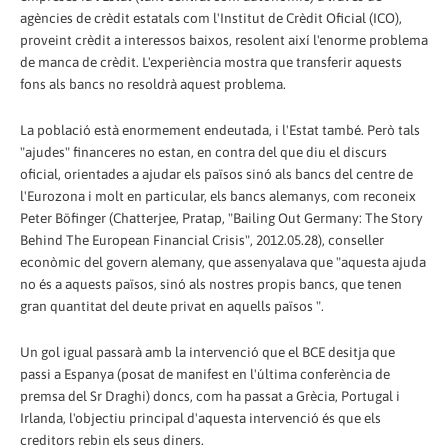
agències de crèdit estatals com l'Institut de Crèdit Oficial (ICO),
proveint crèdit a interessos baixos, resolent així l'enorme problema
de manca de crèdit. L'experiència mostra que transferir aquests
fons als bancs no resoldrà aquest problema.
La població està enormement endeutada, i l'Estat també. Però tals
"ajudes" financeres no estan, en contra del que diu el discurs
oficial, orientades a ajudar els països sinó als bancs del centre de
l'Eurozona i molt en particular, els bancs alemanys, com reconeix
Peter Böfinger (Chatterjee, Pratap, "Bailing Out Germany: The Story
Behind The European Financial Crisis", 2012.05.28), conseller
econòmic del govern alemany, que assenyalava que "aquesta ajuda
no és a aquests països, sinó als nostres propis bancs, que tenen
gran quantitat del deute privat en aquells països ".
Un gol igual passarà amb la intervenció que el BCE desitja que
passi a Espanya (posat de manifest en l'última conferència de
premsa del Sr Draghi) doncs, com ha passat a Grècia, Portugal i
Irlanda, l'objectiu principal d'aquesta intervenció és que els
creditors rebin els seus diners.