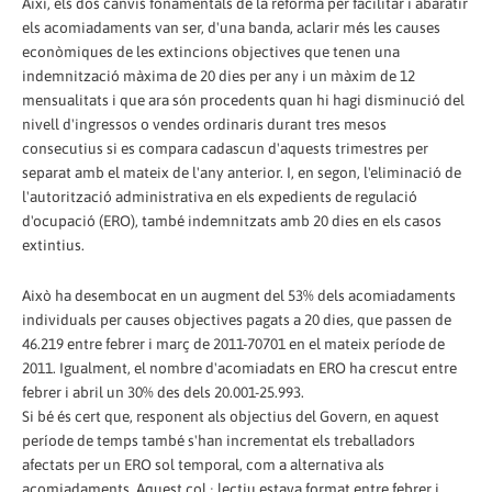
Així, els dos canvis fonamentals de la reforma per facilitar i abaratir
els acomiadaments van ser, d'una banda, aclarir més les causes
econòmiques de les extincions objectives que tenen una
indemnització màxima de 20 dies per any i un màxim de 12
mensualitats i que ara són procedents quan hi hagi disminució del
nivell d'ingressos o vendes ordinaris durant tres mesos
consecutius si es compara cadascun d'aquests trimestres per
separat amb el mateix de l'any anterior. I, en segon, l'eliminació de
l'autorització administrativa en els expedients de regulació
d'ocupació (ERO), també indemnitzats amb 20 dies en els casos
extintius.
Això ha desembocat en un augment del 53% dels acomiadaments
individuals per causes objectives pagats a 20 dies, que passen de
46.219 entre febrer i març de 2011-70701 en el mateix període de
2011. Igualment, el nombre d'acomiadats en ERO ha crescut entre
febrer i abril un 30% des dels 20.001-25.993.
Si bé és cert que, responent als objectius del Govern, en aquest
període de temps també s'han incrementat els treballadors
afectats per un ERO sol temporal, com a alternativa als
acomiadaments. Aquest col · lectiu estava format entre febrer i