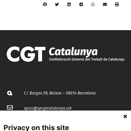
C/ Burgos 59, Baixos – 08014 Barcelona
spccc@
spcgtcatalunya.cat
935 120 481
Privacy on this site