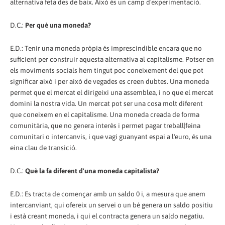
alternativa feta des de baix. Això és un camp d'experimentació.
D.C.:
Per què una moneda?
E.D.: Tenir una moneda pròpia és imprescindible encara que no
suficient per construir aquesta alternativa al capitalisme. Potser en
els moviments socials hem tingut poc coneixement del que pot
significar això i per això de vegades es creen dubtes. Una moneda
permet que el mercat el dirigeixi una assemblea, i no que el mercat
domini la nostra vida. Un mercat pot ser una cosa molt diferent
que coneixem en el capitalisme. Una moneda creada de forma
comunitària, que no genera interès i permet pagar treball|feina
comunitari o intercanvis, i que vagi guanyant espai a l'euro, és una
eina clau de transició.
D.C.:
Què la fa diferent d'una moneda capitalista?
E.D.: Es tracta de començar amb un saldo 0 i, a mesura que anem
intercanviant, qui ofereix un servei o un bé genera un saldo positiu
i està creant moneda, i qui el contracta genera un saldo negatiu.