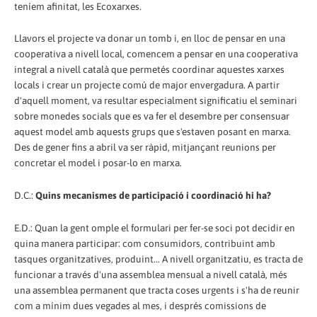
teníem afinitat, les Ecoxarxes.
Llavors el projecte va donar un tomb i, en lloc de pensar en una
cooperativa a nivell local, comencem a pensar en una cooperativa
integral a nivell català que permetés coordinar aquestes xarxes
locals i crear un projecte comú de major envergadura. A partir
d'aquell moment, va resultar especialment significatiu el seminari
sobre monedes socials que es va fer el desembre per consensuar
aquest model amb aquests grups que s'estaven posant en marxa.
Des de gener fins a abril va ser ràpid, mitjançant reunions per
concretar el model i posar-lo en marxa.
D.C.:
Quins mecanismes de participació i coordinació hi ha?
E.D.: Quan la gent omple el formulari per fer-se soci pot decidir en
quina manera participar: com consumidors, contribuint amb
tasques organitzatives, produint... A nivell organitzatiu, es tracta de
funcionar a través d'una assemblea mensual a nivell català, més
una assemblea permanent que tracta coses urgents i s'ha de reunir
com a mínim dues vegades al mes, i després comissions de