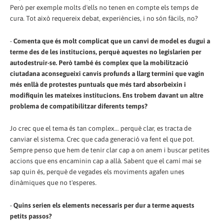
Però per exemple molts d'ells no tenen en compte els temps de
cura. Tot això requereix debat, experiències, i no són fàcils, no?
-
Comenta que és molt complicat que un canvi de model es dugui a
terme des de les institucions, perquè aquestes no legislarien per
autodestruir-se. Però també és complex que la mobilització
ciutadana aconsegueixi canvis profunds a llarg termini que vagin
més enllà de protestes puntuals que més tard absorbeixin i
modifiquin les mateixes institucions. Ens trobem davant un altre
problema de compatibilitzar diferents temps?
Jo crec que el tema és tan complex... perquè clar, es tracta de
canviar el sistema. Crec que cada generació va fent el que pot.
Sempre penso que hem de tenir clar cap a on anem i buscar petites
accions que ens encaminin cap a allà. Sabent que el camí mai se
sap quin és, perquè de vegades els moviments agafen unes
dinàmiques que no t'esperes.
-
Quins serien els elements necessaris per dur a terme aquests
petits passos?