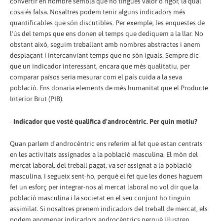
convertir en nombre sembla que no tingués valor o rigor, la qual
cosa és falsa. Nosaltres podem tenir alguns indicadors més
quantificables que són discutibles. Per exemple, les enquestes de
l'ús del temps que ens donen el temps que dediquem a la llar. No
obstant això, seguim treballant amb nombres abstractes i anem
desplaçant i intercanviant temps que no són iguals. Sempre dic
que un indicador interessant, encara que més qualitatiu, per
comparar països seria mesurar com el país cuida a la seva
població. Ens donaria elements de més humanitat que el Producte
Interior Brut (PIB).
-
Indicador que vostè qualifica d'androcèntric. Per quin motiu?
Quan parlem d'androcèntric ens referim al fet que estan centrats
en les activitats assignades a la població masculina. El món del
mercat laboral, del treball pagat, va ser assignat a la població
masculina. I segueix sent-ho, perquè el fet que les dones haguem
fet un esforç per integrar-nos al mercat laboral no vol dir que la
població masculina i la societat en el seu conjunt ho tinguin
assimilat. Si nosaltres prenem indicadors del treball de mercat, els
podem anomenar indicadors androcèntrics perquè il·lustren