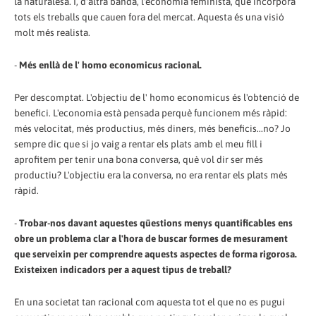
la naturalesa. I, d'altra banda, l'economia feminista, que incorpora
tots els treballs que cauen fora del mercat. Aquesta és una visió
molt més realista.
-
Més enllà de l' homo economicus racional.
Per descomptat. L'objectiu de l' homo economicus és l'obtenció de
benefici. L'economia està pensada perquè funcionem més ràpid:
més velocitat, més productius, més diners, més beneficis...no? Jo
sempre dic que si jo vaig a rentar els plats amb el meu fill i
aprofitem per tenir una bona conversa, què vol dir ser més
productiu? L'objectiu era la conversa, no era rentar els plats més
ràpid.
-
Trobar-nos davant aquestes qüestions menys quantificables ens
obre un problema clar a l'hora de buscar formes de mesurament
que serveixin per comprendre aquests aspectes de forma rigorosa.
Existeixen indicadors per a aquest tipus de treball?
En una societat tan racional com aquesta tot el que no es pugui