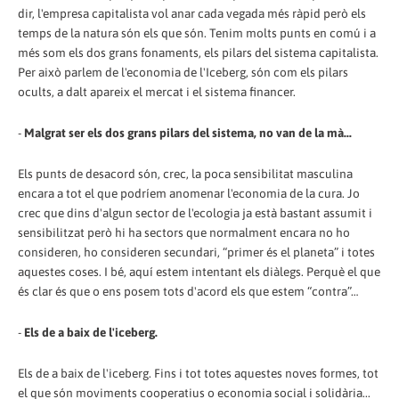
dir, l'empresa capitalista vol anar cada vegada més ràpid però els
temps de la natura són els que són. Tenim molts punts en comú i a
més som els dos grans fonaments, els pilars del sistema capitalista.
Per això parlem de l'economia de l'Iceberg, són com els pilars
ocults, a dalt apareix el mercat i el sistema financer.
-
Malgrat ser els dos grans pilars del sistema, no van de la mà...
Els punts de desacord són, crec, la poca sensibilitat masculina
encara a tot el que podríem anomenar l'economia de la cura. Jo
crec que dins d'algun sector de l'ecologia ja està bastant assumit i
sensibilitzat però hi ha sectors que normalment encara no ho
consideren, ho consideren secundari, “primer és el planeta” i totes
aquestes coses. I bé, aquí estem intentant els diàlegs. Perquè el que
és clar és que o ens posem tots d'acord els que estem “contra”…
-
Els de a baix de l'iceberg.
Els de a baix de l'iceberg. Fins i tot totes aquestes noves formes, tot
el que són moviments cooperatius o economia social i solidària...