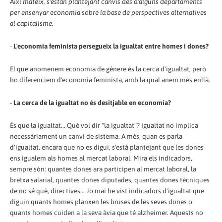
Així mateix, s'estan plantejant canvis des d'alguns departaments
per ensenyar economia sobre la base de perspectives alternatives
al capitalisme.
-
L'economia feminista persegueix la igualtat entre homes i dones?
El que anomenem economia de gènere és la cerca d'igualtat, però
ho diferenciem d'economia feminista, amb la qual anem més enllà.
-
La cerca de la igualtat no és desitjable en economia?
És que la igualtat... Què vol dir "la igualtat"? Igualtat no implica
necessàriament un canvi de sistema. A més, quan es parla
d'igualtat, encara que no es digui, s'està plantejant que les dones
ens igualem als homes al mercat laboral. Mira els indicadors,
sempre són: quantes dones ara participen al mercat laboral, la
bretxa salarial, quantes dones diputades, quantes dones tècniques
de no sé què, directives... Jo mai he vist indicadors d'igualtat que
diguin quants homes planxen les bruses de les seves dones o
quants homes cuiden a la seva àvia que té alzheimer. Aquests no