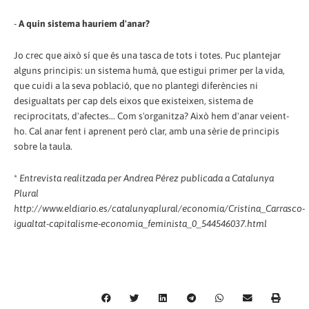
-
A quin sistema hauríem d'anar?
Jo crec que això sí que és una tasca de tots i totes. Puc plantejar
alguns principis: un sistema humà, que estigui primer per la vida,
que cuidi a la seva població, que no plantegi diferències ni
desigualtats per cap dels eixos que existeixen, sistema de
reciprocitats, d'afectes... Com s'organitza? Això hem d'anar veient-
ho. Cal anar fent i aprenent però clar, amb una sèrie de principis
sobre la taula.
*
Entrevista realitzada per Andrea Pérez publicada a Catalunya
Plural
http://www.eldiario.es/catalunyaplural/economia/Cristina_Carrasco-
igualtat-capitalisme-economia_feminista_0_544546037.html