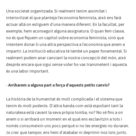
Una societat organitzada. Si realment tenim assimilat i
interioritzat el que planteja l'economia feminista, això ens farà
actuar allà on estiguem d'una manera diferent. En la facultat, per
exemple, hem aconseguit alguna assignatura. O quan fem classe,
no és que fiquem un capítol sobre economia feminista, sinó que
intentem donar-li una altra perspectiva a l'economia que anem a
impartir. La institució educativa té també un paper fonamental. Si
realment podem anar canviant la nostra concepció del món, això
després encara que sigui sense voler ho vas transmetent i aquesta
és una labor important.
-
Arribarem a alguna part a força d'aquests petits canvis?
La història de la humanitat és molt complicada i el sistema que
tenim és molt poderós. D'altra banda com està espoliant tant la
naturalesa està cavant la seva pròpia tomba, no? No sé fins a on
anem o si arribarà un moment en el qual ens esclavitzin a tots i
només consumeixin uns pocs perquè si no les energies no duraran.
Jo crec que tampoc ens hem d'atabalar ni deprimir-nos tots junts.