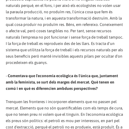
naturals perquè, en el fons, i per això els ecologistes no volen usar
la paraula producció, no produïm res, l'única cosa que fem és
transformar la natura, i en aquesta transformació destruïm. Amb la
qual cosa produir no produïm res. Béns, em refereixo. Coneixement
o afecte val, però coses tangibles no. Per tant, sense recursos
naturals l'empresa no pot funcionar i sense força de treball tampoc.
I la força de treball es reprodueix des de les llars. Es tracta d'un
sistema que utilitza la força de treball i els recursos naturals per als
seus beneficis però manté invisibles aquests pilars per ocultar d'on
procedeixen els guanys.
-
Comentava que l'economia ecològica és l'única que, juntament
amb la feminista, se surt dels marges del mercat. Què tenen en
comú i en què es diferencien ambdues perspectives?
Trenquen les fronteres i incorporen elements que no passen pel
mercat. Elements que no són quantificables com els temps de cura,
que no tenen preu ni volem que el tinguin. En l'economia ecològica
els preus són polítics: el petroli es mou per interessos, en part pel
cost d'extracció, perquè el petroli no es produeix, està produït. És a