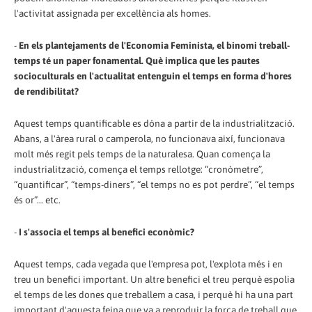
l'activitat assignada per excel·lència als homes.
-
En els plantejaments de l'Economia Feminista, el binomi treball-
temps té un paper fonamental. Què implica que les pautes
socioculturals en l'actualitat entenguin el temps en forma d'hores
de rendibilitat?
Aquest temps quantificable es dóna a partir de la industrialització.
Abans, a l'àrea rural o camperola, no funcionava així, funcionava
molt més regit pels temps de la naturalesa. Quan comença la
industrialització, comença el temps rellotge: “cronòmetre”,
“quantificar”, “temps-diners”, “el temps no es pot perdre”, “el temps
és or”... etc.
-
I s'associa el temps al benefici econòmic?
Aquest temps, cada vegada que l'empresa pot, l'explota més i en
treu un benefici important. Un altre benefici el treu perquè espolia
el temps de les dones que treballem a casa, i perquè hi ha una part
important d'aquesta feina que va a reproduir la força de treball que