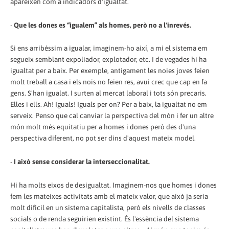
apareixen com a indicadors d'igualtat.
-
Que les dones es “igualem” als homes, però no a l'inrevés.
Si ens arribéssim a igualar, imaginem-ho així, a mi el sistema em
segueix semblant expoliador, explotador, etc. I de vegades hi ha
igualtat per a baix. Per exemple, antigament les noies joves feien
molt treball a casa i els nois no feien res, avui crec que cap en fa
gens. S'han igualat. I surten al mercat laboral i tots són precaris.
Elles i ells. Ah! Iguals! Iguals per on? Per a baix, la igualtat no em
serveix. Penso que cal canviar la perspectiva del món i fer un altre
món molt més equitatiu per a homes i dones però des d'una
perspectiva diferent, no pot ser dins d'aquest mateix model.
-
I això sense considerar la interseccionalitat.
Hi ha molts eixos de desigualtat. Imaginem-nos que homes i dones
fem les mateixes activitats amb el mateix valor, que això ja seria
molt difícil en un sistema capitalista, però els nivells de classes
socials o de renda seguirien existint. És l'essència del sistema