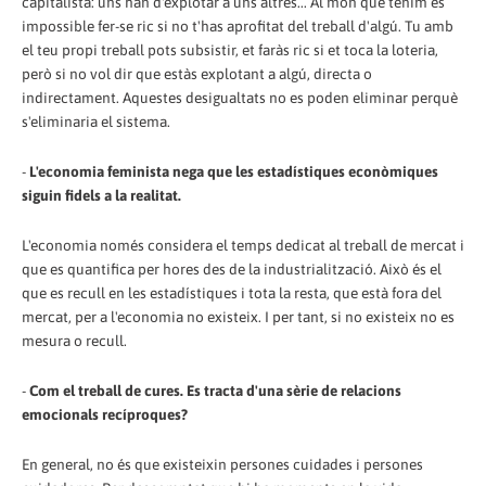
capitalista: uns han d'explotar a uns altres... Al món que tenim és
impossible fer-se ric si no t'has aprofitat del treball d'algú. Tu amb
el teu propi treball pots subsistir, et faràs ric si et toca la loteria,
però si no vol dir que estàs explotant a algú, directa o
indirectament. Aquestes desigualtats no es poden eliminar perquè
s'eliminaria el sistema.
-
L'economia feminista nega que les estadístiques econòmiques
siguin fidels a la realitat.
L'economia només considera el temps dedicat al treball de mercat i
que es quantifica per hores des de la industrialització. Això és el
que es recull en les estadístiques i tota la resta, que està fora del
mercat, per a l'economia no existeix. I per tant, si no existeix no es
mesura o recull.
-
Com el treball de cures. Es tracta d'una sèrie de relacions
emocionals recíproques?
En general, no és que existeixin persones cuidades i persones