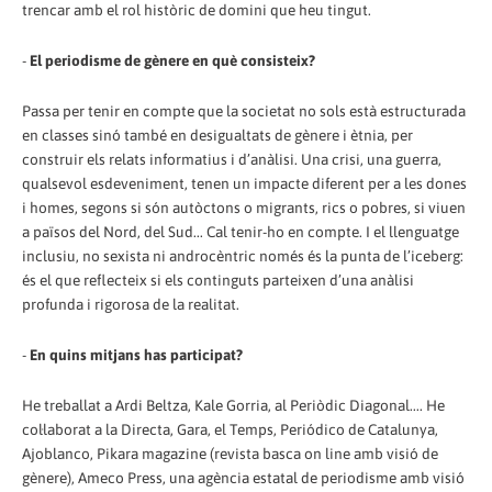
trencar amb el rol històric de domini que heu tingut.
-
El periodisme de gènere en què consisteix?
Passa per tenir en compte que la societat no sols està estructurada
en classes sinó també en desigualtats de gènere i ètnia, per
construir els relats informatius i d’anàlisi. Una crisi, una guerra,
qualsevol esdeveniment, tenen un impacte diferent per a les dones
i homes, segons si són autòctons o migrants, rics o pobres, si viuen
a països del Nord, del Sud... Cal tenir-ho en compte. I el llenguatge
inclusiu, no sexista ni androcèntric només és la punta de l’iceberg:
és el que reflecteix si els continguts parteixen d’una anàlisi
profunda i rigorosa de la realitat.
-
En quins mitjans has participat?
He treballat a Ardi Beltza, Kale Gorria, al Periòdic Diagonal.... He
col·laborat a la Directa, Gara, el Temps, Periódico de Catalunya,
Ajoblanco, Pikara magazine (revista basca on line amb visió de
gènere), Ameco Press, una agència estatal de periodisme amb visió