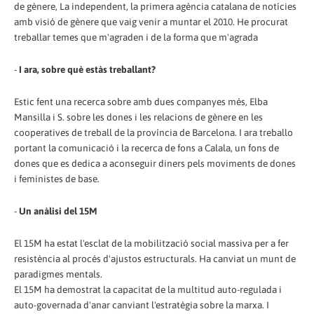
de gènere, La independent, la primera agència catalana de notícies
amb visió de gènere que vaig venir a muntar el 2010. He procurat
treballar temes que m'agraden i de la forma que m'agrada
-
I ara, sobre què estàs treballant?
Estic fent una recerca sobre amb dues companyes més, Elba
Mansilla i S. sobre les dones i les relacions de gènere en les
cooperatives de treball de la província de Barcelona. I ara treballo
portant la comunicació i la recerca de fons a Calala, un fons de
dones que es dedica a aconseguir diners pels moviments de dones
i feministes de base.
-
Un anàlisi del 15M
El 15M ha estat l'esclat de la mobilització social massiva per a fer
resistència al procés d'ajustos estructurals. Ha canviat un munt de
paradigmes mentals.
El 15M ha demostrat la capacitat de la multitud auto-regulada i
auto-governada d'anar canviant l'estratègia sobre la marxa. I