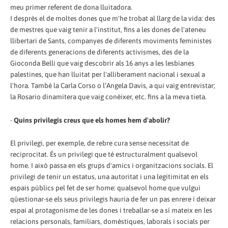
meu primer referent de dona lluitadora.
I desprès el de moltes dones que m'he trobat al llarg de la vida: des
de mestres que vaig tenir a l'institut, fins a les dones de l'ateneu
llibertari de Sants, companyes de diferents moviments feministes
de diferents generacions de diferents activismes, des de la
Gioconda Belli que vaig descobrir als 16 anys a les lesbianes
palestines, que han lluitat per l'alliberament nacional i sexual a
l'hora. També la Carla Corso o l’Angela Davis, a qui vaig entrevistar;
la Rosario dinamitera que vaig conèixer, etc. fins a la meva tieta.
-
Quins privilegis creus que els homes hem d'abolir?
El privilegi, per exemple, de rebre cura sense necessitat de
reciprocitat. És un privilegi que té estructuralment qualsevol
home. I això passa en els grups d'amics i organitzacions socials. El
privilegi de tenir un estatus, una autoritat i una legitimitat en els
espais públics pel fet de ser home: qualsevol home que vulgui
qüestionar-se els seus privilegis hauria de fer un pas enrere i deixar
espai al protagonisme de les dones i treballar-se a sí mateix en les
relacions personals, familiars, domèstiques, laborals i socials per