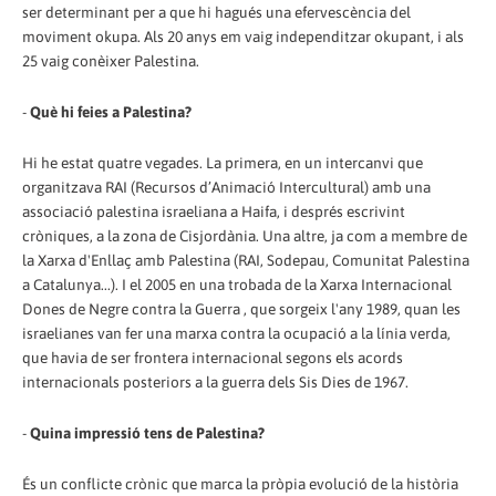
ser determinant per a que hi hagués una efervescència del
moviment okupa. Als 20 anys em vaig independitzar okupant, i als
25 vaig conèixer Palestina.
-
Què hi feies a Palestina?
Hi he estat quatre vegades. La primera, en un intercanvi que
organitzava RAI (Recursos d’Animació Intercultural) amb una
associació palestina israeliana a Haifa, i després escrivint
cròniques, a la zona de Cisjordània. Una altre, ja com a membre de
la Xarxa d'Enllaç amb Palestina (RAI, Sodepau, Comunitat Palestina
a Catalunya...). I el 2005 en una trobada de la Xarxa Internacional
Dones de Negre contra la Guerra , que sorgeix l'any 1989, quan les
israelianes van fer una marxa contra la ocupació a la línia verda,
que havia de ser frontera internacional segons els acords
internacionals posteriors a la guerra dels Sis Dies de 1967.
-
Quina impressió tens de Palestina?
És un conflicte crònic que marca la pròpia evolució de la història