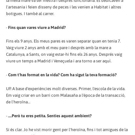
la meva mare va ser mestra i desprès funcionària. Es dedicaven a
l'artesania i feien disseny de peces i les venien a Habitat i altres
botigues. I també al carrer.
-
Fins quan vares viure a Madrid?
Fins els 9 anys. Els meus pares es varen separar quan en tenia 7.
Vaig viure 2 anys amb el meu pare i després amb la mare a
Catalunya, a Sants, on vaig estar-hi fins els 26 anys. Després vaig
viure un temps a Madrid i Veneçuela i ara torno a ser aquí.
-
Com t'has format en la vida? Com ha sigut la teva formació?
Uf! A base d'experiències molt diverses. Primer, l'escola de la vida.
Em vaig criar en un barri com Malasaña a l'època de la transacció,
de l'heroïna...
-
....Però tu eres petita. Senties aquest ambient?
Si és clar. Jo he vist morir gent per l'heroïna, fins i tot amigues de la