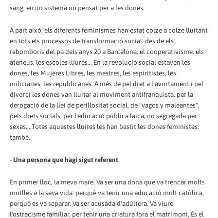
sang, en un sistema no pensat per a les dones.
A part això, els diferents feminismes han estat colze a colze lluitant
en tots els processos de transformació social: des de els
rebomboris del pa dels anys 20 a Barcelona, el cooperativisme, els
ateneus, les escoles lliures... En la revolució social estaven les
dones, les Mujeres Libres, les mestres, les espiritistes, les
milicianes, les republicanes. A més de pel dret a l'avortament i pel
divorci les dones van lluitar al moviment antifranquista, per la
derogació de la llei de perillositat social, de "vagos y maleantes",
pels drets socials, per l'educació pública laica, no segregada per
sexes....Totes aquestes lluites les han bastit les dones feministes,
també.
-
Una persona que hagi sigut referent
En primer lloc, la meva mare. Va ser una dona que va trencar molts
motlles a la seva vida: perquè va tenir una educació molt catòlica,
perquè es va separar. Va ser acusada d'adúltera. Va viure
l'ostracisme familiar, per tenir una criatura fora el matrimoni. És el