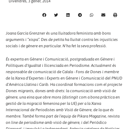
Divendres, 3 gener, 2014
Joana García Grenzner és una lluitadora feminista amb bons
arguments i “xispa”. Des de petita ha lluitat contra les injustícies
socials i de gènere en particular. N'ha fet la seva professió.
És experta en Gènere i Comunicació, postgraduada en Gènere i
Polítiques d'Igualtat i llicenciada en Periodisme. Actualment és
responsable de comunicació de Calala - Fons de Dones i membre
de la Xarxa d'Expertes i Experts en Gènere i Comunicació del PNUD
d'Amèrica Llatina i Carib. Ha coordinat formacions com el projecte
Dones migrants, dones amb drets: la comunicació amb visió de
gènere, una eina que obre mons (distingit com a bona pràctica en
gestió de la migració femenina per la UE) per a la Xarxa
Internacional de Periodistes amb Visió de Gènere, de la que és
membre. També forma part de l'equip de Pikara Magazine, revista
on line de periodisme amb visió de gènere, i del Periódico
Diagonal, i impulsà La Independent, Agència catalana de Notícies