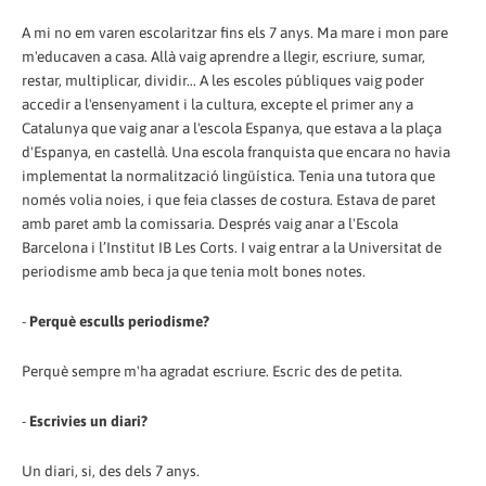
A mi no em varen escolaritzar fins els 7 anys. Ma mare i mon pare
m'educaven a casa. Allà vaig aprendre a llegir, escriure, sumar,
restar, multiplicar, dividir... A les escoles públiques vaig poder
accedir a l'ensenyament i la cultura, excepte el primer any a
Catalunya que vaig anar a l'escola Espanya, que estava a la plaça
d'Espanya, en castellà. Una escola franquista que encara no havia
implementat la normalització lingüística. Tenia una tutora que
només volia noies, i que feia classes de costura. Estava de paret
amb paret amb la comissaria. Després vaig anar a l'Escola
Barcelona i l’Institut IB Les Corts. I vaig entrar a la Universitat de
periodisme amb beca ja que tenia molt bones notes.
-
Perquè esculls periodisme?
Perquè sempre m'ha agradat escriure. Escric des de petita.
-
Escrivies un diari?
Un diari, si, des dels 7 anys.