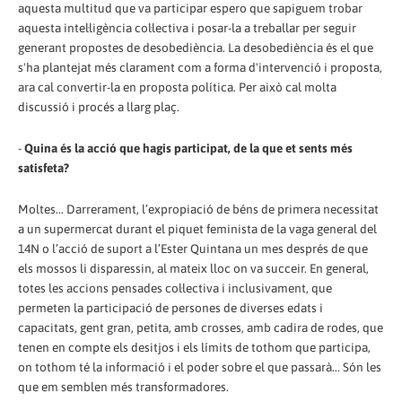
aquesta multitud que va participar espero que sapiguem trobar
aquesta intel·ligència col·lectiva i posar-la a treballar per seguir
generant propostes de desobediència. La desobediència és el que
s'ha plantejat més clarament com a forma d'intervenció i proposta,
ara cal convertir-la en proposta política. Per això cal molta
discussió i procés a llarg plaç.
-
Quina és la acció que hagis participat, de la que et sents més
satisfeta?
Moltes... Darrerament, l’expropiació de béns de primera necessitat
a un supermercat durant el piquet feminista de la vaga general del
14N o l’acció de suport a l’Ester Quintana un mes després de que
els mossos li disparessin, al mateix lloc on va succeir. En general,
totes les accions pensades col·lectiva i inclusivament, que
permeten la participació de persones de diverses edats i
capacitats, gent gran, petita, amb crosses, amb cadira de rodes, que
tenen en compte els desitjos i els límits de tothom que participa,
on tothom té la informació i el poder sobre el que passarà... Són les
que em semblen més transformadores.