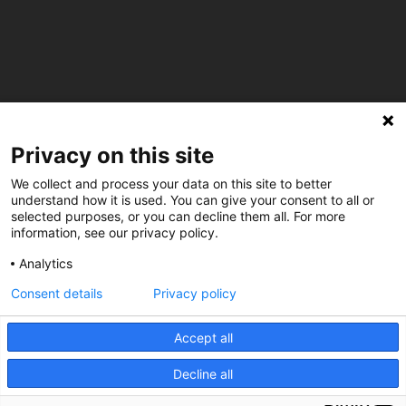
C/ Burgos 59, Baixos – 08014 Barcelona
Privacy on this site
spccc@
spcgtcatalunya.cat
We collect and process your data on this site to better
understand how it is used. You can give your consent to all or
935 120 481
selected purposes, or you can decline them all. For more
information, see our privacy policy.
@CGTCatalunya
Analytics
Consent details
Privacy policy
cgtcatalunya
CGTCatalunya
Accept all
cgtcatalunya
Decline all