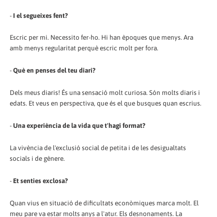
-
I el segueixes fent?
Escric per mi. Necessito fer-ho. Hi han èpoques que menys. Ara
amb menys regularitat perquè escric molt per fora.
-
Què en penses del teu diari?
Dels meus diaris! És una sensació molt curiosa. Són molts diaris i
edats. Et veus en perspectiva, que és el que busques quan escrius.
-
Una experiència de la vida que t'hagi format?
La vivència de l'exclusió social de petita i de les desigualtats
socials i de gènere.
-
Et senties exclosa?
Quan vius en situació de dificultats econòmiques marca molt. El
meu pare va estar molts anys a l'atur. Els desnonaments. La