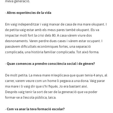
meva generació.
-
Altres experiències de la vida
Em vaig independitzar i vaig marxar de casa de ma mare okupant. I
de petita vaig estar amb els meus pares també okupant. Els va
impactar molt fort la crisi dels 80. A casa vàrem viure dos
desnonaments. Varen perdre dues cases i vàrem estar ocupant. I
passàvem dificultats econòmiques fortes, una separació
complicada, una història familiar complicada. Tot això forma.
-
Quan comences a prendre consciència social i de gènere?
De molt petita. La meva mare m'explicava que quan tenia 4 anys, al
carrer, varem veure com un home li pegava a una dona. Vaig parar
ma mare i li vaig dir que s'hi fiqués. Jo era bastant així.
Desprès vaig tenir la sort de ser de la generació que va poder
formar-se a l'escola pública, laica.
-
Com va anar la teva formació escolar?