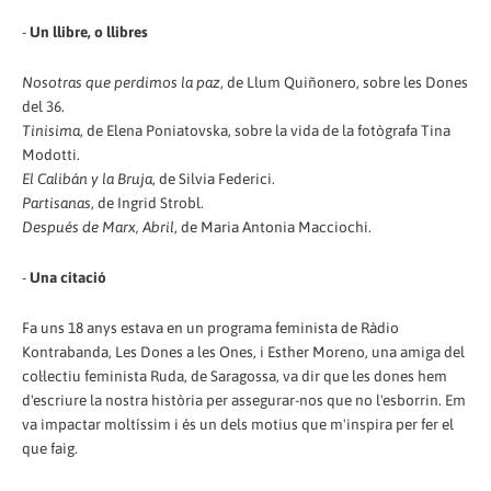
-
Un llibre, o llibres
Nosotras que perdimos la paz
, de Llum Quiñonero, sobre les Dones
del 36.
Tinisima
, de Elena Poniatovska, sobre la vida de la fotògrafa Tina
Modotti.
El Calibán y la Bruja
, de Silvia Federici.
Partisanas
, de Ingrid Strobl.
Después de Marx, Abril
, de Maria Antonia Macciochi.
-
Una citació
Fa uns 18 anys estava en un programa feminista de Ràdio
Kontrabanda, Les Dones a les Ones, i Esther Moreno, una amiga del
col·lectiu feminista Ruda, de Saragossa, va dir que les dones hem
d'escriure la nostra història per assegurar-nos que no l'esborrin. Em
va impactar moltíssim i és un dels motius que m'inspira per fer el
que faig.