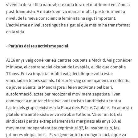
vivència de ser filla natural, nascuda fora del matrimoni en l'època
post-franquista. A mi això, em va marcar molt. I posteriorment a
nivell de la meva consciència feminista ha sigut important.
L'activisme a nivell sostingut ha sigut el que més m'ha transformat
en la vida.
-
Parla'ns del teu activisme social
Al 16 anys vaig conèixer els centres ocupats a Madrid. Vaig conèixer
Minuesa, el centre social okupat de Lavapiés, el dia que complia
17anys. Em va impactar molt i vaig decidir que volia estar
vinculada a temes socials. I després vaig començar en un col·lectiu
de joves a Sants, la Mandràgora i feien activitats pel barri,
autoformació, actes per recolzar el moviment zapatista, i van
començar a muntar el festival anti-racista i antifeixista contra
l’acte dels grups feixistes a la Plaça dels Països Catalans. En aquesta
plataforma antifeixista es va retrobar tothom. Va ser un tot, els
sindicats i partits extraparlamentaris marginats als anys 80, el
moviment independentista reprimit el 92, la insubmissió, les
primeres okupacions... Es va generar tot un magma social que va