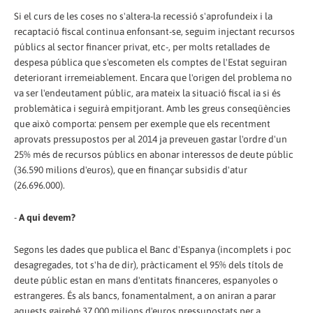
Si el curs de les coses no s'altera-la recessió s'aprofundeix i la
recaptació fiscal continua enfonsant-se, seguim injectant recursos
públics al sector financer privat, etc-, per molts retallades de
despesa pública que s'escometen els comptes de l'Estat seguiran
deteriorant irremeiablement. Encara que l'origen del problema no
va ser l'endeutament públic, ara mateix la situació fiscal ia si és
problemàtica i seguirà empitjorant. Amb les greus conseqüències
que això comporta: pensem per exemple que els recentment
aprovats pressupostos per al 2014 ja preveuen gastar l'ordre d'un
25% més de recursos públics en abonar interessos de deute públic
(36.590 milions d'euros), que en finançar subsidis d'atur
(26.696.000).
-
A qui devem?
Segons les dades que publica el Banc d'Espanya (incomplets i poc
desagregades, tot s'ha de dir), pràcticament el 95% dels títols de
deute públic estan en mans d'entitats financeres, espanyoles o
estrangeres. És als bancs, fonamentalment, a on aniran a parar
aquests gairebé 37.000 milions d'euros pressupostats per a