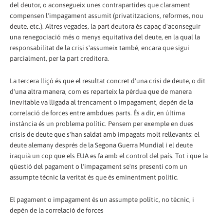
del deutor, o aconsegueix unes contrapartides que clarament
compensen l'impagament assumit (privatitzacions, reformes, nou
deute, etc.). Altres vegades, la part deutora és capaç d'aconseguir
una renegociació més o menys equitativa del deute, en la qual la
responsabilitat de la crisi s'assumeix també, encara que sigui
parcialment, per la part creditora.
La tercera lliçó és que el resultat concret d'una crisi de deute, o dit
d'una altra manera, com es reparteix la pèrdua que de manera
inevitable va lligada al trencament o impagament, depèn de la
correlació de forces entre ambdues parts. És a dir, en última
instància és un problema polític. Pensem per exemple en dues
crisis de deute que s'han saldat amb impagats molt rellevants: el
deute alemany després de la Segona Guerra Mundial i el deute
iraquià un cop que els EUA es fa amb el control del país. Tot i que la
qüestió del pagament o l'impagament se'ns presenti com un
assumpte tècnic la veritat és que és eminentment polític.
El pagament o impagament és un assumpte polític, no tècnic, i
depèn de la correlació de forces