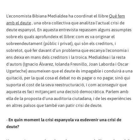
L'economista Bibiana Medialdea ha coordinat el llibre
Què fem
amb el deute
, una obra col·lectiva que analitza l'actual crisi de
deute espanyol. En aquesta entrevista repassem alguns assumptes
sobre els quals aprofundeix el llibre: com es va originar el
sobreendeutament (públic i privat), qui són els creditors, i
sobretot, què fer davant d'un problema que escanya l'economia i
ens deixa en mans dels creditors i la troica. Medialdea i la resta
d'autors (Ignacio Álvarez, Iolanda Fresnillo, Joan Laborda i Oscar
Ugarteche) assumeixen que el deute és impagable i conduirà a una
quitació, per la qual cosa el debat no és pagar o no pagar, sinó qui
suporta el cost de la seva reestructuració, i com aconseguir que
aquesta es faci mitjançant una decisió democràtica. Parlem amb
ella de la proposta d'una auditoria ciutadana, i de les experiències
en altres països que també van patir crisi de deute.
-
En quin moment la crisi espanyola va esdevenir una crisi de
deute?