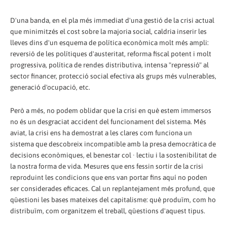
D'una banda, en el pla més immediat d'una gestió de la crisi actual
que minimitzés el cost sobre la majoria social, caldria inserir les
lleves dins d'un esquema de política econòmica molt més ampli:
reversió de les polítiques d'austeritat, reforma fiscal potent i molt
progressiva, política de rendes distributiva, intensa "repressió" al
sector financer, protecció social efectiva als grups més vulnerables,
generació d'ocupació, etc.
Però a més, no podem oblidar que la crisi en què estem immersos
no és un desgraciat accident del funcionament del sistema. Més
aviat, la crisi ens ha demostrat a les clares com funciona un
sistema que descobreix incompatible amb la presa democràtica de
decisions econòmiques, el benestar col · lectiu i la sostenibilitat de
la nostra forma de vida. Mesures que ens fessin sortir de la crisi
reproduint les condicions que ens van portar fins aquí no poden
ser considerades eficaces. Cal un replantejament més profund, que
qüestioni les bases mateixes del capitalisme: què produïm, com ho
distribuïm, com organitzem el treball, qüestions d'aquest tipus.