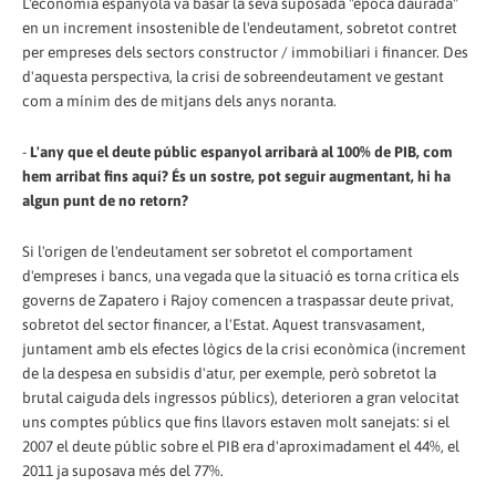
L'economia espanyola va basar la seva suposada "època daurada"
en un increment insostenible de l'endeutament, sobretot contret
per empreses dels sectors constructor / immobiliari i financer. Des
d'aquesta perspectiva, la crisi de sobreendeutament ve gestant
com a mínim des de mitjans dels anys noranta.
-
L'any que el deute públic espanyol arribarà al 100% de PIB, com
hem arribat fins aquí? És un sostre, pot seguir augmentant, hi ha
algun punt de no retorn?
Si l'origen de l'endeutament ser sobretot el comportament
d'empreses i bancs, una vegada que la situació es torna crítica els
governs de Zapatero i Rajoy comencen a traspassar deute privat,
sobretot del sector financer, a l'Estat. Aquest transvasament,
juntament amb els efectes lògics de la crisi econòmica (increment
de la despesa en subsidis d'atur, per exemple, però sobretot la
brutal caiguda dels ingressos públics), deterioren a gran velocitat
uns comptes públics que fins llavors estaven molt sanejats: si el
2007 el deute públic sobre el PIB era d'aproximadament el 44%, el
2011 ja suposava més del 77%.