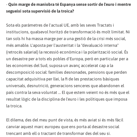
-
Quin marge de maniobra té Espanya sense sortir de l'euro i mentre
segueixi sota supervisió de la troica?
Sota els paràmetres de l'actual UE, amb les seves Tractats i
institucions, qualsevol horitzó de transformació és molt limitat. Ni
tan sols hi ha massa marge per a una gestió de la crisi més social,
més amable. L'aposta per l'austeritat i la "devaluació interna"
(retrocés salarial) la recessió econòmica i la polarització social. És
un desastre per a tots els pobles d'Europa, però en particular per a
les economies del Sud, suposa un avanç accelerat cap a la
descomposició social: famílies desnonades, pensions que perden
capacitat adquisitiva per llei, la fi de les prestacions bàsiques
universals, desnutrició, generacions senceres que abandonen el
país contra la seva voluntat ... El que estem veient no és més que el
resultat lògic de la disciplina de l'euro i les polítiques que imposa
la troica.
El dilema, des del meu punt de vista, és més aviat si és més fàcil
canviar aquest marc europeu que ens porta al desastre social
trencant amb ell o tractant de transformar des del seu si.