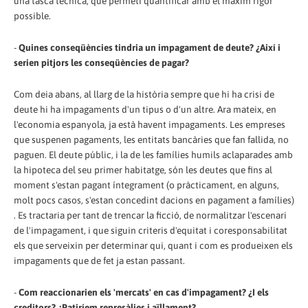
una tasca tècnica, que permeti quantificar amb el màxim rigor
possible.
-
Quines conseqüències tindria un impagament de deute? ¿Així i
serien pitjors les conseqüències de pagar?
Com deia abans, al llarg de la història sempre que hi ha crisi de
deute hi ha impagaments d'un tipus o d'un altre. Ara mateix, en
l'economia espanyola, ja està havent impagaments. Les empreses
que suspenen pagaments, les entitats bancàries que fan fallida, no
paguen. El deute públic, i la de les famílies humils aclaparades amb
la hipoteca del seu primer habitatge, són les deutes que fins al
moment s'estan pagant íntegrament (o pràcticament, en alguns,
molt pocs casos, s'estan concedint dacions en pagament a famílies)
. Es tractaria per tant de trencar la ficció, de normalitzar l'escenari
de l'impagament, i que siguin criteris d'equitat i coresponsabilitat
els que serveixin per determinar qui, quant i com es produeixen els
impagaments que de fet ja estan passant.
-
Com reaccionarien els 'mercats' en cas d'impagament? ¿I els
creditors? ¿Patiríem represàlies i aïllament?