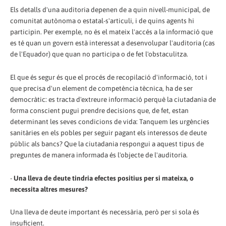
Els detalls d'una auditoria depenen de a quin nivell-municipal, de
comunitat autònoma o estatal-s'articuli, i de quins agents hi
participin. Per exemple, no és el mateix l'accés a la informació que
es té quan un govern està interessat a desenvolupar l'auditoria (cas
de l'Equador) que quan no participa o de fet l'obstaculitza.
El que és segur és que el procés de recopilació d'informació, tot i
que precisa d'un element de competència tècnica, ha de ser
democràtic: es tracta d'extreure informació perquè la ciutadania de
forma conscient pugui prendre decisions que, de fet, estan
determinant les seves condicions de vida: Tanquem les urgències
sanitàries en els pobles per seguir pagant els interessos de deute
públic als bancs? Que la ciutadania respongui a aquest tipus de
preguntes de manera informada és l'objecte de l'auditoria.
-
Una lleva de deute tindria efectes positius per si mateixa, o
necessita altres mesures?
Una lleva de deute important és necessària, però per si sola és
insuficient.