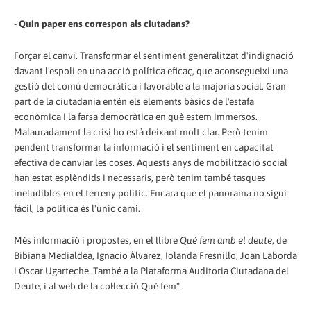
-
Quin paper ens correspon als ciutadans?
Forçar el canvi. Transformar el sentiment generalitzat d'indignació
davant l'espoli en una acció política eficaç, que aconsegueixi una
gestió del comú democràtica i favorable a la majoria social. Gran
part de la ciutadania entén els elements bàsics de l'estafa
econòmica i la farsa democràtica en què estem immersos.
Malauradament la crisi ho està deixant molt clar. Però tenim
pendent transformar la informació i el sentiment en capacitat
efectiva de canviar les coses. Aquests anys de mobilització social
han estat esplèndids i necessaris, però tenim també tasques
ineludibles en el terreny polític. Encara que el panorama no sigui
fàcil, la política és l'únic camí.
Més informació i propostes, en el llibre
Què fem amb el deute
, de
Bibiana Medialdea, Ignacio Álvarez, Iolanda Fresnillo, Joan Laborda
i Oscar Ugarteche. També a la Plataforma Auditoria Ciutadana del
Deute, i al web de la col·lecció Què fem" .