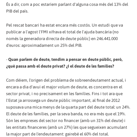
És a dir, com a poc estaríem parlant d'alguna cosa més del 13% del
PIB del país.
Pel rescat bancari ha estat encara més costós. Un estudi que va
publicar a l'agost l'FMI xifrava el total de l'ajuda bancària (no
només la generadora directa de deute públic) en 246.441.000
d'euros: aproximadament un 25% del PIB.
-
Quan parlem de deute, tendim a pensar en deute públic, però,
¿què passa amb el deute privat? ¿I el deute de les famílies?
Com dèiem, l'origen del problema de sobreendeutament actual, i
encara a dia d'avui el major volum de deute, es concentra en el
sector privat, i no precisament en les famílies. Fins i tot ara que
l'Estat ja arrossega un deute públic important, al final de 2012
suposava una mica menys de la quarta part del deute total: un 24%.
El deute de les famílies, per la seva banda, no era més que el 19%.
Són les empreses del sector no financer (amb un 31% del deute) i
les entitats financeres (amb un 27%) les que segueixen acumulant
la major part de l'endeutament: gairebé el 60% del total.