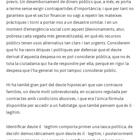
previs. Un desemborsament de diners públics que, a més, es porta
a terme sense exigir contrapartides d'importància, i que per tant no
garanteix que el sector financer no vagi a repetir les mateixes
pràctiques i torni a portar-nos a un desastre similar. I en un
moment d'emergència social com aquest (desnonaments, atur,
pobresa cada vegada més generalitzada), en què els recursos
públics tenen usos alternatius tan clars i tan urgents. Considerem
que hi ha raons ètiques i polítiques per defensar que el deute
derivat d'aquesta despesa no es pot considerar pública, que no és
tota la ciutadania qui ha de respondre per ella, perquè en rigor la
despesa que l'ha generat no pot tampoc considerar públic.
Hi ha també gran part del deute hipotecari que van contraure
famílies, un deute molt sobrevalorada, en ocasions regulada per
contractes amb condicions abusives, i que era l'única fórmula
disponible per accedir a un habitatge, que també pensem que és il ·
legítim.
Identificar deute il · legítim comporta primer una tasca política, de
decidir democràticament quin deute és il · legítim, i posteriorment