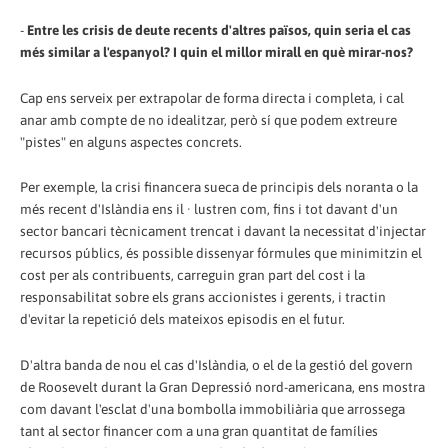
-
Entre les crisis de deute recents d'altres països, quin seria el cas
més similar a l'espanyol? I quin el millor mirall en què mirar-nos?
Cap ens serveix per extrapolar de forma directa i completa, i cal
anar amb compte de no idealitzar, però sí que podem extreure
"pistes" en alguns aspectes concrets.
Per exemple, la crisi financera sueca de principis dels noranta o la
més recent d'Islàndia ens il · lustren com, fins i tot davant d'un
sector bancari tècnicament trencat i davant la necessitat d'injectar
recursos públics, és possible dissenyar fórmules que minimitzin el
cost per als contribuents, carreguin gran part del cost i la
responsabilitat sobre els grans accionistes i gerents, i tractin
d'evitar la repetició dels mateixos episodis en el futur.
D'altra banda de nou el cas d'Islàndia, o el de la gestió del govern
de Roosevelt durant la Gran Depressió nord-americana, ens mostra
com davant l'esclat d'una bombolla immobiliària que arrossega
tant al sector financer com a una gran quantitat de famílies