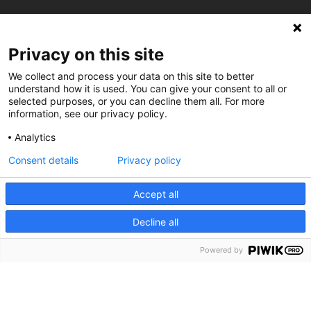
C/ Burgos 59, Baixos – 08014 Barcelona
Privacy on this site
spccc@
spcgtcatalunya.cat
We collect and process your data on this site to better
understand how it is used. You can give your consent to all or
935 120 481
selected purposes, or you can decline them all. For more
information, see our privacy policy.
@CGTCatalunya
Analytics
Consent details
Privacy policy
cgtcatalunya
CGTCatalunya
Accept all
cgtcatalunya
Decline all
Powered by
Desenvolupat per