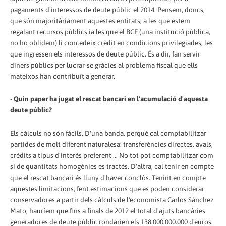
pagaments d'interessos de deute públic el 2014. Pensem, doncs,
que són majoritàriament aquestes entitats, a les que estem
regalant recursos públics ia les que el BCE (una institució pública,
no ho oblidem) li concedeix crèdit en condicions privilegiades, les
que ingressen els interessos de deute públic. És a dir, fan servir
diners públics per lucrar-se gràcies al problema fiscal que ells
mateixos han contribuït a generar.
-
Quin paper ha jugat el rescat bancari en l'acumulació d'aquesta
deute públic?
Els càlculs no són fàcils. D'una banda, perquè cal comptabilitzar
partides de molt diferent naturalesa: transferències directes, avals,
crèdits a tipus d'interès preferent ... No tot pot comptabilitzar com
si de quantitats homogènies es tractés. D'altra, cal tenir en compte
que el rescat bancari és lluny d'haver conclòs. Tenint en compte
aquestes limitacions, fent estimacions que es poden considerar
conservadores a partir dels càlculs de l'economista Carlos Sánchez
Mato, hauríem que fins a finals de 2012 el total d'ajuts bancàries
generadores de deute públic rondarien els 138.000.000.000 d'euros.