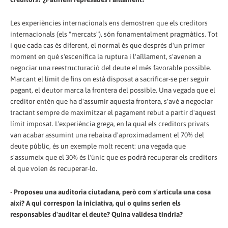
Les experiències internacionals ens demostren que els creditors
internacionals (els "mercats"), són fonamentalment pragmàtics. Tot
i que cada cas és diferent, el normal és que després d'un primer
moment en què s'escenifica la ruptura i l'aïllament, s'avenen a
negociar una reestructuració del deute el més favorable possible.
Marcant el límit de fins on està disposat a sacrificar-se per seguir
pagant, el deutor marca la frontera del possible. Una vegada que el
creditor entén que ha d'assumir aquesta frontera, s'avé a negociar
tractant sempre de maximitzar el pagament rebut a partir d'aquest
límit imposat. L'experiència grega, en la qual els creditors privats
van acabar assumint una rebaixa d'aproximadament el 70% del
deute públic, és un exemple molt recent: una vegada que
s'assumeix que el 30% és l'únic que es podrà recuperar els creditors
el que volen és recuperar-lo.
-
Proposeu una auditoria ciutadana, però com s'articula una cosa
així? A qui correspon la iniciativa, qui o quins serien els
responsables d'auditar el deute? Quina validesa tindria?