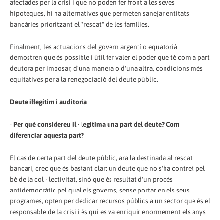
afectades per la crisi i que no poden fer front a les seves
hipoteques, hi ha alternatives que permeten sanejar entitats
bancàries prioritzant el "rescat" de les famílies.
Finalment, les actuacions del govern argentí o equatorià
demostren que és possible i útil fer valer el poder que té com a part
deutora per imposar, d'una manera o d'una altra, condicions més
equitatives per a la renegociació del deute públic.
Deute il·legítim i auditoria
-
Per què considereu il · legítima una part del deute? Com
diferenciar aquesta part?
El cas de certa part del deute públic, ara la destinada al rescat
bancari, crec que és bastant clar: un deute que no s'ha contret pel
bé de la col · lectivitat, sinó que és resultat d'un procés
antidemocràtic pel qual els governs, sense portar en els seus
programes, opten per dedicar recursos públics a un sector que és el
responsable de la crisi i és qui es va enriquir enormement els anys