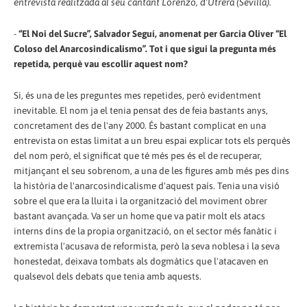
entrevista realitzada al seu cantant Lorenzo, d'Utrera (Sevilla).
-
“El Noi del Sucre”, Salvador Seguí, anomenat per Garcia Oliver “El
Coloso del Anarcosindicalismo”. Tot i que sigui la pregunta més
repetida, perquè vau escollir aquest nom?
Si, és una de les preguntes mes repetides, però evidentment
inevitable. El nom ja el tenia pensat des de feia bastants anys,
concretament des de l'any 2000. És bastant complicat en una
entrevista on estas limitat a un breu espai explicar tots els perquès
del nom però, el significat que té més pes és el de recuperar,
mitjançant el seu sobrenom, a una de les figures amb més pes dins
la història de l'anarcosindicalisme d'aquest país. Tenia una visió
sobre el que era la lluita i la organització del moviment obrer
bastant avançada. Va ser un home que va patir molt els atacs
interns dins de la propia organització, on el sector més fanàtic i
extremista l'acusava de reformista, però la seva noblesa i la seva
honestedat, deixava tombats als dogmàtics que l'atacaven en
qualsevol dels debats que tenia amb aquests.