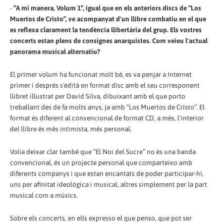
-
“A mi manera, Volum 1”, igual que en els anteriors discs de “Los
Muertos de Cristo”, ve acompanyat d'un llibre combatiu en el que
es reflexa clarament la tendència llibertària del grup. Els vostres
concerts estan plens de consignes anarquistes. Com veieu l'actual
panorama musical alternatiu?
El primer volum ha funcionat molt bé, es va penjar a Internet
primer i després s'edità en format disc amb el seu corresponent
llibret il·lustrat per David Silva, dibuixant amb el que porto
treballant des de fa molts anys, ja amb “Los Muertos de Cristo”. El
format és diferent al convencional de format CD, a més, l'interior
del llibre és més intimista, més personal.
Volia deixar clar també que “El Noi del Sucre” no és una banda
convencional, és un projecte personal que comparteixo amb
diferents companys i que estan encantats de poder participar-hi,
uns per afinitat ideològica i musical, altres simplement per la part
musical com a músics.
Sobre els concerts, en ells expresso el que penso, que pot ser