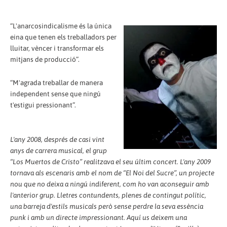
“L'anarcosindicalisme és la única
eina que tenen els treballadors per
lluitar, vèncer i transformar els
mitjans de producció”.
“M'agrada treballar de manera
independent sense que ningú
t'estigui pressionant”.
L'any 2008, després de casi vint
anys de carrera musical, el grup
“Los Muertos de Cristo” realitzava el seu últim concert. L'any 2009
tornava als escenaris amb el nom de “El Noi del Sucre”, un projecte
nou que no deixa a ningú indiferent, com ho van aconseguir amb
l'anterior grup. Lletres contundents, plenes de contingut polític,
una barreja d'estils musicals però sense perdre la seva essència
punk i amb un directe impressionant. Aquí us deixem una