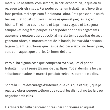
mateix. La negativa, com sempre, la part econòmica, ja que en tu
recauen tots els riscos. Per poder editar un treball has d'invertir a
fons perdut, mai saps com funcionarà l'obra. Pots pensar que anirà
bé i resultat tot el contrari i llavors és quan et pegues la gran
hòstia. En el meu cas no seria ni la primera vegada ni la segona i
sempre vas boig fent peripècies per poder cobrir els pagaments
que genera qualsevol producció, al mateix temps que has de seguir
generant obres, el manteniment de la banda, la teva vida personal i
la gran quantitat d'hores que has de dedicar a això i no tenen preu,
son, com aquell que diu, les 24 hores del dia.
Però hi ha alguna cosa que compensa tot això, i és el poder
treballar lliure i sense lligams de cap tipus. Tot el demés ja ho vas
solucionant sobre la marxa i per això treballes dur tots els dies.
Sobre la lliure descarrega d'Internet, què vols que et digui, que jo
realitzo obres perquè tothom que vulgui les disfruti, no les faig per
negociar amb elles.
Els diners fan falta per crear obres i per sobreviure en aquest