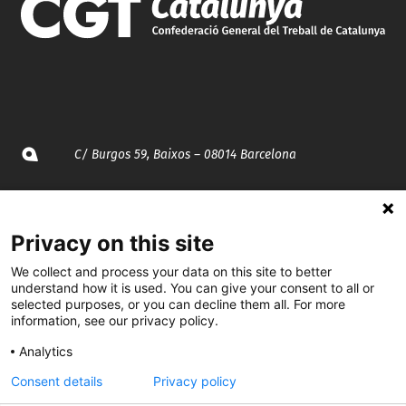
C/ Burgos 59, Baixos – 08014 Barcelona
spccc@
spcgtcatalunya.cat
Privacy on this site
935 120 481
We collect and process your data on this site to better
understand how it is used. You can give your consent to all or
@CGTCatalunya
selected purposes, or you can decline them all. For more
information, see our privacy policy.
cgtcatalunya
Analytics
CGTCatalunya
Consent details
Privacy policy
cgtcatalunya