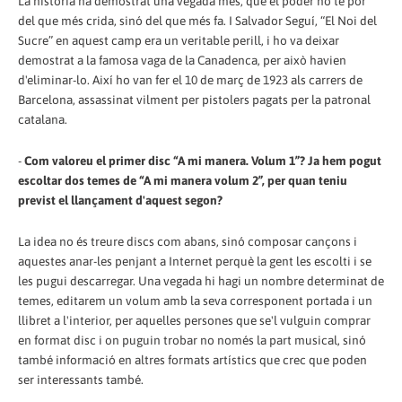
La història ha demostrat una vegada més, que el poder no té por
del que més crida, sinó del que més fa. I Salvador Seguí, “El Noi del
Sucre” en aquest camp era un veritable perill, i ho va deixar
demostrat a la famosa vaga de la Canadenca, per això havien
d'eliminar-lo. Així ho van fer el 10 de març de 1923 als carrers de
Barcelona, assassinat vilment per pistolers pagats per la patronal
catalana.
-
Com valoreu el primer disc “A mi manera. Volum 1”? Ja hem pogut
escoltar dos temes de “A mi manera volum 2”, per quan teniu
previst el llançament d'aquest segon?
La idea no és treure discs com abans, sinó composar cançons i
aquestes anar-les penjant a Internet perquè la gent les escolti i se
les pugui descarregar. Una vegada hi hagi un nombre determinat de
temes, editarem un volum amb la seva corresponent portada i un
llibret a l'interior, per aquelles persones que se'l vulguin comprar
en format disc i on puguin trobar no només la part musical, sinó
també informació en altres formats artístics que crec que poden
ser interessants també.