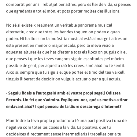
compartit per uns i rebutjat per altres, però és llei de vida, si penses
que agradaràs a tot el món, et pots portar moltes desil·lusions.
No sé si existeix realment un veritable panorama musical
alternatiu, crec que totes les bandes toquen on poden o quan
poden. Hi ha llocs on la indústria musical està al marge i altres on
està present en menor o major escala, però la meva visió a
aquestes altures és que has d'estar a tots els llocs on puguis dir el
que penses i que les teves cançons siguin escoltades pel màxim
possible de gent, per aquesta raó les crees, sinó això no té sentit.
Això si, sempre que tu siguis el que portes el timó del teu vaixell i
tinguis llibertat de decidir on vulguis actuar o per a qui actuïs.
-
Seguiu fidels a l'autogesió amb el vostre propi segell Odissea
Records. Un fet que s'admira. Expliqueu-nos, què us motiva a tirar
endavant això? I què penseu de la lliure descàrrega d'Internet?
Mantindre la teva pròpia productora té una part positiva i una de
negativa com totes les coses a la vida. La positiva, que tú
decideixes directament sense intermediaris i treballes per a tu