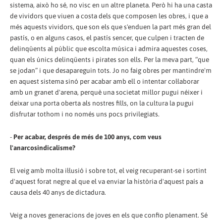
sistema, això ho sé, no visc en un altre planeta. Però hi ha una casta
de vividors que viuen a costa dels que composen les obres, i que a
més aquests vividors, que son els que s'enduen la part més gran del
pastís, o en alguns casos, el pastís sencer, que culpen i tracten de
delinqüents al públic que escolta música i admira aquestes coses,
quan els únics delinqüents i pirates son ells. Per la meva part, “que
se jodan” i que desapareguin tots. Jo no faig obres per mantindre'm
en aquest sistema sinó per acabar amb ell o intentar col·laborar
amb un granet d'arena, perquè una societat millor pugui néixer i
deixar una porta oberta als nostres fills, on la cultura la pugui
disfrutar tothom i no només uns pocs privilegiats.
-
Per acabar, després de més de 100 anys, com veus
l'anarcosindicalisme?
El veig amb molta il·lusió i sobre tot, el veig recuperant-se i sortint
d'aquest forat negre al que el va enviar la història d'aquest país a
causa dels 40 anys de dictadura.
Veig a noves generacions de joves en els que confio plenament. Sé