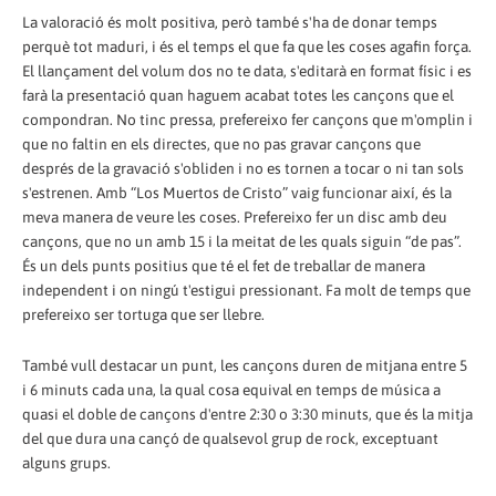
La valoració és molt positiva, però també s'ha de donar temps
perquè tot maduri, i és el temps el que fa que les coses agafin força.
El llançament del volum dos no te data, s'editarà en format físic i es
farà la presentació quan haguem acabat totes les cançons que el
compondran. No tinc pressa, prefereixo fer cançons que m'omplin i
que no faltin en els directes, que no pas gravar cançons que
després de la gravació s'obliden i no es tornen a tocar o ni tan sols
s'estrenen. Amb “Los Muertos de Cristo” vaig funcionar així, és la
meva manera de veure les coses. Prefereixo fer un disc amb deu
cançons, que no un amb 15 i la meitat de les quals siguin “de pas”.
És un dels punts positius que té el fet de treballar de manera
independent i on ningú t'estigui pressionant. Fa molt de temps que
prefereixo ser tortuga que ser llebre.
També vull destacar un punt, les cançons duren de mitjana entre 5
i 6 minuts cada una, la qual cosa equival en temps de música a
quasi el doble de cançons d'entre 2:30 o 3:30 minuts, que és la mitja
del que dura una cançó de qualsevol grup de rock, exceptuant
alguns grups.