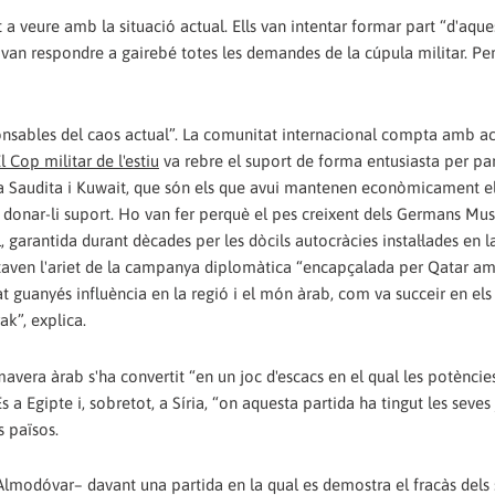
a veure amb la situació actual. Ells van intentar formar part “d'aqu
tes van respondre a gairebé totes les demandes de la cúpula militar. Pe
sponsables del caos actual”. La comunitat internacional compta amb ac
l Cop militar de l'estiu
va rebre el suport de forma entusiasta per par
ia Saudita i Kuwait, que són els que avui mantenen econòmicament e
 donar-li suport. Ho van fer perquè el pes creixent dels Germans Mu
arantida durant dècades per les dòcils autocràcies instal·lades en la
aven l'ariet de la campanya diplomàtica “encapçalada per Qatar am
at guanyés influència en la regió i el món àrab, com va succeir en els
k”, explica.
vera àrab s'ha convertit “en un joc d'escacs en el qual les potències
 a Egipte i, sobretot, a Síria, “on aquesta partida ha tingut les seves
s països.
Almo­dóvar– davant una partida en la qual es demostra el fracàs dels