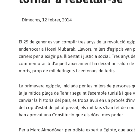
Dimecres, 12 febrer, 2014
El 25 de gener es van complir tres anys de la revolució egí
enderrocar a Hosni Mubarak. Llavors, milers d'egipcis van 
carrers per a exigir pa, llibertat i justícia social. Tres anys d
commemoració d'aquell aixecament ha deixat un saldo de
morts, prop de mil detinguts i centenars de ferits.
La primavera egípcia, iniciada per les milers de persones 
la ja mítica plaça de Tahrir seguint l'exemple tunisià i que
canviar la història del país, es troba avui en un procés d'in
del cop d'estat de juliol passat, els militars s'han fet de no
han aprovat una Constitució que els dóna més poder.
Per a Marc Almodòvar, periodista expert a Egipte, que aca