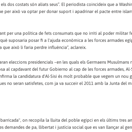
 els dos costats són aliats seus”. El periodista coincideix que a Washin
i que per això va optar per donar suport i apadrinar el pacte entre islam
ant per una política de fets consumats que no irriti al poder militar f
perquè suposaria posar fi a l'ajuda econòmica a les forces armades egí
que això li faria perdre influència”, aclareix.
braran eleccions presidencials –en les quals els Germa­ens Musulmans
osa al capdavant del futur Go­bierno al cap de les forces armades, Al-S
onfirma la candidatura d'Al-Sisi és molt probable que vegem un nou gi
ques no seran satisfetes, com ja va succeir el 2011 amb la Junta del m
arricada", on recopila la lluita del poble egipci en els últims tres 
s demandes de pa, llibertat i justícia social que es van llançar al ge