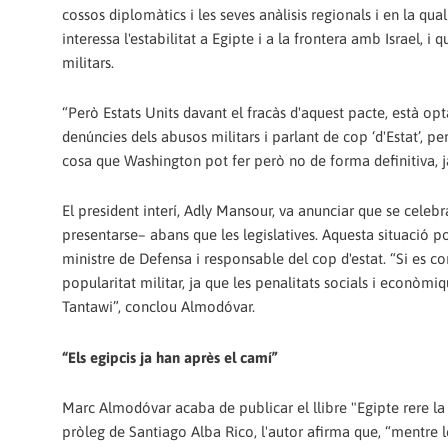
cossos diplomàtics i les seves anàlisis regionals i en la qual
interessa l'estabilitat a Egip­te i a la frontera amb Israel, 
militars.
“Però Estats Units davant el fracàs d'aquest pacte, està opt
denúncies dels abusos militars i parlant de cop ‘d'Estat’, 
cosa que Washington pot fer però no de forma definitiva, ja 
El president interí, Adly Mansour, va anunciar que se cele
presen­tar­se– abans que les legislatives. Aquesta situació p
ministre de Defensa i responsable del cop d'estat. “Si es c
popularitat militar, ja que les penalitats socials i econòmi
Tantawi”, conclou Almodóvar.
“Els egipcis ja han après el camí”
Marc Almodóvar acaba de publicar el llibre "Egipte rere la b
pròleg de Santiago Alba Rico, l'autor afirma que, “mentre le