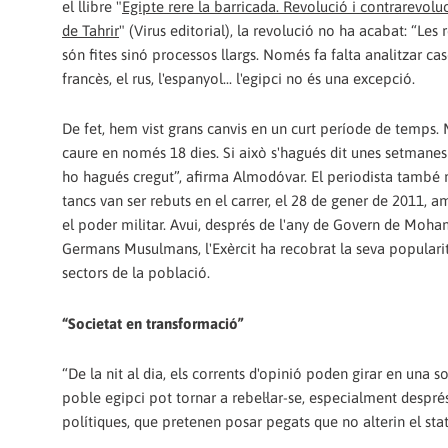
el llibre "
Egipte rere la barricada. Revolució i contrarevolu
de Tahrir
" (Virus editorial), la revolució no ha acabat: “Les
són fites sinó processos llargs. Només fa falta analitzar ca
francès, el rus, l'espanyol... l'egipci no és una excepció.
De fet, hem vist grans canvis en un curt període de temps.
caure en només 18 dies. Si això s'hagués dit unes setmanes
ho hagués cregut”, afirma Almodóvar. El periodista també 
tancs van ser rebuts en el carrer, el 28 de gener de 2011, a
el poder militar. Avui, després de l'any de Govern de Moha
Germans Musulmans, l'Exèrcit ha recobrat la seva populari
sectors de la població.
“Societat en transformació”
“De la nit al dia, els corrents d'opinió poden girar en una s
poble egipci pot tornar a rebel·lar-se, especialment despr
polítiques, que pretenen posar pegats que no alterin el st