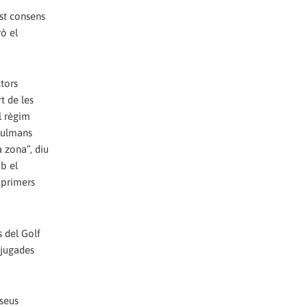
est consens
rò el
tors
t de les
l règim
sulmans
 zona”, diu
b el
 primers
 del Golf
 jugades
 seus