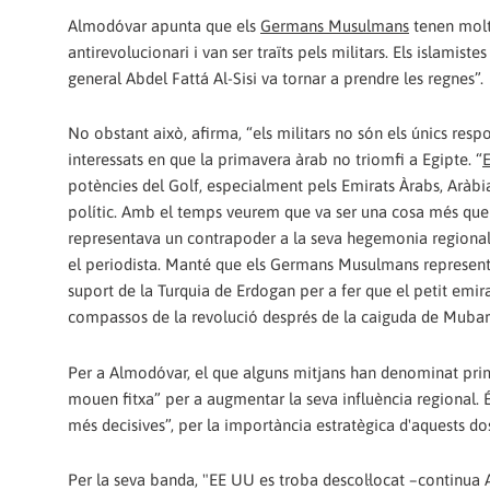
Almodóvar apunta que els
Ger­mans Musulmans
tenen molt 
antirevolucionari i van ser traïts pels militars. Els islamis
general Abdel Fattá Al-Sisi va tornar a prendre les regnes”.
No obstant això, afirma, “els militars no són els únics re
interessats en que la primavera àrab no triomfi a Egipte. “
E
potències del Golf, especialment pels Emirats Àrabs, Aràb
polític. Amb el temps veurem que va ser una cosa més que
representava un contrapoder a la seva hegemonia regional, g
el periodista. Manté que els Germans Musulmans represent
suport de la Turquia de Erdogan per a fer que el petit emir
compassos de la revolució després de la caiguda de Mubara
Per a Almodóvar, el que alguns mitjans han denominat prima
mouen fitxa” per a augmentar la seva influència regional. És
més decisives”, per la importància estratègica d'aquests do
Per la seva banda, "EE UU es troba descol·locat –continua 