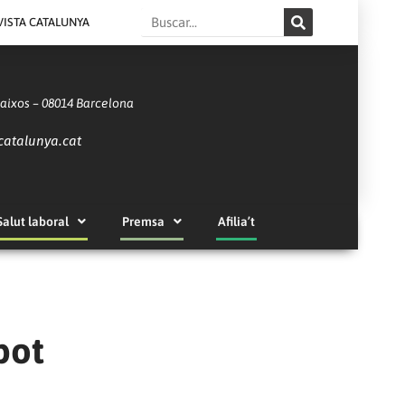
Search
VISTA CATALUNYA
Baixos – 08014 Barcelona
catalunya.cat
Salut laboral
Premsa
Afilia’t
pot