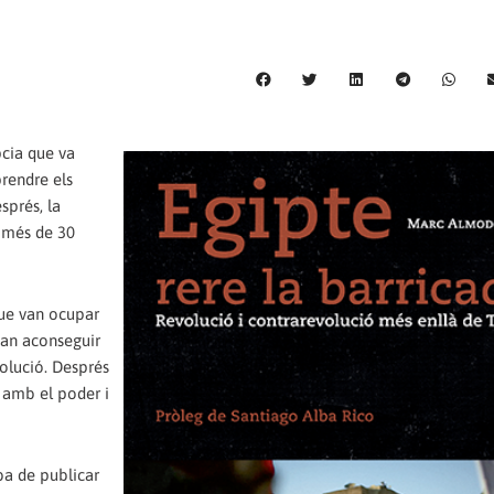
pcia que va
prendre els
esprés, la
 més de 30
que van ocupar
 van aconseguir
volució. Després
u amb el poder i
ba de publicar