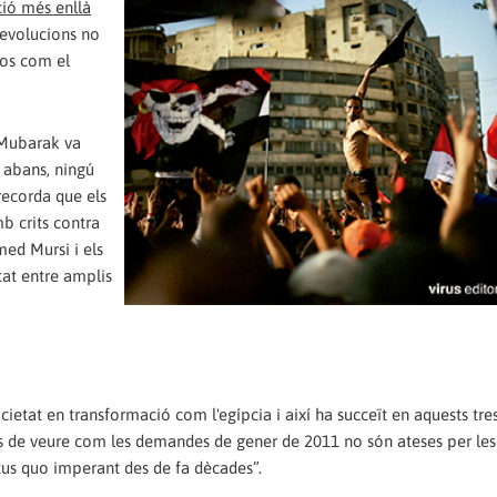
ció més enllà
 revolucions no
sos com el
 Mubarak va
 abans, ningú
recorda que els
mb crits contra
med Mursi i els
tat entre amplis
ocietat en transformació com l'egípcia i així ha succeït en aquests tres
és de veure com les demandes de gener de 2011 no són ateses per les
atus quo imperant des de fa dècades”.