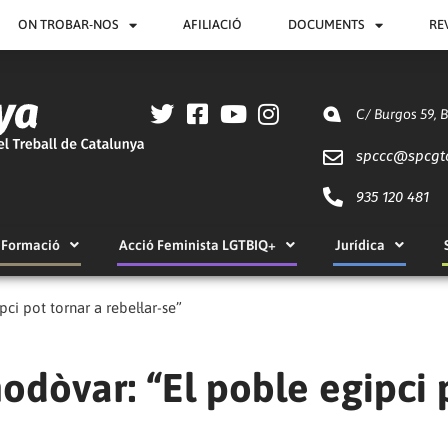
ON TROBAR-NOS
AFILIACIÓ
DOCUMENTS
RE
C/ Burgos 59, 
spccc@
spcgt
935 120 481
Formació
Acció Feminista LGTBIQ+
Jurídica
ci pot tornar a rebel·lar-se”
odòvar: “El poble egipci 