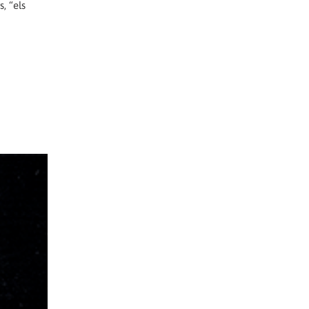
, “els