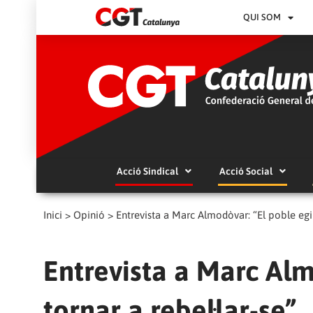
QUI SOM
Acció Sindical
Acció Social
Inici
>
Opinió
>
Entrevista a Marc Almodòvar: “El poble egip
Entrevista a Marc Alm
tornar a rebel·lar-se”