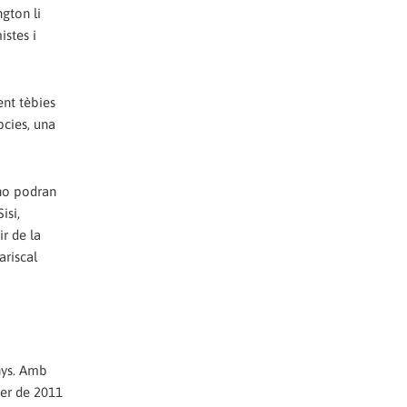
g­ton li
istes i
ent tèbies
pcies, una
 no podran
isi,
r de la
ariscal
anys. Amb
ner de 2011