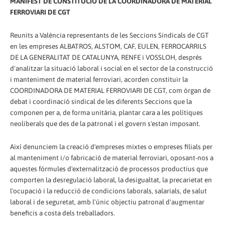
MANIFEST DE CONSTITUCIÓ DE LA COORDINADORA DE MATERIAL
FERROVIARI DE CGT
Reunits a València representants de les Seccions Sindicals de CGT
en les empreses ALBATROS, ALSTOM, CAF, EULEN, FERROCARRILS
DE LA GENERALITAT DE CATALUNYA, RENFE i VOSSLOH, després
d'analitzar la situació laboral i social en el sector de la construcció
i manteniment de material ferroviari, acorden constituir la
COORDINADORA DE MATERIAL FERROVIARI DE CGT, com òrgan de
debat i coordinació sindical de les diferents Seccions que la
componen per a, de forma unitària, plantar cara a les polítiques
neoliberals que des de la patronal i el govern s'estan imposant.
Així denunciem la creació d'empreses mixtes o empreses filials per
al manteniment i/o fabricació de material ferroviari, oposant-nos a
aquestes fórmules d'externalització de processos productius que
comporten la desregulació laboral, la desigualtat, la precarietat en
l'ocupació i la reducció de condicions laborals, salarials, de salut
laboral i de seguretat, amb l'únic objectiu patronal d'augmentar
beneficis a costa dels treballadors.