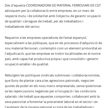
Des d'aquesta COORDINADORA DE MATERIAL FERROVIARI DE CGT
advoquem per la col·laboració entre empreses, en un marc de
respecte mutu i de solidaritat amb l'objectiu de garantir ocupació
de qualitat i càrregues de treball, per als treballadors i
treballadores del sector.
Requerim a les empreses operadores de l'estat espanyol,
especialment a les públiques, que en els processos d'adquisició de
nou material ferroviari, contemplin com un element primordial en
l'adjudicació, que les empreses es trobin localitzades en el nostre
país, amb capacitat productiva pròpia i que consolidin i generin
ocupació estable i de qualitat.
Rebutgem les polítiques sindicals submisses i col·laboracionistes,
que lluny de plantar cara a les agressions patronals, negocien
quotes de poder en els nous marcs empresarials, sense qüestionar-
se les repercussions negatives per a l'ocupació i les condicions
salarials i de treball que aquestes comporten, col·laborant amb la
seva passivitat a fomentar la precarietat laboral en el sector i en
l'augment de la riquesa patronal a costa de les treballadores i