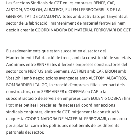
Les Seccions Sindicals de CGT en les empreses RENFE, CAF,
ALSTOM, VOSSLOH, ALBATROS, EULEN I FERROCARRILS DE LA
GENERALITAT DE CATALUNYA, totes amb activitats pertanyents al
sector de la fabricació i manteniment de material ferroviari hem
decidit crear la COORDINADORA DE MATERIAL FERROVIARI DE CGT.
Els esdeveniments que estan succeint en el sector del
Manteniment i Fabricació de trens, amb la constitució de societats
Anònimes entre RENFE i les diferents empreses constructores del
sector com NERTUS amb Siemens, ACTREN amb CAF, ERION amb
Vossloh i amb negociacions avançades amb ALSTOM, ALBATROS,
BOMBARDIER i TALGO, la creació d'empreses filials per part dels
constructors, com SERMANFER o COFEMA en CAF, o la
subcontractació de serveis en empreses com EULEN o COBRA i fins
i tot més petites i precàries, fa necessari coordinar accions
sindicals conjuntes, dintre de CGT, mitjançant la constitució
d'aquesta COORDINADORA DE MATERIAL FERROVIARI, com arma
per a plantar cara a les polítiques neoliberals de les diferents
patronals del sector.