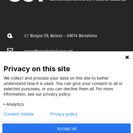
C/ Burgos 59, Baixos – 08014 Barcelona
spccc@
spcgtcatalunya.cat
935 120 481
Privacy on this site
We collect and process your data on this site to better
@CGTCatalunya
understand how it is used. You can give your consent to all or
selected purposes, or you can decline them all. For more
information, see our privacy policy.
cgtcatalunya
Analytics
CGTCatalunya
Consent details
Privacy policy
cgtcatalunya
Accept all