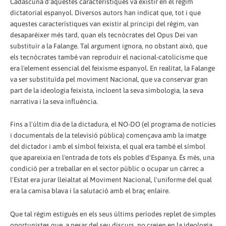
Cadascuna d'aquestes característiques va existir en el règim
dictatorial espanyol. Diversos autors han indicat que, tot i que
aquestes característiques van existir al principi del règim, van
desaparèixer més tard, quan els tecnòcrates del Opus Dei van
substituir a la Falange. Tal argument ignora, no obstant això, que
els tecnòcrates també van reproduir el nacional-catolicisme que
era l'element essencial del feixisme espanyol. En realitat, la Falange
va ser substituïda pel moviment Nacional, que va conservar gran
part de la ideologia feixista, incloent la seva simbologia, la seva
narrativa i la seva influència.
Fins a l'últim dia de la dictadura, el NO-DO (el programa de notícies
i documentals de la televisió pública) començava amb la imatge
del dictador i amb el símbol feixista, el qual era també el símbol
que apareixia en l'entrada de tots els pobles d'Espanya. És més, una
condició per a treballar en el sector públic o ocupar un càrrec a
l'Estat era jurar lleialtat al Moviment Nacional, l'uniforme del qual
era la camisa blava i la salutació amb el braç enlaire.
Que tal règim estigués en els seus últims períodes replet de simples
oportunistes que, a pesar del seu discurs, no creien en la ideologia