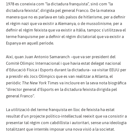
1978 es coneixia com “la dictadura franquista”, sinó com “la
dictadura feixista”, dirigida pel general Franco. De la mateixa
manera que no es parlava en tals països de hitlerisme, per a definir
el règim nazi que va existir a Alemanya, o de mussolinisme, per a
definir el règim feixista que va existir a Itàlia, tampoc s'utilitzava el
terme franquisme per a definir el règim dictatorial que va existir a
Espanya en aquell període.
Així, quan Juan Antonio Samaranch –que va ser president del
Comitè Olímpic Internacional i que havia estat delegat nacional
d'Educació Física i Esports durant la dictadura– va visitar EEUU per
a presidir els Jocs Olímpics que es van realitzar a Atlanta, el
periòdic
The New York Times
va incloure en la seva nota biogràfica
“director general d'Esports en la dictadura feixista dirigida pel
general Franco”.
La utilització del terme franquista en lloc de feixista ha estat
resultat d'un projecte político-intel·lectual reeixit que va consistir a
presentar tal règim com cabdillista i autoritari, sense una ideologia
totalitzant que intentés imposar una nova visió a la societat.