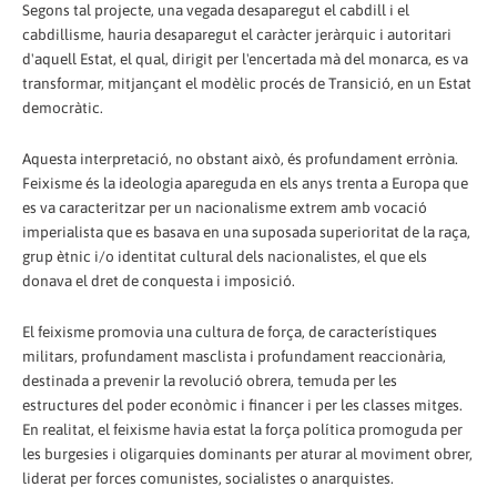
Segons tal projecte, una vegada desaparegut el cabdill i el
cabdillisme, hauria desaparegut el caràcter jeràrquic i autoritari
d'aquell Estat, el qual, dirigit per l'encertada mà del monarca, es va
transformar, mitjançant el modèlic procés de Transició, en un Estat
democràtic.
Aquesta interpretació, no obstant això, és profundament errònia.
Feixisme és la ideologia apareguda en els anys trenta a Europa que
es va caracteritzar per un nacionalisme extrem amb vocació
imperialista que es basava en una suposada superioritat de la raça,
grup ètnic i/o identitat cultural dels nacionalistes, el que els
donava el dret de conquesta i imposició.
El feixisme promovia una cultura de força, de característiques
militars, profundament masclista i profundament reaccionària,
destinada a prevenir la revolució obrera, temuda per les
estructures del poder econòmic i financer i per les classes mitges.
En realitat, el feixisme havia estat la força política promoguda per
les burgesies i oligarquies dominants per aturar al moviment obrer,
liderat per forces comunistes, socialistes o anarquistes.