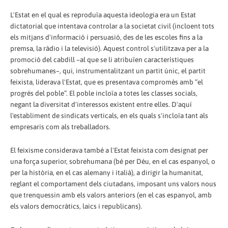
L'Estat en el qual es reproduïa aquesta ideologia era un Estat
dictatorial que intentava controlar a la societat civil (incloent tots
els mitjans d'informació i persuasió, des de les escoles fins a la
premsa, la ràdio i la televisió). Aquest control s'utilitzava per a la
promoció del cabdill –al que se li atribuïen característiques
sobrehumanes–, qui, instrumentalitzant un partit únic, el partit
feixista, liderava l'Estat, que es presentava compromès amb “el
progrés del poble”. El poble incloïa a totes les classes socials,
negant la diversitat d'interessos existent entre elles. D'aquí
l'establiment de sindicats verticals, en els quals s'incloïa tant als
empresaris com als treballadors.
El feixisme considerava també a l'Estat feixista com designat per
una força superior, sobrehumana (bé per Déu, en el cas espanyol, o
per la història, en el cas alemany i italià), a dirigir la humanitat,
reglant el comportament dels ciutadans, imposant uns valors nous
que trenquessin amb els valors anteriors (en el cas espanyol, amb
els valors democràtics, laics i republicans).