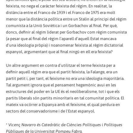
feixista, no nega el caràcter feixista del règim. En realitat, la
distància entre el Franco de 1939 i el Franco de 1975 era molt
menor que la distància política entre un Stalin al principi del règim
comunista a la Unió Soviètica i un Gorbachov al final. Per què,
doncs, definir al règim liderat per Gorbachov com règim comunista
(a pesar que al final del règim l'aparell d'aquell Estat mancava
d'una ideologia pròpia) i noanomenar feixista al règim dictatorial
espanyol, argumentant que al final ningú en ell era feixista?
Un altre argument en contra d'utilitzar el terme feixista per a
definir aquell règim era que el partit feixista, la Falange, era un
partit petit i, per tant, el feixisme no era una ideologia majoritària.
Tal argument ignora que el pensament hegemònic avui en les
estructures del poder en la UE és el neoliberalisme, tot i que els
partits liberals són partits minoritaris en tal comunitat política. El
mateix va ocórrer a Espanya amb el feixisme, el qual perdura en
sectors del conservadorisme i de l'Estat espanyol.
*
Vicenç Navarro és Catedràtic de Ciències Polítiques i Polítiques
Públiques de la Universitat Pompeu Fabra.