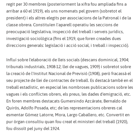
regit per 30 membres (posteriorment la xifra fou ampliada fins a
arribar a 60 el 1919), els uns nomenats pel govern (sobretot el
president) i els altres elegits per associacions de la Patronal i de la
classe obrera. Constituïen l'aparell operatiu les seccions de
preocupació legislativa, inspecció del treball i serveis jurídics,
investigació sociològica (fins el 1919, que foren creades dues
direccions generals: legislació i acció social, i treball i inspecció).
Influí sobre l'elaboració de lleis socials (descans dominical, 1904;
tribunals industrials, 1908-12; llei de vagues, 1909) i sobretot sobre
la creació de l'Institut Nacional de Previsió (1908), però fracassà el
seu projecte de llei de contractes de treball. Es destacà també en el
treball estadístic, en especial les nombroses publicacions sobre les
vagues i els conflictes obrers, els preus, les dades d'emigració, etc.
En foren membres destacats Gumersindo Azcárate, Bernaldo de
Quirós, Adolfo Posada, etc; de les representacions obreres cal
esmentar Gómez Latorre, Mora, Largo Caballero, etc. Convertit en
pur òrgan consultiu quan fou creat el ministeri del treball (1920),
fou dissolt pel juny del 1924.